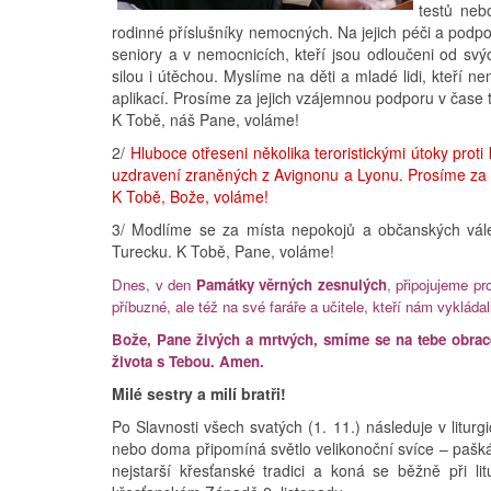
testů neb
rodinné příslušníky nemocných. Na jejich péči a podp
seniory a v nemocnicích, kteří jsou odloučeni od svých
silou i útěchou. Myslíme na děti a mladé lidi, kteří 
aplikací. Prosíme za jejich vzájemnou podporu v čase 
K Tobě, náš Pane, voláme!
2/
Hluboce otřeseni několika teroristickými útoky pro
uzdravení zraněných z Avignonu a Lyonu. Prosíme za po
K Tobě, Bože, voláme!
3/ Modlíme se za místa nepokojů a občanských vál
Turecku. K Tobě, Pane, voláme!
Dnes, v den
Památky věrných zesnulých
, připojujeme pr
příbuzné, ale též na své faráře a učitele, kteří nám vyklád
Bože, Pane živých a mrtvých, smíme se na tebe obracet 
života s Tebou. Amen.
Milé sestry a milí bratři!
Po Slavnosti všech svatých (1. 11.) následuje v litu
nebo doma připomíná světlo velikonoční svíce – paškálu
nejstarší křesťanské tradici a koná se běžně při lit