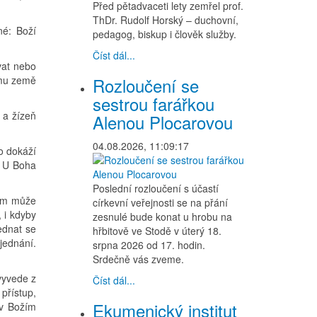
Před pětadvaceti lety zemřel prof.
ThDr. Rudolf Horský – duchovní,
né: Boží
pedagog, biskup i člověk služby.
Číst dál...
zvat nebo
omu země
Rozloučení se
sestrou farářkou
d a žízeň
Alenou Plocarovou
04.08.2026, 11:09:17
do dokáží
. U Boha
Poslední rozloučení s účastí
šem může
církevní veřejnosti se na přání
 i kdyby
zesnulé bude konat u hrobu na
jednat se
hřbitově ve Stodě v úterý 18.
jednání.
srpna 2026 od 17. hodin.
Srdečně vás zveme.
evyvede z
Číst dál...
přístup,
Ekumenický institut
 v Božím