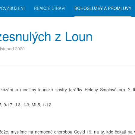
POVZBUZENÍ
REAKCE CÍRKVÍ
BOHOSLUŽBY A PROMLUVY
zesnulých z Loun
listopad 2020
kázání a modlitby lounské sestry farářky Heleny Smolové pro 2. l
7, 9-17; J 3, 1-3; Mt 5, 1-12
Bože, myslíme na nemocné chorobou Covid 19, na ty, kdo čekají na 