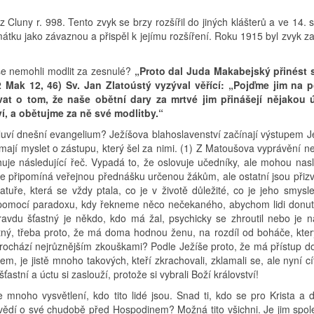
Cluny r. 998. Tento zvyk se brzy rozšířil do jiných klášterů a ve 14. s
mátku jako závaznou a přispěl k jejímu rozšíření. Roku 1915 byl zvyk z
 se nemohli modlit za zesnulé?
„Proto dal Juda Makabejský přinést 
2 Mak 12, 46)
Sv. Jan Zlatoústý vyzýval věřící: „Pojďme jim na
t o tom, že naše obětní dary za mrtvé jim přinášejí nějakou 
, a obětujme za ně své modlitby.“
mluví dnešní evangelium? Ježíšova blahoslavenství začínají výstupem J
i mají myslet o zástupu, který šel za nimi. (1) Z Matoušova vyprávění n
uje následující řeč. Vypadá to, že oslovuje učedníky, ale mohou nasl
tuace připomíná veřejnou přednášku určenou žákům, ale ostatní jsou přiz
ratuře, která se vždy ptala, co je v životě důležité, co je jeho smysl
a pomocí paradoxu, kdy řekneme něco nečekaného, abychom lidi donuti
ravdu šťastný je někdo, kdo má žal, psychicky se zhroutil nebo je n
ný, třeba proto, že má doma hodnou ženu, na rozdíl od boháče, který
 prochází nejrůznějším zkouškami? Podle Ježíše proto, že má přístup d
em, je jistě mnoho takových, kteří zkrachovali, zklamali se, ale nyní c
ťastní a úctu si zaslouží, protože si vybrali Boží království!
 mnoho vysvětlení, kdo tito lidé jsou. Snad ti, kdo se pro Krista a 
o vědí o své chudobě před Hospodinem? Možná tito všichni. Je jim spol