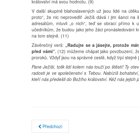
království má svou hodnotu. (9)
V další skupině blahoslavených už jsou lidé na útěk
proto“, že nic neprovedli! Ježíš dává i jim šanci n
adresátům, mluvil „o nich“, teď se obrací přímo k
učedníkům, že budou jako jeho žáci pronásledováni kv
na tom stejně. (11)
Závěrečný verš:
„Radujte se a jásejte, protože má
před vámi“
, (12) můžeme chápat jako povzbuzení, že
proroků. Vždyť jsou na správné cestě, když trpí stejně 
Pane Ježíši, tolik lidí kolem nás touží po štěstí! Ty o
radosti je ve společenství s Tebou. Nabízíš bohatství
kteří nás předešli do Božího království. Kéž nás jejich
Předchozí