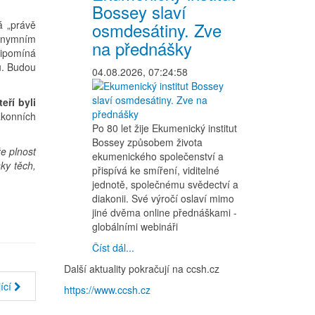
Bossey slaví
á „právě
osmdesátiny. Zve
nonymním
na přednášky
řipomíná
u. Budou
04.08.2026, 07:24:58
eří byli
ákonních
Po 80 let žije Ekumenický institut
Bossey způsobem života
že plnost
ekumenického společenství a
ky těch,
přispívá ke smíření, viditelné
jednotě, společnému svědectví a
diakonii. Své výročí oslaví mimo
jiné dvěma online přednáškami -
globálními webináři
Číst dál...
Další aktuality pokračují na ccsh.cz
ící
https://www.ccsh.cz