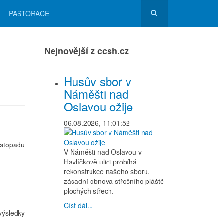
PASTORACE
Nejnovější z ccsh.cz
Husův sbor v
Náměšti nad
Oslavou ožije
06.08.2026, 11:01:52
istopadu
V Náměšti nad Oslavou v
Havlíčkově ulici probíhá
rekonstrukce našeho sboru,
zásadní obnova střešního pláště
plochých střech.
Číst dál...
výsledky