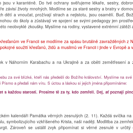
o jsou v karanténě. Do tvé ochrany svěřujeme lékaře, sestry, dobrov
oře závisí životy mnohých. Modlíme se za staré sestry a bratry v domo
 dětí a vnoučat, prožívají strach a nejistotu, jsou osamělí. Buď, Bože
nemohou do školy a zůstávají ve spojení se svými pedagogy jen prostře
této neobvyklé zkoušky. Myslíme na rodiny, vystavené extrémní zátěži a
ti křesťanům ve Francii se modlíme za spásu brutálně zavražděných z N
kojné soužití křesťanů, židů a muslimů ve Francii i jinde v Evropě a v
ek v Náhorním Karabachu a na Ukrajině a za oběti zemětřesení a 
osbu za své blízké, kteří nás předešli do Božího království. Myslíme na své
ali Písmo a předali nám víru. S úctou a láskou si jejich jména připomínáme:
s každou starostí. Prosíme tě za ty, kdo zemřeli. Dej, ať poznají plno
rgickém kalendáři Památka věrných zesnulých (2. 11). Každá svíčka na 
, symbolizujícího vzkříšeného Krista, naši naději. Modlitba za zemřelé
urgii. Zároveň se ustálil zvyk připomínat si věrné zesnulé v určitý