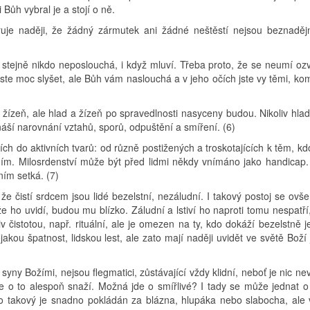
 Bůh vybral je a stojí o ně.
dřuje naději, že žádný zármutek ani žádné neštěstí nejsou beznaděj
, jež stejně nikdo neposlouchá, i když mluví. Třeba proto, že se neumí o
ste moc slyšet, ale Bůh vám naslouchá a v jeho očích jste vy těmi, k
 a žízeň, ale hlad a žízeň po spravedlnosti nasyceny budou. Nikoliv hla
náší narovnání vztahů, sporů, odpuštění a smíření. (6)
ích do aktivních tvarů: od různě postižených a troskotajících k těm, k
 ním. Milosrdenství může být před lidmi někdy vnímáno jako handicap
ním setká. (7)
že čistí srdcem jsou lidé bezelstní, nezáludní. I takový postoj se ov
 ho uvidí, budou mu blízko. Záludní a lstiví ho naproti tomu nespatří,
v čistotou, např. rituální, ale je omezen na ty, kdo dokáží bezelstně 
kou špatnost, lidskou lest, ale zato mají naději uvidět ve světě Boží 
syny Božími, nejsou flegmatici, zůstávající vždy klidní, neboť je nic n
se o to alespoň snaží. Možná jde o smířlivé? I tady se může jednat o 
do takový je snadno pokládán za blázna, hlupáka nebo slabocha, ale