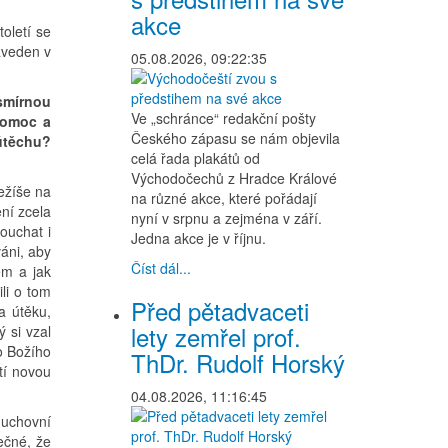
akce
toletí se
aveden v
05.08.2026, 09:22:35
smírnou
Ve „schránce“ redakční pošty
 pomoc a
Českého zápasu se nám objevila
útěchu?
celá řada plakátů od
Východočechů z Hradce Králové
ežíše na
na různé akce, které pořádají
ení zcela
nyní v srpnu a zejména v září.
ouchat i
Jedna akce je v říjnu.
váni, aby
Číst dál...
em a jak
li o tom
Před pětadvaceti
a útěku,
lety zemřel prof.
 si vzal
o Božího
ThDr. Rudolf Horský
ítí novou
04.08.2026, 11:16:45
duchovní
ečné, že