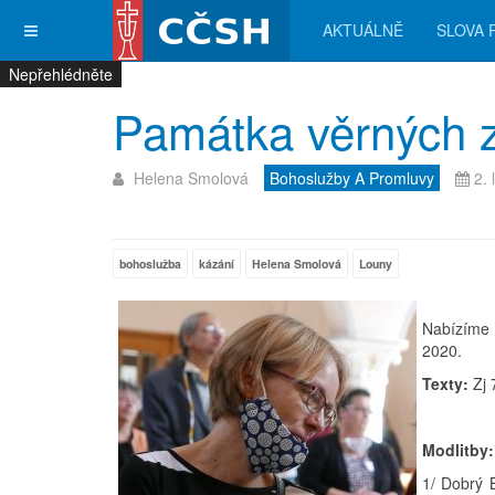
AKTUÁLNĚ
SLOVA 
Nepřehlédněte
Nepřehlédněte
Nepřehlédněte
Nepřehlédněte
Památka věrných 
Helena Smolová
Bohoslužby A Promluvy
2. 
bohoslužba
kázání
Helena Smolová
Louny
Nabízíme 
2020.
Texty:
Zj 
Modlitby:
1/ Dobrý 