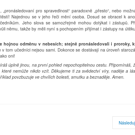
u, „pronásledovaní pro spravedlnost“ paradoxně „přesto“, nebo možn
a štěstí! Najednou se v jeho řeči mění osoba. Dosud se obracel k a
 učedníkům. Jeho slova se samozřejmě mohou dotýkat i zástupů. P
ůli němu, takže by měli nyní s pochopením přijímat i zástupy na útěk
te hojnou odměnu v nebesích; stejně pronásledovali i proroky, kt
 v tom učedníci nejsou sami. Dokonce se dostávají na úroveň staroz
jako oni!
tevíráš úplně jinou, na první pohled nepochopitelnou cestu. Připomínáš, 
, které nemůže nikdo vzít. Děkujeme ti za svědectví víry, naděje a lás
 příklad povzbuzuje ve chvílích bolesti, smutku a beznaděje. Amen.
Následuj