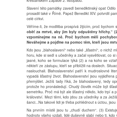
křesťanském Západě 2. listopadu.
Slavení této památky zavedl benediktinský opat Odilo z 
prosadil také v Římě. Papež Benedikt XIV. potvrdil pa
celé církvi.
Věříme-li, že modlitba prospívá žijícím, proč bychom
oběť za mrtvé, aby jim byly odpuštěny hříchy.“ (
vzpomínejme na ně. Proč bychom měli pochybova
Neváhejme a pojďme na pomoc těm, kteří jsou mrtví
Kdo jsou „blahoslavení“ nebo také „šťastní“, o nichž 
horu, kde si sedl s učedníky a začal vysvětlovat, co s
jasné, koho se formulace týká (2) a na koho se vztah
někteří ze zástupu, kteří se přiblížili na doslech. Si
naslouchali. Blahoslavenství patří k mudroslovné lite
vypadá šťastný život. Blahoslavenství jsou vyjádřen
přemýšlet. Ježíš tady říká, že blahoslavený, tedy op
protože ho pronásledují. Chudý člověk může být šťast
semetriku. Proč má být ale šťastný někdo, kdo trpí a
království. Mezi těmi, kdo jdou za učedníky a za Ježíš
šanci...Na takové lidi je třeba pohlédnout s úctou, jsou š
Na prvním místě jsou tu „chudí duchem“. (3) Existuje
hodnoty všeho vzdali, lidé duševně slabí nebo ti, kd