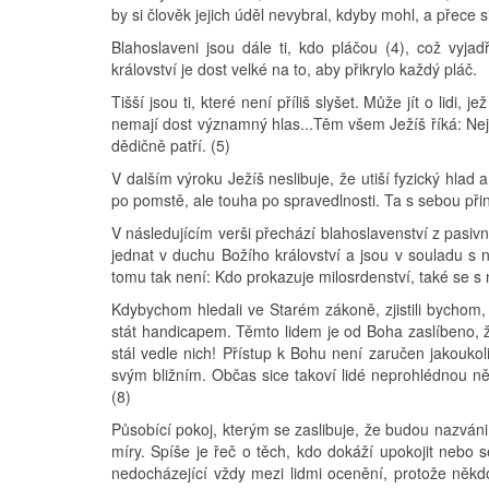
by si člověk jejich úděl nevybral, kdyby mohl, a přece si
Blahoslaveni jsou dále ti, kdo pláčou (4), což vyja
království je dost velké na to, aby přikrylo každý pláč.
Tišší jsou ti, které není příliš slyšet. Může jít o lidi
nemají dost významný hlas...Těm všem Ježíš říká: Nej
dědičně patří. (5)
V dalším výroku Ježíš neslibuje, že utiší fyzický hlad
po pomstě, ale touha po spravedlnosti. Ta s sebou při
V následujícím verši přechází blahoslavenství z pasivn
jednat v duchu Božího království a jsou v souladu s
tomu tak není: Kdo prokazuje milosrdenství, také se s 
Kdybychom hledali ve Starém zákoně, zjistili bychom, 
stát handicapem. Těmto lidem je od Boha zaslíbeno, že
stál vedle nich! Přístup k Bohu není zaručen jakoukoli
svým bližním. Občas sice takoví lidé neprohlédnou něja
(8)
Působící pokoj, kterým se zaslibuje, že budou nazváni 
míry. Spíše je řeč o těch, kdo dokáží upokojit nebo 
nedocházející vždy mezi lidmi ocenění, protože něk