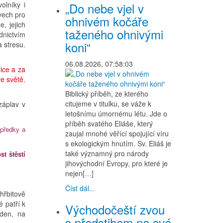
olníky i
„Do nebe vjel v
vech pro
ohnivém kočáře
, jejich
taženého ohnivými
dnictvím
koni“
 stresu.
06.08.2026, 07:58:03
ice a za
e světě.
Biblický příběh, ze kterého
citujeme v titulku, se váže k
záplav v
letošnímu úmornému létu. Jde o
příběh svatého Eliáše, který
 předky a
zaujal mnohé věřící spojující víru
s ekologickým hnutím. Sv. Eliáš je
také významný pro národy
st štěstí
jihovýchodní Evropy, pro které je
nejen[…]
Číst dál...
hřbitově
 patří k
Východočeští zvou
 den, na
s předstihem na své