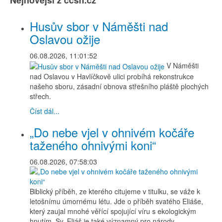
Nejnovější z ccsh.cz
Husův sbor v Náměšti nad
Oslavou ožije
06.08.2026, 11:01:52
V Náměšti
nad Oslavou v Havlíčkově ulici probíhá rekonstrukce
našeho sboru, zásadní obnova střešního pláště plochých
střech.
Číst dál...
„Do nebe vjel v ohnivém kočáře
taženého ohnivými koni“
06.08.2026, 07:58:03
Biblický příběh, ze kterého citujeme v titulku, se váže k
letošnímu úmornému létu. Jde o příběh svatého Eliáše,
který zaujal mnohé věřící spojující víru s ekologickým
hnutím. Sv. Eliáš je také významný pro národy