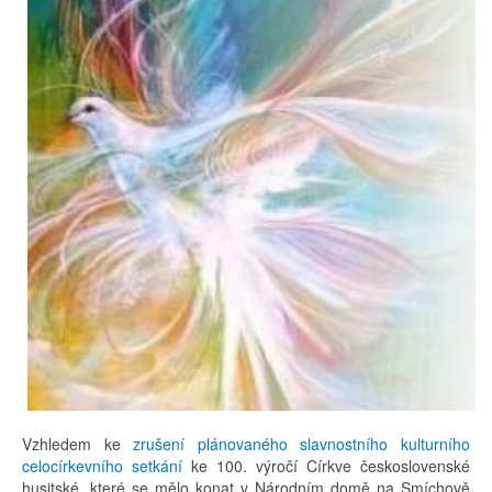
Vzhledem ke
zrušení plánovaného slavnostního kulturního
celocírkevního setkání
ke 100. výročí Církve československé
husitské, které se mělo konat v Národním domě na Smíchově