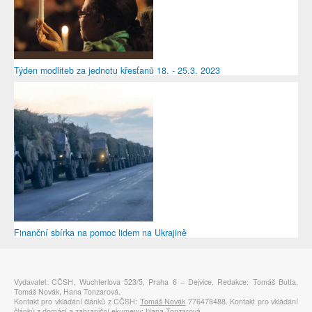
Týden modliteb za jednotu křesťanů 18. - 25.3. 2023
Finanční sbírka na pomoc lidem na Ukrajině
Vydavatel: CČSH, Wuchterlova 523/5, Praha 6 – Dejvice. Redakce: Tomáš Butta,
Tomáš Novák, Hana Tonzarová.
Kontakt pro vkládání článků z CČSH:
Tomáš Novák
776478488. Kontakt pro vkládání
článků z domácí a zahraniční ekumeny:
Hana Tonzarová