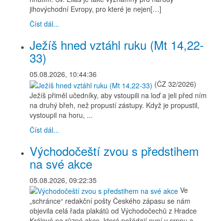
jihovýchodní Evropy, pro které je nejen[…]
Číst dál...
Ježíš hned vztáhl ruku (Mt 14,22-
33)
05.08.2026, 10:44:36
(ČZ 32/2026)
Ježíš přiměl učedníky, aby vstoupili na loď a jeli před ním
na druhý břeh, než propustí zástupy. Když je propustil,
vystoupil na horu, ...
Číst dál...
Východočeští zvou s předstihem
na své akce
05.08.2026, 09:22:35
Ve
„schránce“ redakční pošty Českého zápasu se nám
objevila celá řada plakátů od Východočechů z Hradce
Králové na různé akce, které pořádají nyní v srpnu a