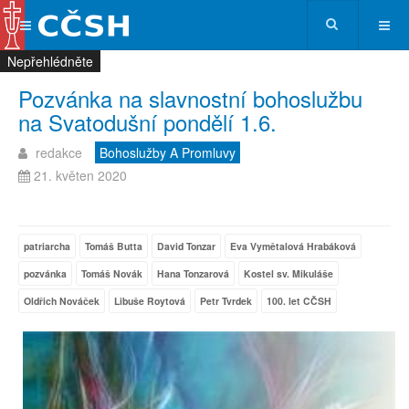
Nepřehlédněte
Nepřehlédněte
Nepřehlédněte
Nepřehlédněte
Pozvánka na slavnostní bohoslužbu
na Svatodušní pondělí 1.6.
redakce
Bohoslužby A Promluvy
21. květen 2020
patriarcha
Tomáš Butta
David Tonzar
Eva Vymětalová Hrabáková
pozvánka
Tomáš Novák
Hana Tonzarová
Kostel sv. Mikuláše
Oldřich Nováček
Libuše Roytová
Petr Tvrdek
100. let CČSH