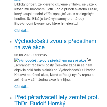
Biblický příběh, ze kterého citujeme v titulku, se váže k
letošnímu úmornému létu. Jde o příběh svatého Eliáše,
který zaujal mnohé věřící spojující víru s ekologickým
hnutím. Sv. Eliáš je také významný pro národy
jihovýchodní Evropy, pro které je nejen[…]
Číst dál...
Východočeští zvou s předstihem
na své akce
05.08.2026, 09:22:35
Ve
„schránce“ redakční pošty Českého zápasu se nám
objevila celá řada plakátů od Východočechů z Hradce
Králové na různé akce, které pořádají nyní v srpnu a
zejména v září. Jedna akce je v říjnu.
Číst dál...
Před pětadvaceti lety zemřel prof.
ThDr. Rudolf Horský