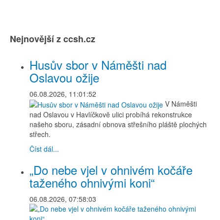
Nejnovější z ccsh.cz
Husův sbor v Náměšti nad
Oslavou ožije
06.08.2026, 11:01:52
V Náměšti
nad Oslavou v Havlíčkově ulici probíhá rekonstrukce
našeho sboru, zásadní obnova střešního pláště plochých
střech.
Číst dál...
„Do nebe vjel v ohnivém kočáře
taženého ohnivými koni“
06.08.2026, 07:58:03