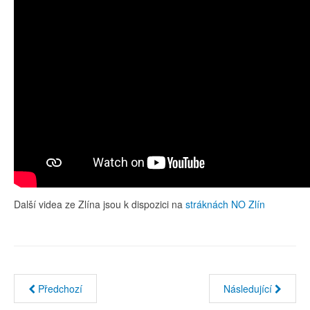
Další videa ze Zlína jsou k dispozici na
stráknách NO Zlín
Předchozí
Následující