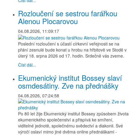
Číst dál...
Rozloučení se sestrou farářkou
Alenou Plocarovou
04.08.2026, 11:09:17
Poslední rozloučení s účastí církevní veřejnosti se na
přání zesnulé bude konat u hrobu na hřbitově ve Stodě v
úterý 18. srpna 2026 od 17. hodin. Srdečně vás zveme.
Číst dál...
Ekumenický institut Bossey slaví
osmdesátiny. Zve na přednášky
04.08.2026, 07:24:58
Po 80 let žije Ekumenický institut Bossey způsobem života
ekumenického společenství a přispívá ke smíření,
viditelné jednotě, společnému svědectví a diakonii. Své
výročí oslaví mimo jiné dvěma online přednáškami -