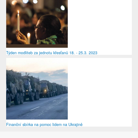
Týden modliteb za jednotu křesťanů 18. - 25.3. 2023
Finanční sbírka na pomoc lidem na Ukrajině