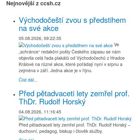
Nejnovější z ccsh.cz
Východočeští zvou s předstihem
na své akce
05.08.2026, 09:22:35
Ve
„schránce“ redakční pošty Českého zápasu se nám
objevila celá řada plakátů od Východočechů z Hradce
Králové na různé akce, které pořádají nyní v srpnu a
zejména v září. Jedna akce je v říjnu.
Číst dál...
Před pětadvaceti lety zemřel prof.
ThDr. Rudolf Horský
04.08.2026, 11:16:45
Před pětadvaceti lety zemřel prof. ThDr. Rudolf Horský –
duchovní, pedagog, biskup i člověk služby.