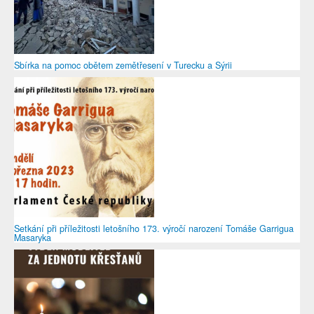
Sbírka na pomoc obětem zemětřesení v Turecku a Sýrii
Setkání při příležitosti letošního 173. výročí narození Tomáše Garrigua
Masaryka