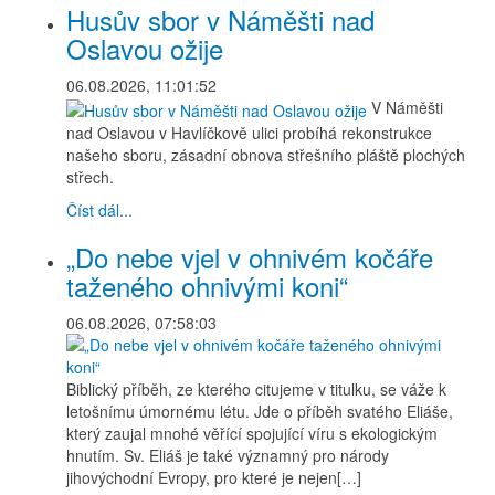
Husův sbor v Náměšti nad
Oslavou ožije
06.08.2026, 11:01:52
V Náměšti
nad Oslavou v Havlíčkově ulici probíhá rekonstrukce
našeho sboru, zásadní obnova střešního pláště plochých
střech.
Číst dál...
„Do nebe vjel v ohnivém kočáře
taženého ohnivými koni“
06.08.2026, 07:58:03
Biblický příběh, ze kterého citujeme v titulku, se váže k
letošnímu úmornému létu. Jde o příběh svatého Eliáše,
který zaujal mnohé věřící spojující víru s ekologickým
hnutím. Sv. Eliáš je také významný pro národy
jihovýchodní Evropy, pro které je nejen[…]