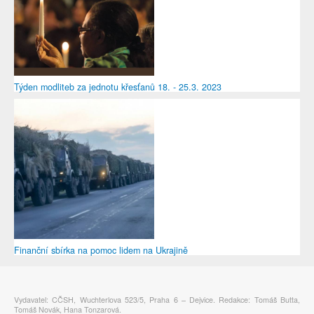
Týden modliteb za jednotu křesťanů 18. - 25.3. 2023
Finanční sbírka na pomoc lidem na Ukrajině
Vydavatel: CČSH, Wuchterlova 523/5, Praha 6 – Dejvice. Redakce: Tomáš Butta,
Tomáš Novák, Hana Tonzarová.