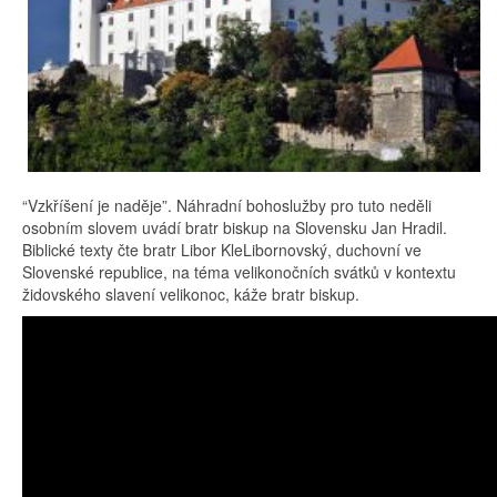
“Vzkříšení je naděje”. Náhradní bohoslužby pro tuto neděli
osobním slovem uvádí bratr biskup na Slovensku Jan Hradil.
Biblické texty čte bratr Libor KleLibornovský, duchovní ve
Slovenské republice, na téma velikonočních svátků v kontextu
židovského slavení velikonoc, káže bratr biskup.