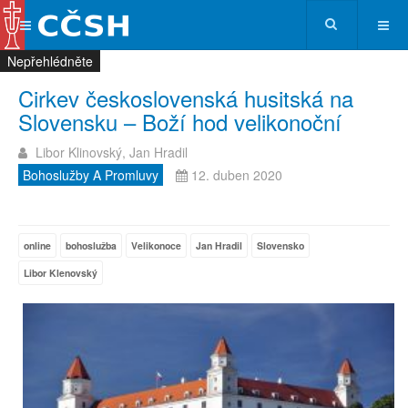
Nepřehlédněte
Nepřehlédněte
Nepřehlédněte
Nepřehlédněte
Cirkev československá husitská na
Slovensku – Boží hod velikonoční
Libor Klinovský, Jan Hradil
Bohoslužby A Promluvy
12. duben 2020
online
bohoslužba
Velikonoce
Jan Hradil
Slovensko
Libor Klenovský