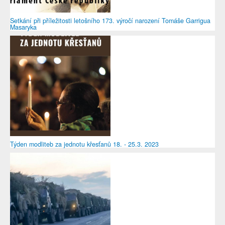
Setkání při příležitosti letošního 173. výročí narození Tomáše Garrigua
Masaryka
Týden modliteb za jednotu křesťanů 18. - 25.3. 2023