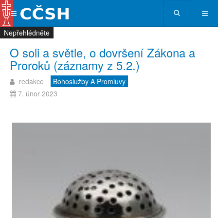
Nepřehlédněte
Nepřehlédněte
Nepřehlédněte
Nepřehlédněte
O soli a světle, o dovršení Zákona a
Proroků (záznamy z 5.2.)
redakce
Bohoslužby A Promluvy
7. únor 2023