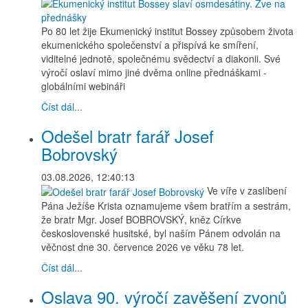
Po 80 let žije Ekumenický institut Bossey způsobem života
ekumenického společenství a přispívá ke smíření,
viditelné jednotě, společnému svědectví a diakonii. Své
výročí oslaví mimo jiné dvěma online přednáškami -
globálními webináři
Číst dál...
Odešel bratr farář Josef
Bobrovský
03.08.2026, 12:40:13
Ve víře v zaslíbení
Pána Ježíše Krista oznamujeme všem bratřím a sestrám,
že bratr Mgr. Josef BOBROVSKÝ, kněz Církve
československé husitské, byl naším Pánem odvolán na
věčnost dne 30. července 2026 ve věku 78 let.
Číst dál...
Oslava 90. výročí zavěšení zvonů