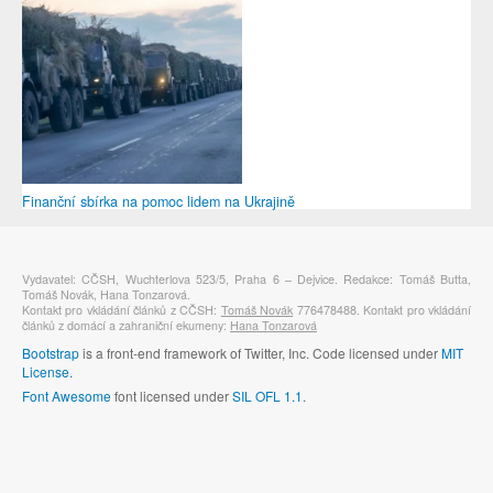
Finanční sbírka na pomoc lidem na Ukrajině
Vydavatel: CČSH, Wuchterlova 523/5, Praha 6 – Dejvice. Redakce: Tomáš Butta,
Tomáš Novák, Hana Tonzarová.
Kontakt pro vkládání článků z CČSH:
Tomáš Novák
776478488. Kontakt pro vkládání
článků z domácí a zahraniční ekumeny:
Hana Tonzarová
Bootstrap
is a front-end framework of Twitter, Inc. Code licensed under
MIT
License.
Font Awesome
font licensed under
SIL OFL 1.1
.