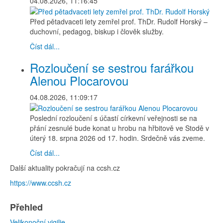
04.08.2026, 11:16:45
Před pětadvaceti lety zemřel prof. ThDr. Rudolf Horský –
duchovní, pedagog, biskup i člověk služby.
Číst dál...
Rozloučení se sestrou farářkou
Alenou Plocarovou
04.08.2026, 11:09:17
Poslední rozloučení s účastí církevní veřejnosti se na
přání zesnulé bude konat u hrobu na hřbitově ve Stodě v
úterý 18. srpna 2026 od 17. hodin. Srdečně vás zveme.
Číst dál...
Další aktuality pokračují na ccsh.cz
https://www.ccsh.cz
Přehled
Velikonoční vigilie