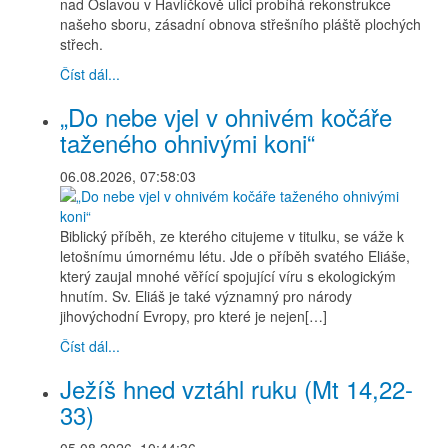
nad Oslavou v Havlíčkově ulici probíhá rekonstrukce
našeho sboru, zásadní obnova střešního pláště plochých
střech.
Číst dál...
„Do nebe vjel v ohnivém kočáře
taženého ohnivými koni“
06.08.2026, 07:58:03
Biblický příběh, ze kterého citujeme v titulku, se váže k
letošnímu úmornému létu. Jde o příběh svatého Eliáše,
který zaujal mnohé věřící spojující víru s ekologickým
hnutím. Sv. Eliáš je také významný pro národy
jihovýchodní Evropy, pro které je nejen[…]
Číst dál...
Ježíš hned vztáhl ruku (Mt 14,22-
33)
05.08.2026, 10:44:36