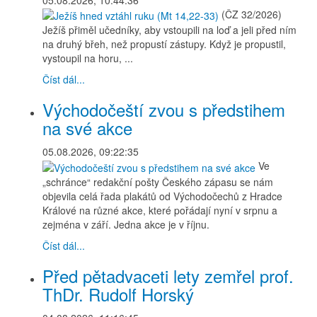
(ČZ 32/2026)
Ježíš přiměl učedníky, aby vstoupili na loď a jeli před ním
na druhý břeh, než propustí zástupy. Když je propustil,
vystoupil na horu, ...
Číst dál...
Východočeští zvou s předstihem
na své akce
05.08.2026, 09:22:35
Ve
„schránce“ redakční pošty Českého zápasu se nám
objevila celá řada plakátů od Východočechů z Hradce
Králové na různé akce, které pořádají nyní v srpnu a
zejména v září. Jedna akce je v říjnu.
Číst dál...
Před pětadvaceti lety zemřel prof.
ThDr. Rudolf Horský