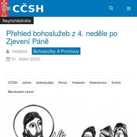
Nepřehlédněte
Nepřehlédněte
Nepřehlédněte
Nepřehlédněte
Přehled bohoslužeb z 4. neděle po
Zjevení Páně
redakce
Bohoslužby A Promluvy
31. leden 2022
CČSH
online
bohoslužba
Peruc
Hodonín
Holešovice
Kuřim
Mariánské Lázně