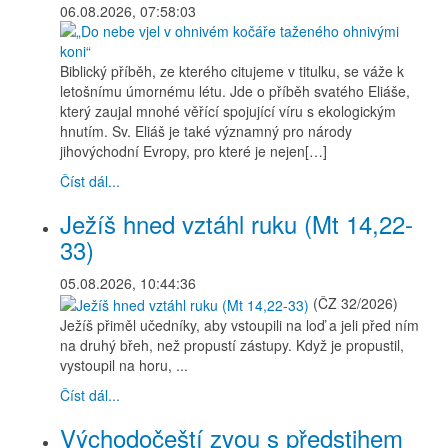
06.08.2026, 07:58:03
Biblický příběh, ze kterého citujeme v titulku, se váže k
letošnímu úmornému létu. Jde o příběh svatého Eliáše,
který zaujal mnohé věřící spojující víru s ekologickým
hnutím. Sv. Eliáš je také významný pro národy
jihovýchodní Evropy, pro které je nejen[…]
Číst dál...
Ježíš hned vztáhl ruku (Mt 14,22-
33)
05.08.2026, 10:44:36
(ČZ 32/2026)
Ježíš přiměl učedníky, aby vstoupili na loď a jeli před ním
na druhý břeh, než propustí zástupy. Když je propustil,
vystoupil na horu, ...
Číst dál...
Východočeští zvou s předstihem