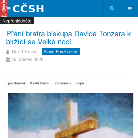
Nepřehlédněte
Nepřehlédněte
Nepřehlédněte
Nepřehlédněte
Přání bratra biskupa Davida Tonzara k
blížící se Velké noci
David Tonzar
Slova Povzbuzení
25. březen 2020
povzbuzení
David Tonzar
Velikonoce
dopis