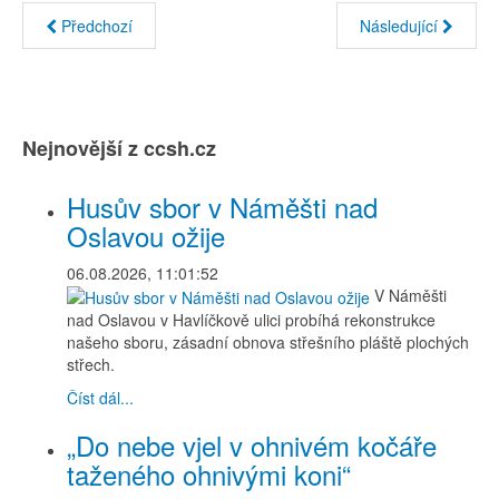
Předchozí
Následující
Nejnovější z ccsh.cz
Husův sbor v Náměšti nad
Oslavou ožije
06.08.2026, 11:01:52
V Náměšti
nad Oslavou v Havlíčkově ulici probíhá rekonstrukce
našeho sboru, zásadní obnova střešního pláště plochých
střech.
Číst dál...
„Do nebe vjel v ohnivém kočáře
taženého ohnivými koni“