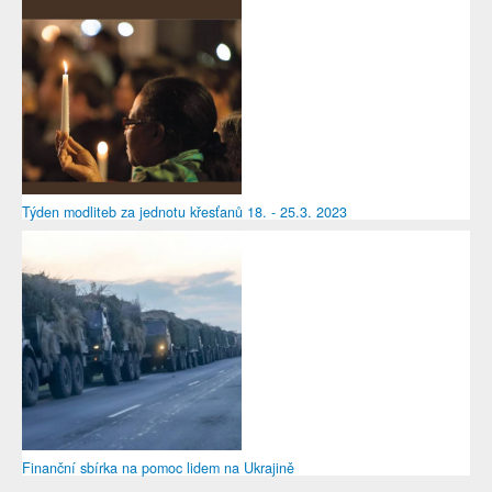
Týden modliteb za jednotu křesťanů 18. - 25.3. 2023
Finanční sbírka na pomoc lidem na Ukrajině