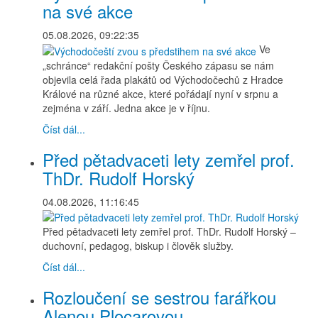
na své akce
05.08.2026, 09:22:35
Ve
„schránce“ redakční pošty Českého zápasu se nám
objevila celá řada plakátů od Východočechů z Hradce
Králové na různé akce, které pořádají nyní v srpnu a
zejména v září. Jedna akce je v říjnu.
Číst dál...
Před pětadvaceti lety zemřel prof.
ThDr. Rudolf Horský
04.08.2026, 11:16:45
Před pětadvaceti lety zemřel prof. ThDr. Rudolf Horský –
duchovní, pedagog, biskup i člověk služby.
Číst dál...
Rozloučení se sestrou farářkou
Alenou Plocarovou