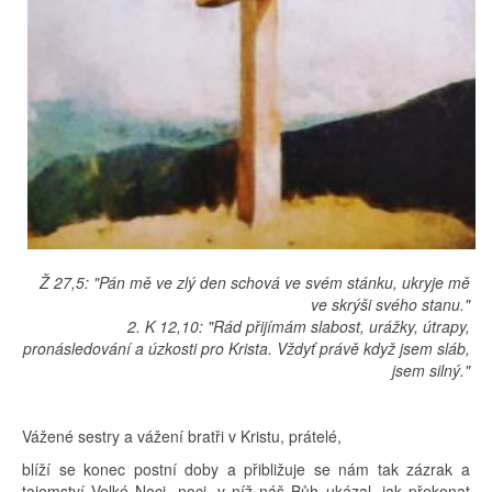
Ž 27,5: "Pán mě ve zlý den schová ve svém stánku, ukryje mě
ve skrýši svého stanu."
2. K 12,10: "Rád přijímám slabost, urážky, útrapy,
pronásledování a úzkosti pro Krista. Vždyť právě když jsem sláb,
jsem silný."
Vážené sestry a vážení bratři v Kristu, prátelé,
blíží se konec postní doby a přibližuje se nám tak zázrak a
tajemství Velké Noci, noci, v níž náš Bůh ukázal, jak překonat