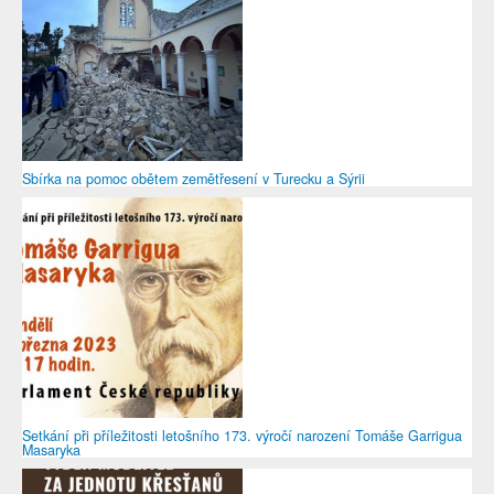
Sbírka na pomoc obětem zemětřesení v Turecku a Sýrii
Setkání při příležitosti letošního 173. výročí narození Tomáše Garrigua
Masaryka