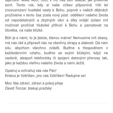
smrt. Tento rok, kdy si naše církev připomíná 100 let
znovuzrození husitské cesty k Bohu, poprvé v našich dějinách
prožíváme v tento čas zcela nový půst: oddělení našeho života
od nepodstatných a zbytných věcí a díky vnější izolaci mít
možnost prožívat hluboké přilnutí k Bohu a pamatovat na
člověka, na naše blízké.
Bůh je s námi, to je jistota, kterou máme! Nemusíme mít obavy,
má nás rád a připravil nás na všechny útrapy a slabosti. Dá nám
sílu, abychom všechno zvládli. Buďme s Hospodinem v
každodenním vztahu, buďme se svými blízkými, když ne
osobně, alespoň telefonicky či spojeni datovými přenosy tak,
jako je každou vteřinu našeho života s námi Ježíš.
Opatruj a ochraňuj vás nás Pán!
Kristus je Vzkříšen, pro nás Vzkříšen! Radujme se!
Moc Vás zdraví, zdraví a pokoj přeje
David Tonzar,
biskup pražský