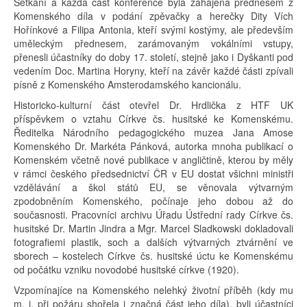
Setkání a každá část konference byla zahájena přednesem z
Komenského díla v podání zpěvačky a herečky Dity Vích
Hořínkové a Filipa Antonia, kteří svými kostýmy, ale především
uměleckým přednesem, zarámovaným vokálními vstupy,
přenesli účastníky do doby 17. století, stejně jako i Dyškanti pod
vedením Doc. Martina Horyny, kteří na závěr každé části zpívali
písně z Komenského Amsterodamského kancionálu.
Historicko-kulturní část otevřel Dr. Hrdlička z HTF UK
příspěvkem o vztahu Církve čs. husitské ke Komenskému.
Ředitelka Národního pedagogického muzea Jana Amose
Komenského Dr. Markéta Pánková, autorka mnoha publikací o
Komenském včetně nové publikace v angličtině, kterou by měly
v rámci českého předsednictví ČR v EU dostat všichni ministři
vzdělávání a škol států EU, se věnovala výtvarným
zpodobněním Komenského, počínaje jeho dobou až do
současnosti. Pracovníci archivu Úřadu Ústřední rady Církve čs.
husitské Dr. Martin Jindra a Mgr. Marcel Sladkowski dokladovali
fotografiemi plastik, soch a dalších výtvarných ztvárnění ve
sborech – kostelech Církve čs. husitské úctu ke Komenskému
od počátku vzniku novodobé husitské církve (1920).
Vzpomínajíce na Komenského nelehký životní příběh (kdy mu
m. j. při požáru shořela i značná část jeho díla), byli účastníci