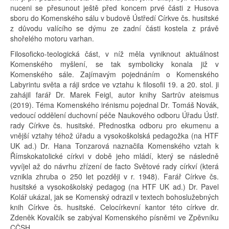
nuceni se přesunout ještě před koncem prvé části z Husova
sboru do Komenského sálu v budově Ústředí Církve čs. husitské
z důvodu valícího se dýmu ze zadní části kostela z právě
shořelého motoru varhan.
Filosoficko-teologická část, v níž měla vyniknout aktuálnost
Komenského myšlení, se tak symbolicky konala již v
Komenského sále. Zajímavým pojednáním o Komenského
Labyrintu světa a ráji srdce ve vztahu k filosofii 19. a 20. stol. ji
zahájil farář Dr. Marek Feigl, autor knihy Sartrův ateismus
(2019). Téma Komenského irénismu pojednal Dr. Tomáš Novák,
vedoucí oddělení duchovní péče Naukového odboru Úřadu Ústř.
rady Církve čs. husitské. Přednostka odboru pro ekumenu a
vnější vztahy téhož úřadu a vysokoškolská pedagožka (na HTF
UK ad.) Dr. Hana Tonzarová naznačila Komenského vztah k
Římskokatolické církvi v době jeho mládí, který se následně
vyvíjel až do návrhu zřízení de facto Světové rady církví (která
vznikla zhruba o 250 let později v r. 1948). Farář Církve čs.
husitské a vysokoškolský pedagog (na HTF UK ad.) Dr. Pavel
Kolář ukázal, jak se Komenský odrazil v textech bohoslužebných
knih Církve čs. husitské. Celocírkevní kantor této církve dr.
Zdeněk Kovalčík se zabýval Komenského písněmi ve Zpěvníku
CČSH.