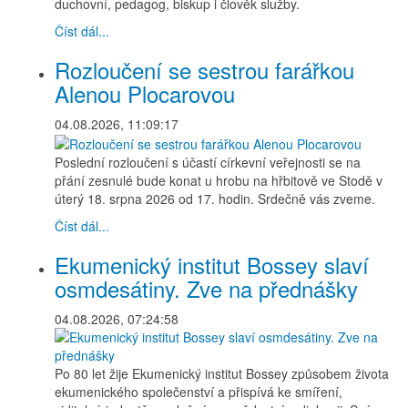
duchovní, pedagog, biskup i člověk služby.
Číst dál...
Rozloučení se sestrou farářkou
Alenou Plocarovou
04.08.2026, 11:09:17
Poslední rozloučení s účastí církevní veřejnosti se na
přání zesnulé bude konat u hrobu na hřbitově ve Stodě v
úterý 18. srpna 2026 od 17. hodin. Srdečně vás zveme.
Číst dál...
Ekumenický institut Bossey slaví
osmdesátiny. Zve na přednášky
04.08.2026, 07:24:58
Po 80 let žije Ekumenický institut Bossey způsobem života
ekumenického společenství a přispívá ke smíření,