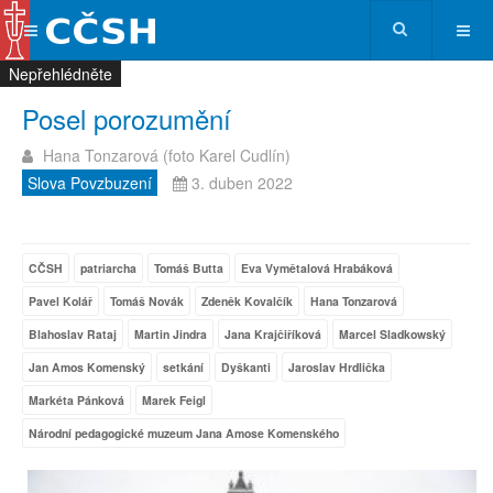
Nepřehlédněte
Nepřehlédněte
Nepřehlédněte
Nepřehlédněte
Posel porozumění
Hana Tonzarová (foto Karel Cudlín)
Slova Povzbuzení
3. duben 2022
CČSH
patriarcha
Tomáš Butta
Eva Vymětalová Hrabáková
Pavel Kolář
Tomáš Novák
Zdeněk Kovalčík
Hana Tonzarová
Blahoslav Rataj
Martin Jindra
Jana Krajčiříková
Marcel Sladkowský
Jan Amos Komenský
setkání
Dyškanti
Jaroslav Hrdlička
Markéta Pánková
Marek Feigl
Národní pedagogické muzeum Jana Amose Komenského