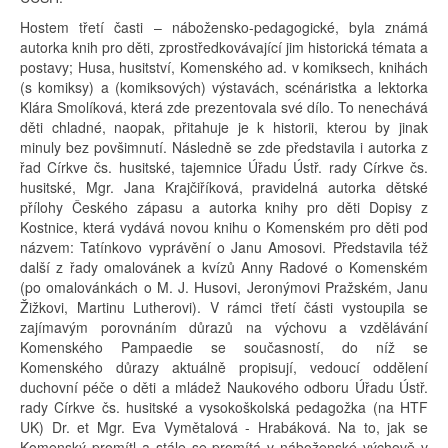
Hostem třetí časti – nábožensko-pedagogické, byla známá
autorka knih pro děti, zprostředkovávající jim historická témata a
postavy; Husa, husitství, Komenského ad. v komiksech, knihách
(s komiksy) a (komiksových) výstavách, scénáristka a lektorka
Klára Smolíková, která zde prezentovala své dílo. To nenechává
děti chladné, naopak, přitahuje je k historii, kterou by jinak
minuly bez povšimnutí. Následně se zde představila i autorka z
řad Církve čs. husitské, tajemnice Úřadu Ústř. rady Církve čs.
husitské, Mgr. Jana Krajčiříková, pravidelná autorka dětské
přílohy Českého zápasu a autorka knihy pro děti Dopisy z
Kostnice, která vydává novou knihu o Komenském pro děti pod
názvem: Tatínkovo vyprávění o Janu Amosovi. Představila též
další z řady omalovánek a kvízů Anny Radové o Komenském
(po omalovánkách o M. J. Husovi, Jeronýmovi Pražském, Janu
Žižkovi, Martinu Lutherovi). V rámci třetí části vystoupila se
zajímavým porovnáním důrazů na výchovu a vzdělávání
Komenského Pampaedie se současností, do níž se
Komenského důrazy aktuálně propisují, vedoucí oddělení
duchovní péče o děti a mládež Naukového odboru Úřadu Ústř.
rady Církve čs. husitské a vysokoškolská pedagožka (na HTF
UK) Dr. et Mgr. Eva Vymětalová - Hrabáková. Na to, jak se
Komenský promítl a stále se promítá v náboženské výchově v