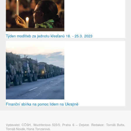
Týden modliteb za jednotu křesťanů 18. - 25.3. 2023
Finanční sbírka na pomoc lidem na Ukrajině
Vydavatel: CČSH, Wuchterlova 523/5, Praha 6 – Dejvice. Redakce: Tomáš Butta,
Tomáš Novák, Hana Tonzarová.