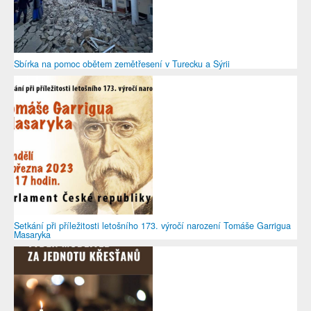
Sbírka na pomoc obětem zemětřesení v Turecku a Sýrii
Setkání při příležitosti letošního 173. výročí narození Tomáše Garrigua
Masaryka