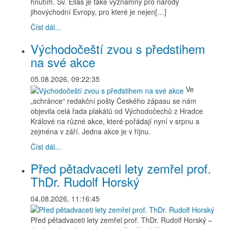
hnutím. Sv. Eliáš je také významný pro národy
jihovýchodní Evropy, pro které je nejen[…]
Číst dál...
Východočeští zvou s předstihem
na své akce
05.08.2026, 09:22:35
Ve
„schránce“ redakční pošty Českého zápasu se nám
objevila celá řada plakátů od Východočechů z Hradce
Králové na různé akce, které pořádají nyní v srpnu a
zejména v září. Jedna akce je v říjnu.
Číst dál...
Před pětadvaceti lety zemřel prof.
ThDr. Rudolf Horský
04.08.2026, 11:16:45
Před pětadvaceti lety zemřel prof. ThDr. Rudolf Horský –