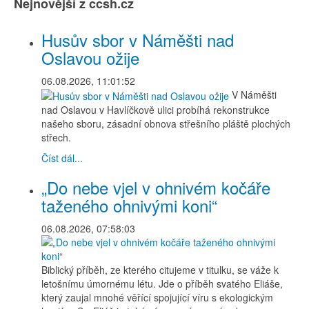
Nejnovější z ccsh.cz
Husův sbor v Náměšti nad
Oslavou ožije
06.08.2026, 11:01:52
V Náměšti
nad Oslavou v Havlíčkově ulici probíhá rekonstrukce
našeho sboru, zásadní obnova střešního pláště plochých
střech.
Číst dál...
„Do nebe vjel v ohnivém kočáře
taženého ohnivými koni“
06.08.2026, 07:58:03
Biblický příběh, ze kterého citujeme v titulku, se váže k
letošnímu úmornému létu. Jde o příběh svatého Eliáše,
který zaujal mnohé věřící spojující víru s ekologickým