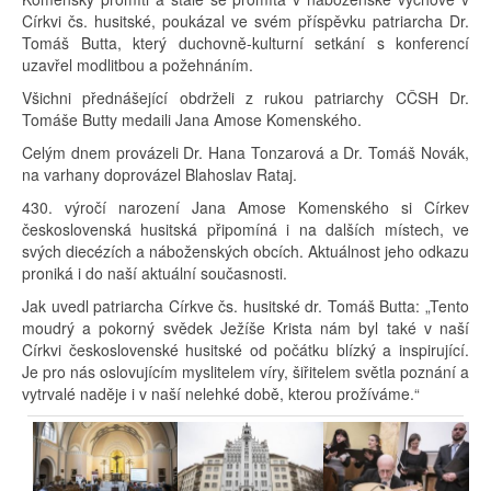
Církvi čs. husitské, poukázal ve svém příspěvku patriarcha Dr.
Tomáš Butta, který duchovně-kulturní setkání s konferencí
uzavřel modlitbou a požehnáním.
Všichni přednášející obdrželi z rukou patriarchy CČSH Dr.
Tomáše Butty medaili Jana Amose Komenského.
Celým dnem provázeli Dr. Hana Tonzarová a Dr. Tomáš Novák,
na varhany doprovázel Blahoslav Rataj.
430. výročí narození Jana Amose Komenského si Církev
československá husitská připomíná i na dalších místech, ve
svých diecézích a náboženských obcích. Aktuálnost jeho odkazu
proniká i do naší aktuální současnosti.
Jak uvedl patriarcha Církve čs. husitské dr. Tomáš Butta: „Tento
moudrý a pokorný svědek Ježíše Krista nám byl také v naší
Církvi československé husitské od počátku blízký a inspirující.
Je pro nás oslovujícím myslitelem víry, šiřitelem světla poznání a
vytrvalé naděje i v naší nelehké době, kterou prožíváme.“