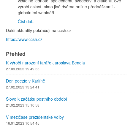
viditelné jednotě, společnému svědectví a diakonii. Své
výročí oslaví mimo jiné dvěma online přednáškami -
globálními webináři
Číst dál...
Další aktuality pokračují na ccsh.cz
https://www.ccsh.cz
Přehled
K výročí narození faráře Jaroslava Bendla
27.03.2023 19:49:55
Den poezie v Karlíně
27.02.2023 13:24:41
Slovo k začátku postního období
21.02.2023 15:10:58
V mezičase prezidentské volby
16.01.2023 10:54:45