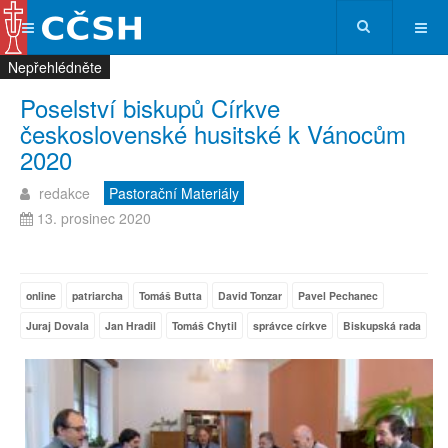
Nepřehlédněte
Nepřehlédněte
Nepřehlédněte
Nepřehlédněte
Poselství biskupů Církve
československé husitské k Vánocům
2020
redakce
Pastorační Materiály
13. prosinec 2020
online
patriarcha
Tomáš Butta
David Tonzar
Pavel Pechanec
Juraj Dovala
Jan Hradil
Tomáš Chytil
správce církve
Biskupská rada