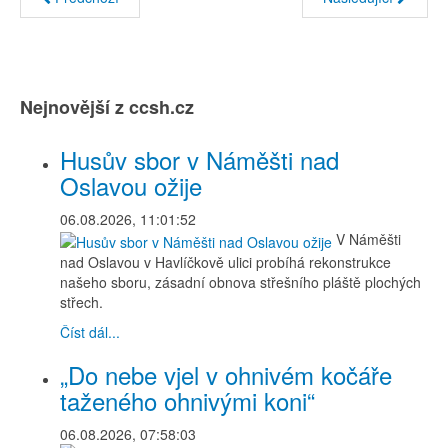
Nejnovější z ccsh.cz
Husův sbor v Náměšti nad
Oslavou ožije
06.08.2026, 11:01:52
V Náměšti
nad Oslavou v Havlíčkově ulici probíhá rekonstrukce
našeho sboru, zásadní obnova střešního pláště plochých
střech.
Číst dál...
„Do nebe vjel v ohnivém kočáře
taženého ohnivými koni“
06.08.2026, 07:58:03