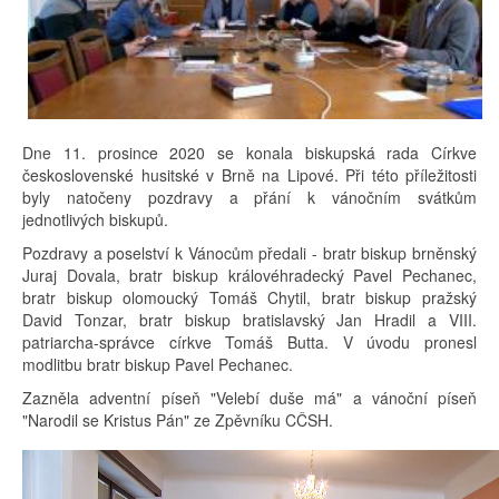
Dne 11. prosince 2020 se konala biskupská rada Církve
československé husitské v Brně na Lipové. Při této příležitosti
byly natočeny pozdravy a přání k vánočním svátkům
jednotlivých biskupů.
Pozdravy a poselství k Vánocům předali - bratr biskup brněnský
Juraj Dovala, bratr biskup královéhradecký Pavel Pechanec,
bratr biskup olomoucký Tomáš Chytil, bratr biskup pražský
David Tonzar, bratr biskup bratislavský Jan Hradil a VIII.
patriarcha-správce církve Tomáš Butta. V úvodu pronesl
modlitbu bratr biskup Pavel Pechanec.
Zazněla adventní píseň "Velebí duše má" a vánoční píseň
"Narodil se Kristus Pán" ze Zpěvníku CČSH.