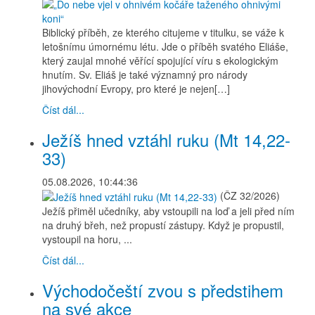
Biblický příběh, ze kterého citujeme v titulku, se váže k
letošnímu úmornému létu. Jde o příběh svatého Eliáše,
který zaujal mnohé věřící spojující víru s ekologickým
hnutím. Sv. Eliáš je také významný pro národy
jihovýchodní Evropy, pro které je nejen[…]
Číst dál...
Ježíš hned vztáhl ruku (Mt 14,22-
33)
05.08.2026, 10:44:36
(ČZ 32/2026)
Ježíš přiměl učedníky, aby vstoupili na loď a jeli před ním
na druhý břeh, než propustí zástupy. Když je propustil,
vystoupil na horu, ...
Číst dál...
Východočeští zvou s předstihem
na své akce