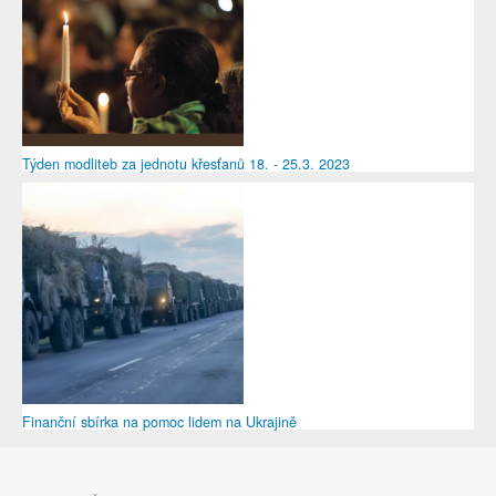
Týden modliteb za jednotu křesťanů 18. - 25.3. 2023
Finanční sbírka na pomoc lidem na Ukrajině