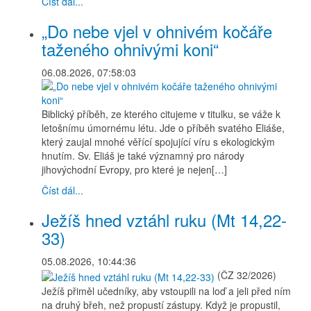
Číst dál...
„Do nebe vjel v ohnivém kočáře
taženého ohnivými koni“
06.08.2026, 07:58:03
Biblický příběh, ze kterého citujeme v titulku, se váže k
letošnímu úmornému létu. Jde o příběh svatého Eliáše,
který zaujal mnohé věřící spojující víru s ekologickým
hnutím. Sv. Eliáš je také významný pro národy
jihovýchodní Evropy, pro které je nejen[…]
Číst dál...
Ježíš hned vztáhl ruku (Mt 14,22-
33)
05.08.2026, 10:44:36
(ČZ 32/2026)
Ježíš přiměl učedníky, aby vstoupili na loď a jeli před ním
na druhý břeh, než propustí zástupy. Když je propustil,