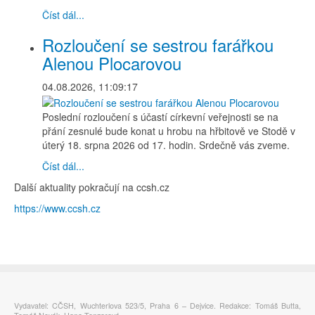
Číst dál...
Rozloučení se sestrou farářkou
Alenou Plocarovou
04.08.2026, 11:09:17
Poslední rozloučení s účastí církevní veřejnosti se na
přání zesnulé bude konat u hrobu na hřbitově ve Stodě v
úterý 18. srpna 2026 od 17. hodin. Srdečně vás zveme.
Číst dál...
Další aktuality pokračují na ccsh.cz
https://www.ccsh.cz
Vydavatel: CČSH, Wuchterlova 523/5, Praha 6 – Dejvice. Redakce: Tomáš Butta,