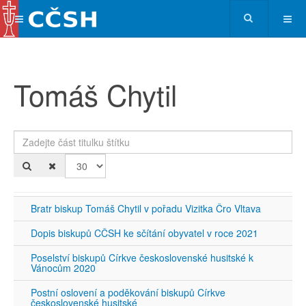
Tomáš Chytil
Zadejte část titulku štítku
Po
Bratr biskup Tomáš Chytil v pořadu Vizitka Čro Vltava
Dopis biskupů CČSH ke sčítání obyvatel v roce 2021
Poselství biskupů Církve československé husitské k
Vánocům 2020
Postní oslovení a poděkování biskupů Církve
československé husitské