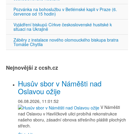
Pozvánka na bohoslužbu v Betlémské kapli v Praze (6.
července od 15 hodin)
Vyjádření biskupů Církve československé husitské k
situaci na Ukrajině
Záběry z instalace nového olomouckého biskupa bratra
Tomáše Chytila
Nejnovější z ccsh.cz
Husův sbor v Náměšti nad
Oslavou ožije
06.08.2026, 11:01:52
V Náměšti
nad Oslavou v Havlíčkově ulici probíhá rekonstrukce
našeho sboru, zásadní obnova střešního pláště plochých
střech.