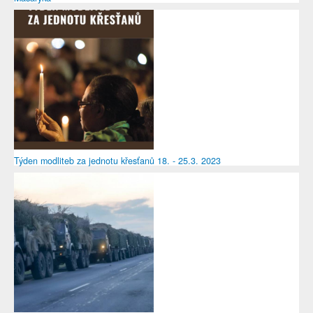
Týden modliteb za jednotu křesťanů 18. - 25.3. 2023