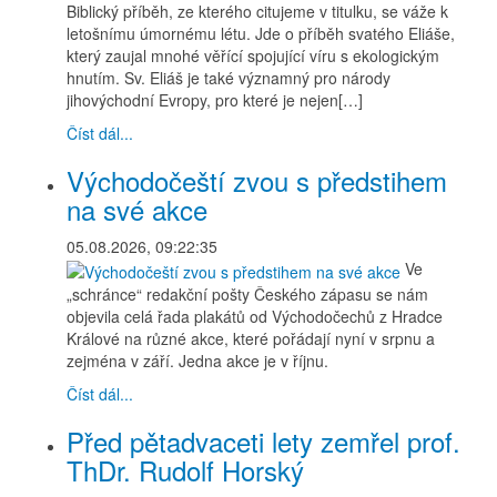
Biblický příběh, ze kterého citujeme v titulku, se váže k
letošnímu úmornému létu. Jde o příběh svatého Eliáše,
který zaujal mnohé věřící spojující víru s ekologickým
hnutím. Sv. Eliáš je také významný pro národy
jihovýchodní Evropy, pro které je nejen[…]
Číst dál...
Východočeští zvou s předstihem
na své akce
05.08.2026, 09:22:35
Ve
„schránce“ redakční pošty Českého zápasu se nám
objevila celá řada plakátů od Východočechů z Hradce
Králové na různé akce, které pořádají nyní v srpnu a
zejména v září. Jedna akce je v říjnu.
Číst dál...
Před pětadvaceti lety zemřel prof.
ThDr. Rudolf Horský