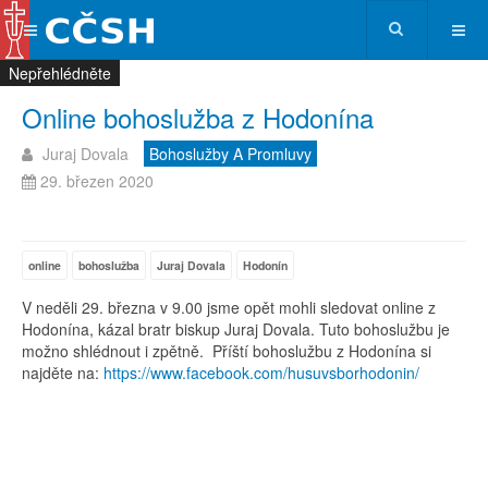
Nepřehlédněte
Nepřehlédněte
Nepřehlédněte
Nepřehlédněte
Online bohoslužba z Hodonína
Juraj Dovala
Bohoslužby A Promluvy
29. březen 2020
online
bohoslužba
Juraj Dovala
Hodonín
V neděli 29. března v 9.00 jsme opět mohli sledovat online z
Hodonína, kázal bratr biskup Juraj Dovala. Tuto bohoslužbu je
možno shlédnout i zpětně. Příští bohoslužbu z Hodonína si
najděte na:
https://www.facebook.com/husuvsborhodonin/