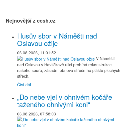
Nejnovější z ccsh.cz
Husův sbor v Náměšti nad
Oslavou ožije
06.08.2026, 11:01:52
V Náměšti
nad Oslavou v Havlíčkově ulici probíhá rekonstrukce
našeho sboru, zásadní obnova střešního pláště plochých
střech.
Číst dál...
„Do nebe vjel v ohnivém kočáře
taženého ohnivými koni“
06.08.2026, 07:58:03