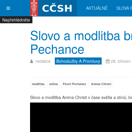
AKTUÁLNĚ
SLOVA 
Nepřehlédněte
Nepřehlédněte
Nepřehlédněte
Nepřehlédněte
Slovo a modlitba b
Pechance
redakce
Bohoslužby A Promluvy
28. březen
modlitba
online
Pavel Pechanec
Anima Christi
Slovo a modlitba Anima Christi v čase světla a stínů, 