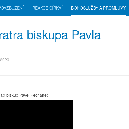
POVZBUZENÍ
REAKCE CÍRKVÍ
BOHOSLUŽBY A PROMLUVY
ratra biskupa Pavla
 2020
bratr biskup Pavel Pechanec