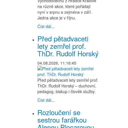
Východočechů z Hradce Králové
na různé akce, které pořádají
nyní v srpnu a zejména v září.
Jedna akce je v říjnu.
Číst dál...
Před pětadvaceti
lety zemřel prof.
ThDr. Rudolf Horský
04.08.2026, 11:16:45
Před pětadvaceti lety zemřel prof.
ThDr. Rudolf Horský – duchovní,
pedagog, biskup i člověk služby.
Číst dál...
Rozloučení se
sestrou farářkou
Alenou Plocarovou