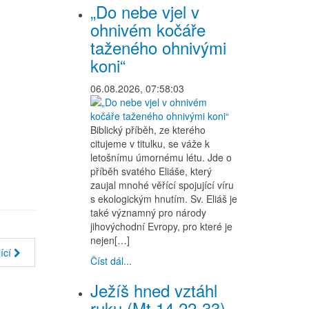
„Do nebe vjel v
ohnivém kočáře
taženého ohnivými
koni“
06.08.2026, 07:58:03
Biblický příběh, ze kterého
citujeme v titulku, se váže k
letošnímu úmornému létu. Jde o
příběh svatého Eliáše, který
zaujal mnohé věřící spojující víru
s ekologickým hnutím. Sv. Eliáš je
také významný pro národy
jihovýchodní Evropy, pro které je
nejen[…]
ící
Číst dál...
Ježíš hned vztáhl
ruku (Mt 14,22-33)