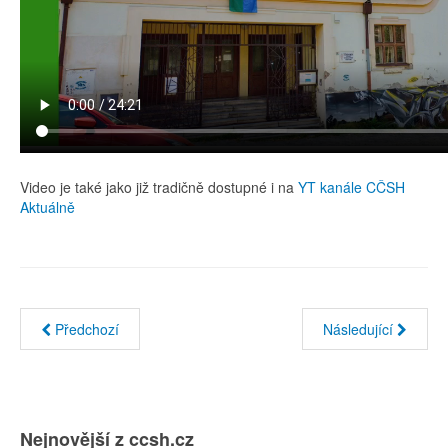
Video je také jako již tradičně dostupné i na
YT kanále CČSH
Aktuálně
Předchozí
Následující
Nejnovější z ccsh.cz