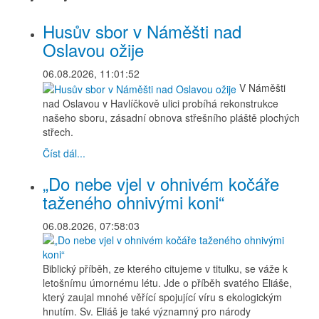
Husův sbor v Náměšti nad
Oslavou ožije
06.08.2026, 11:01:52
V Náměšti
nad Oslavou v Havlíčkově ulici probíhá rekonstrukce
našeho sboru, zásadní obnova střešního pláště plochých
střech.
Číst dál...
„Do nebe vjel v ohnivém kočáře
taženého ohnivými koni“
06.08.2026, 07:58:03
Biblický příběh, ze kterého citujeme v titulku, se váže k
letošnímu úmornému létu. Jde o příběh svatého Eliáše,
který zaujal mnohé věřící spojující víru s ekologickým
hnutím. Sv. Eliáš je také významný pro národy