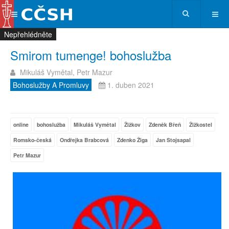
Nepřehlédněte
Nepřehlédněte
Nepřehlédněte
Nepřehlédněte
Smirom tumenge! bohoslužba
Mikuláš Vymětal, Petr Mazur
Bohoslužby A Promluvy
1. duben 2021
online
bohoslužba
Mikuláš Vymětal
Žižkov
Zdeněk Břeň
Žižkostel
Romsko-česká
Ondřejka Brabcová
Zdenko Žiga
Jan Stojsapal
Petr Mazur