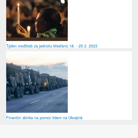
Týden modliteb za jednotu křesťanů 18. - 25.3. 2023
Finanční sbírka na pomoc lidem na Ukrajině