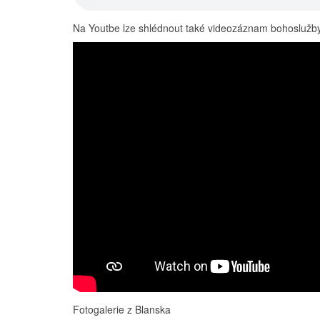
Na Youtbe lze shlédnout také videozáznam bohoslužb
Fotogalerie z Blanska