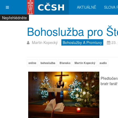
AKTUÁLNĚ
SLOVA 
Nepřehlédněte
Nepřehlédněte
Nepřehlédněte
Nepřehlédněte
Bohoslužba pro Št
Martin Kopecký
Bohoslužby A Promluvy
23.
online
bohoslužba
Blansko
Martin Kopecký
audio
Předtočen
bratr fará