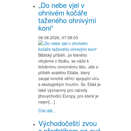
„Do nebe vjel v
ohnivém kočáře
taženého ohnivými
koni“
06.08.2026, 07:58:03
Biblický příběh, ze kterého
citujeme v titulku, se váže k
letošnímu úmornému létu. Jde o
příběh svatého Eliáše, který
zaujal mnohé věřící spojující víru
s ekologickým hnutím. Sv. Eliáš je
také významný pro národy
jihovýchodní Evropy, pro které je
nejen[…]
Číst dál...
Východočeští zvou
s předstihem na své