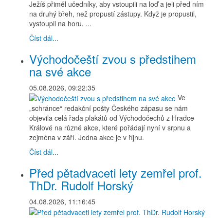
Ježíš přiměl učedníky, aby vstoupili na loď a jeli před ním
na druhý břeh, než propustí zástupy. Když je propustil,
vystoupil na horu, ...
Číst dál...
Východočeští zvou s předstihem
na své akce
05.08.2026, 09:22:35
Ve
„schránce“ redakční pošty Českého zápasu se nám
objevila celá řada plakátů od Východočechů z Hradce
Králové na různé akce, které pořádají nyní v srpnu a
zejména v září. Jedna akce je v říjnu.
Číst dál...
Před pětadvaceti lety zemřel prof.
ThDr. Rudolf Horský
04.08.2026, 11:16:45