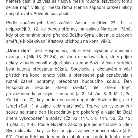
některé části a užívala se fialová mešní roucha. Navzdory tomu
se ale např. v liturgii města Říma (centra západní církve) nikdy
nespatřoval v Adventu čas postu.
Podle současných řádů začíná Advent nejdříve 27. 11. a
nejpozději 3. 12. Je dobou přípravy na oslavu Narození Páně,
kdy připomínáme první příchod Božího Syna k lidem, a zároveň
směřuje k očekávání Kristova příchodu na konci věků.
„
Onen den“
, den Hospodinův, jak o něm slyšíme v dnešním
evangeliu (Mk 13, 27-34), většinou označoval den, který přijde
někdy v budoucnosti a zjeví slávu a moc Boží. V čase proroků
byla taková představa běžná. Souvisela s očekáváním věcí
příštích na konci tohoto věku a přeneseně pak označovala i
různé časné pohromy, předobraz budoucího soudu. Den
Hospodinův nebude „dnem světla“, ale „dnem tmy“,
provázeném kosmickými změnami (Jl 3, 14, Am 8, 9, Mi 1, 2n,
Za 14, 1n. 7), kdy budou souzeni nepřátelé Božího lidu, ale i
Izrael (Sof 1) a zajde celý starý svět. Teprve po vykonaném
soudu se stane den Hospodinův pro pokořený a kající lid Boží
dnem vysvobození a spásy (Ez 33, 11n, 34, 11n, 36, Za 12,
1n,Mal 3, 2-4). Podle Nového zákona jde jednoznačně o „den
Syna člověka“, kdy se Kristus zjeví ve své konečné slávě (J 8,
56). Osoba Kristova je v centru tohoto dne, proto je tento „den“