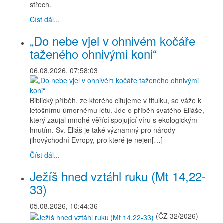
střech.
Číst dál...
„Do nebe vjel v ohnivém kočáře
taženého ohnivými koni“
06.08.2026, 07:58:03
Biblický příběh, ze kterého citujeme v titulku, se váže k
letošnímu úmornému létu. Jde o příběh svatého Eliáše,
který zaujal mnohé věřící spojující víru s ekologickým
hnutím. Sv. Eliáš je také významný pro národy
jihovýchodní Evropy, pro které je nejen[…]
Číst dál...
Ježíš hned vztáhl ruku (Mt 14,22-
33)
05.08.2026, 10:44:36
(ČZ 32/2026)