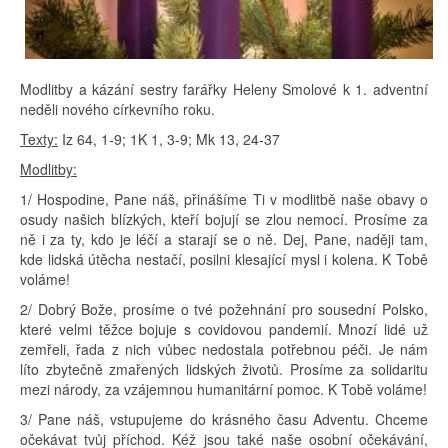
Modlitby a kázání sestry farářky Heleny Smolové k 1. adventní
neděli nového církevního roku.
Texty:
Iz 64, 1-9; 1K 1, 3-9; Mk 13, 24-37
Modlitby:
1/ Hospodine, Pane náš, přinášíme Ti v modlitbě naše obavy o
osudy našich blízkých, kteří bojují se zlou nemocí. Prosíme za
ně i za ty, kdo je léčí a starají se o ně. Dej, Pane, naději tam,
kde lidská útěcha nestačí, posilni klesající mysl i kolena. K Tobě
voláme!
2/ Dobrý Bože, prosíme o tvé požehnání pro sousední Polsko,
které velmi těžce bojuje s covidovou pandemií. Mnozí lidé už
zemřeli, řada z nich vůbec nedostala potřebnou péči. Je nám
líto zbytečně zmařených lidských životů. Prosíme za solidaritu
mezi národy, za vzájemnou humanitární pomoc. K Tobě voláme!
3/ Pane náš, vstupujeme do krásného času Adventu. Chceme
očekávat tvůj příchod. Kéž jsou také naše osobní očekávání,