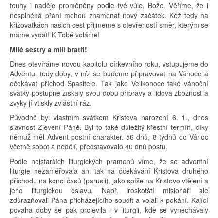
touhy i naděje proměněny podle tvé vůle, Bože. Věříme, že i
nesplněná přání mohou znamenat nový začátek. Kéž tedy na
křižovatkách našich cest přijmeme s otevřeností směr, kterým se
máme vydat! K Tobě voláme!
Milé sestry a milí bratři!
Dnes otevíráme novou kapitolu církevního roku, vstupujeme do
Adventu, tedy doby, v níž se budeme připravovat na Vánoce a
očekávat příchod Spasitele. Tak jako Velikonoce také vánoční
svátky postupně získaly svou dobu přípravy a lidová zbožnost a
zvyky jí vtiskly zvláštní ráz.
Původně byl vlastním svátkem Kristova narození 6. 1., dnes
slavnost Zjevení Páně. Byl to také důležitý křestní termín, díky
němuž měl Advent postní charakter. 56 dnů, 8 týdnů do Vánoc
včetně sobot a nedělí, představovalo 40 dnů postu.
Podle nejstarších liturgických pramenů víme, že se adventní
liturgie nezaměřovala ani tak na očekávání Kristova druhého
příchodu na konci časů (parusii), jako spíše na Kristovo vtělení a
jeho liturgickou oslavu. Např. iroskotští misionáři ale
zdůrazňovali Pána přicházejícího soudit a volali k pokání. Kající
povaha doby se pak projevila i v liturgii, kde se vynechávaly