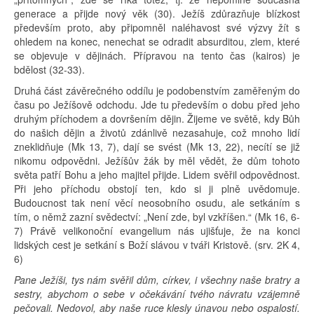
generace a přijde nový věk (30). Ježíš zdůrazňuje blízkost
především proto, aby připomněl naléhavost své výzvy žít s
ohledem na konec, nenechat se odradit absurditou, zlem, které
se objevuje v dějinách. Přípravou na tento čas (kairos) je
bdělost (32-33).
Druhá část závěrečného oddílu je podobenstvím zaměřeným do
času po Ježíšově odchodu. Jde tu především o dobu před jeho
druhým příchodem a dovršením dějin. Žijeme ve světě, kdy Bůh
do našich dějin a životů zdánlivě nezasahuje, což mnoho lidí
zneklidňuje (Mk 13, 7), dají se svést (Mk 13, 22), necítí se již
nikomu odpovědni. Ježíšův žák by měl vědět, že dům tohoto
světa patří Bohu a jeho majitel přijde. Lidem svěřil odpovědnost.
Při jeho příchodu obstojí ten, kdo si ji plně uvědomuje.
Budoucnost tak není věcí neosobního osudu, ale setkáním s
tím, o němž zazní svědectví: „Není zde, byl vzkříšen.“ (Mk 16, 6-
7) Právě velikonoční evangelium nás ujišťuje, že na konci
lidských cest je setkání s Boží slávou v tváři Kristově. (srv. 2K 4,
6)
Pane Ježíši, tys nám svěřil dům, církev, i všechny naše bratry a
sestry, abychom o sebe v očekávání tvého návratu vzájemně
pečovali. Nedovol, aby naše ruce klesly únavou nebo ospalostí.