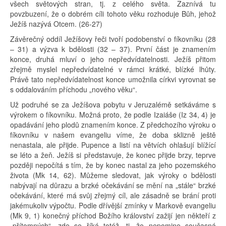
všech světových stran, tj. z celého světa. Zaznívá tu
povzbuzení, že o dobrém cíli tohoto věku rozhoduje Bůh, jehož
Ježíš nazývá Otcem. (26-27)
Závěrečný oddíl Ježíšovy řeči tvoří podobenství o fíkovníku (28
– 31) a výzva k bdělosti (32 – 37). První část je znamením
konce, druhá mluví o jeho nepředvídatelnosti. Ježíš přitom
zřejmě myslel nepředvídatelné v rámci krátké, blízké lhůty.
Právě tato nepředvídatelnost konce umožnila církvi vyrovnat se
s oddalováním příchodu „nového věku“.
Už podruhé se za Ježíšova pobytu v Jeruzalémě setkáváme s
výrokem o fíkovníku. Možná proto, že podle Izaiáše (Iz 34, 4) je
opadávání jeho plodů znamením konce. Z předchozího výroku o
fíkovníku v našem evangeliu víme, že doba sklizně ještě
nenastala, ale přijde. Pupence a listí na větvích ohlašují blížící
se léto a žeň. Ježíš si představuje, že konec přijde brzy, teprve
později nepočítá s tím, že by konec nastal za jeho pozemského
života (Mk 14, 62). Můžeme sledovat, jak výroky o bdělosti
nabývají na důrazu a brzké očekávání se mění na „stále“ brzké
očekávání, které má svůj zřejmý cíl, ale zásadně se brání proti
jakémukoliv výpočtu. Podle dřívější zmínky v Markově evangeliu
(Mk 9, 1) konečný příchod Božího království zažijí jen někteří z
„přítomných“, zde se říká totéž, tj. že nepomine současná