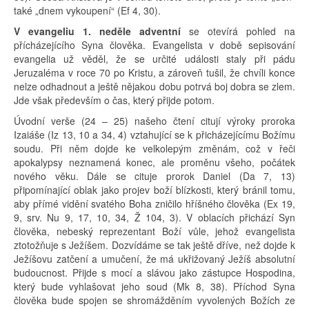
také „dnem vykoupení“ (Ef 4, 30).
V evangeliu 1. neděle adventní
se otevírá pohled na
přícházejícího Syna člověka. Evangelista v době sepisování
evangelia už věděl, že se určité události staly při pádu
Jeruzaléma v roce 70 po Kristu, a zároveň tušil, že chvíli konce
nelze odhadnout a ještě nějakou dobu potrvá boj dobra se zlem.
Jde však především o čas, který přijde potom.
Úvodní verše (24 – 25) našeho čtení citují výroky proroka
Izaiáše (Iz 13, 10 a 34, 4) vztahující se k přicházejícímu Božímu
soudu. Při něm dojde ke velkolepým změnám, což v řeči
apokalypsy neznamená konec, ale proměnu všeho, počátek
nového věku. Dále se cituje prorok Daniel (Da 7, 13)
připomínající oblak jako projev boží blízkosti, který bránil tomu,
aby přímé vidění svatého Boha zničilo hříšného člověka (Ex 19,
9, srv. Nu 9, 17, 10, 34, Ž 104, 3). V oblacích přichází Syn
člověka, nebeský reprezentant Boží vůle, jehož evangelista
ztotožňuje s Ježíšem. Dozvídáme se tak ještě dříve, než dojde k
Ježíšovu zatčení a umučení, že má ukřižovaný Ježíš absolutní
budoucnost. Přijde s mocí a slávou jako zástupce Hospodina,
který bude vyhlašovat jeho soud (Mk 8, 38). Příchod Syna
člověka bude spojen se shromážděním vyvolených Božích ze