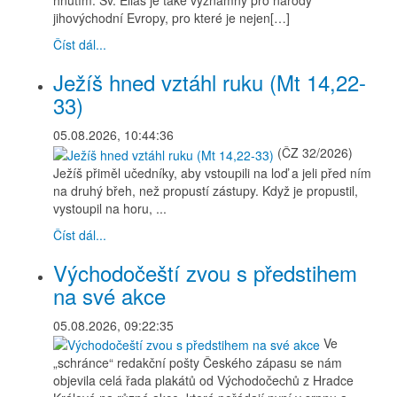
hnutím. Sv. Eliáš je také významný pro národy
jihovýchodní Evropy, pro které je nejen[…]
Číst dál...
Ježíš hned vztáhl ruku (Mt 14,22-
33)
05.08.2026, 10:44:36
(ČZ 32/2026)
Ježíš přiměl učedníky, aby vstoupili na loď a jeli před ním
na druhý břeh, než propustí zástupy. Když je propustil,
vystoupil na horu, ...
Číst dál...
Východočeští zvou s předstihem
na své akce
05.08.2026, 09:22:35
Ve
„schránce“ redakční pošty Českého zápasu se nám
objevila celá řada plakátů od Východočechů z Hradce