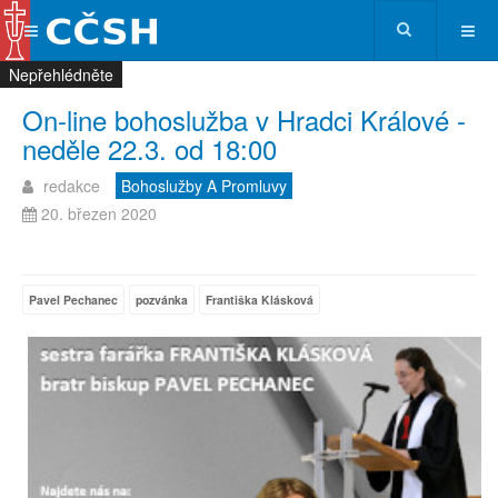
Nepřehlédněte
Nepřehlédněte
Nepřehlédněte
Nepřehlédněte
On-line bohoslužba v Hradci Králové -
neděle 22.3. od 18:00
redakce
Bohoslužby A Promluvy
20. březen 2020
Pavel Pechanec
pozvánka
Františka Klásková