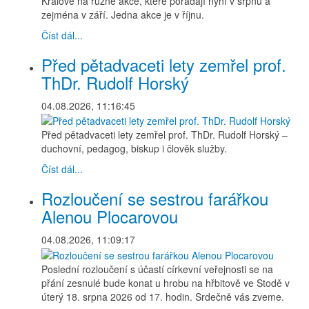
Králové na různé akce, které pořádají nyní v srpnu a
zejména v září. Jedna akce je v říjnu.
Číst dál...
Před pětadvaceti lety zemřel prof.
ThDr. Rudolf Horský
04.08.2026, 11:16:45
Před pětadvaceti lety zemřel prof. ThDr. Rudolf Horský –
duchovní, pedagog, biskup i člověk služby.
Číst dál...
Rozloučení se sestrou farářkou
Alenou Plocarovou
04.08.2026, 11:09:17
Poslední rozloučení s účastí církevní veřejnosti se na
přání zesnulé bude konat u hrobu na hřbitově ve Stodě v
úterý 18. srpna 2026 od 17. hodin. Srdečně vás zveme.