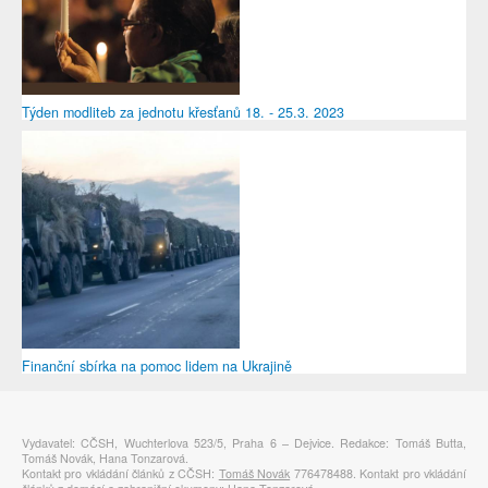
Týden modliteb za jednotu křesťanů 18. - 25.3. 2023
Finanční sbírka na pomoc lidem na Ukrajině
Vydavatel: CČSH, Wuchterlova 523/5, Praha 6 – Dejvice. Redakce: Tomáš Butta,
Tomáš Novák, Hana Tonzarová.
Kontakt pro vkládání článků z CČSH:
Tomáš Novák
776478488. Kontakt pro vkládání