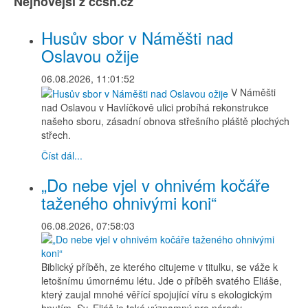
Nejnovější z ccsh.cz
Husův sbor v Náměšti nad
Oslavou ožije
06.08.2026, 11:01:52
V Náměšti
nad Oslavou v Havlíčkově ulici probíhá rekonstrukce
našeho sboru, zásadní obnova střešního pláště plochých
střech.
Číst dál...
„Do nebe vjel v ohnivém kočáře
taženého ohnivými koni“
06.08.2026, 07:58:03
Biblický příběh, ze kterého citujeme v titulku, se váže k
letošnímu úmornému létu. Jde o příběh svatého Eliáše,
který zaujal mnohé věřící spojující víru s ekologickým