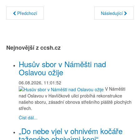
Předchozí
Následující
Nejnovější z ccsh.cz
Husův sbor v Náměšti nad
Oslavou ožije
06.08.2026, 11:01:52
V Náměšti
nad Oslavou v Havlíčkově ulici probíhá rekonstrukce
našeho sboru, zásadní obnova střešního pláště plochých
střech.
Číst dál...
„Do nebe vjel v ohnivém kočáře
taženého ohnivými koni“