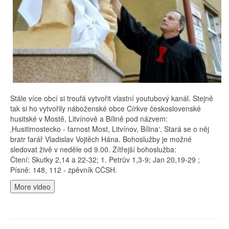
Stále více obcí si troufá vytvořit vlastní youtubový kanál. Stejně
tak si ho vytvořily náboženské obce Církve československé
husitské v Mostě, Litvínově a Bílině pod názvem:
‚Husitimostecko - farnost Most, Litvínov, Bílina‘. Stará se o něj
bratr farář Vladislav Vojtěch Hána. Bohoslužby je možné
sledovat živě v neděle od 9.00. Zítřejší bohoslužba:
Čtení: Skutky 2,14 a 22-32; 1. Petrův 1,3-9; Jan 20,19-29 ;
Písně: 148, 112 - zpěvník CČSH.
More video