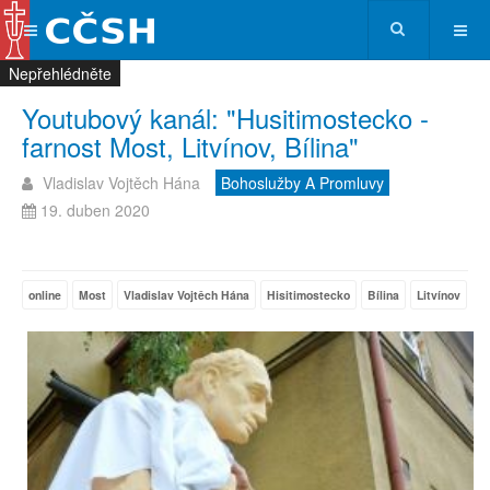
Nepřehlédněte
Nepřehlédněte
Nepřehlédněte
Nepřehlédněte
Youtubový kanál: "Husitimostecko -
farnost Most, Litvínov, Bílina"
Vladislav Vojtěch Hána
Bohoslužby A Promluvy
19. duben 2020
online
Most
Vladislav Vojtěch Hána
Hisitimostecko
Bílina
Litvínov