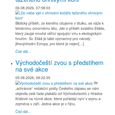
06.08.2026, 07:58:03
Biblický příběh, ze kterého citujeme v titulku, se váže k
letošnímu úmornému létu. Jde o příběh svatého Eliáše,
který zaujal mnohé věřící spojující víru s ekologickým
hnutím. Sv. Eliáš je také významný pro národy
jihovýchodní Evropy, pro které je nejen[…]
Číst dál...
Východočeští zvou s předstihem
na své akce
05.08.2026, 09:22:35
Ve
„schránce“ redakční pošty Českého zápasu se nám
objevila celá řada plakátů od Východočechů z Hradce
Králové na různé akce, které pořádají nyní v srpnu a
zejména v září. Jedna akce je v říjnu.
Číst dál...