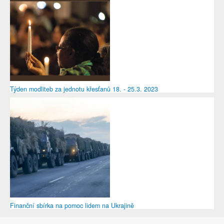
Týden modliteb za jednotu křesťanů 18. - 25.3. 2023
Finanční sbírka na pomoc lidem na Ukrajině