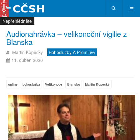
Nepřehlédněte
Nepřehlédněte
Nepřehlédněte
Nepřehlédněte
Audionahrávka – velikonoční vigilie z
Blanska
Martin Kopecký
Bohoslužby A Promluvy
11. duben 2020
online
bohoslužba
Velikonoce
Blansko
Martin Kopecký