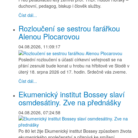
duchovní, pedagog, biskup i člověk služby.
Číst dál...
Rozloučení se sestrou farářkou
Alenou Plocarovou
04.08.2026, 11:09:17
Poslední rozloučení s účastí církevní veřejnosti se na
přání zesnulé bude konat u hrobu na hřbitově ve Stodě v
úterý 18. srpna 2026 od 17. hodin. Srdečně vás zveme.
Číst dál...
Ekumenický institut Bossey slaví
osmdesátiny. Zve na přednášky
04.08.2026, 07:24:58
Po 80 let žije Ekumenický institut Bossey způsobem života
ekumenického společenství a přispívá ke smíření,