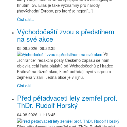
hnutím. Sv. Eliáš je také významný pro národy
jihovýchodní Evropy, pro které je nejen[…]
Číst dál...
Východočeští zvou s předstihem
na své akce
05.08.2026, 09:22:35
Ve
„schránce“ redakční pošty Českého zápasu se nám
objevila celá řada plakátů od Východočechů z Hradce
Králové na různé akce, které pořádají nyní v srpnu a
zejména v září. Jedna akce je v říjnu.
Číst dál...
Před pětadvaceti lety zemřel prof.
ThDr. Rudolf Horský
04.08.2026, 11:16:45
Před pětadvaceti lety zemřel prof. ThDr. Rudolf Horský –