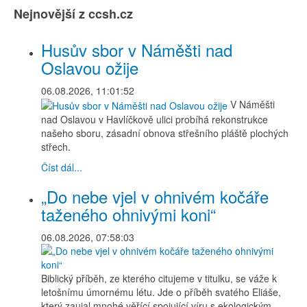
Nejnovější z ccsh.cz
Husův sbor v Náměšti nad
Oslavou ožije
06.08.2026, 11:01:52
V Náměšti
nad Oslavou v Havlíčkově ulici probíhá rekonstrukce
našeho sboru, zásadní obnova střešního pláště plochých
střech.
Číst dál...
„Do nebe vjel v ohnivém kočáře
taženého ohnivými koni“
06.08.2026, 07:58:03
Biblický příběh, ze kterého citujeme v titulku, se váže k
letošnímu úmornému létu. Jde o příběh svatého Eliáše,
který zaujal mnohé věřící spojující víru s ekologickým