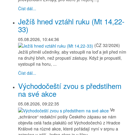
Číst dál...
Ježíš hned vztáhl ruku (Mt 14,22-
33)
05.08.2026, 10:44:36
(ČZ 32/2026)
Ježíš přiměl učedníky, aby vstoupili na loď a jeli před ním
na druhý břeh, než propustí zástupy. Když je propustil,
vystoupil na horu, ...
Číst dál...
Východočeští zvou s předstihem
na své akce
05.08.2026, 09:22:35
Ve
„schránce“ redakční pošty Českého zápasu se nám
objevila celá řada plakátů od Východočechů z Hradce
Králové na různé akce, které pořádají nyní v srpnu a
zejména v září. Jedna akce je v říjnu.