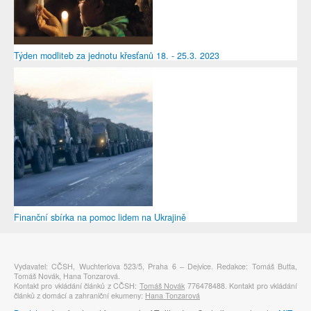
Týden modliteb za jednotu křesťanů 18. - 25.3. 2023
Finanční sbírka na pomoc lidem na Ukrajině
Vydavatel: CČSH, Wuchterlova 523/5, Praha 6 – Dejvice. Redakce: Tomáš Butta,
Tomáš Novák, Hana Tonzarová.
Kontakt pro vkládání článků z CČSH:
Tomáš Novák
776478488. Kontakt pro vkládání
článků z domácí a zahraniční ekumeny:
Hana Tonzarová