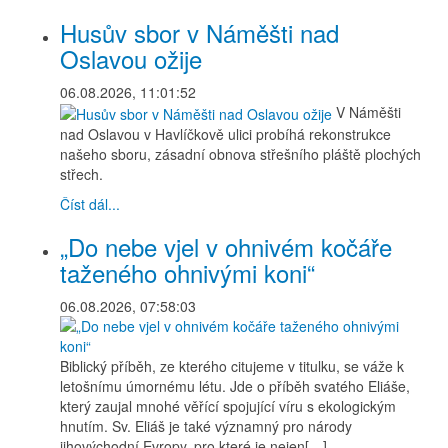
Husův sbor v Náměšti nad
Oslavou ožije
06.08.2026, 11:01:52
V Náměšti
nad Oslavou v Havlíčkově ulici probíhá rekonstrukce
našeho sboru, zásadní obnova střešního pláště plochých
střech.
Číst dál...
„Do nebe vjel v ohnivém kočáře
taženého ohnivými koni“
06.08.2026, 07:58:03
Biblický příběh, ze kterého citujeme v titulku, se váže k
letošnímu úmornému létu. Jde o příběh svatého Eliáše,
který zaujal mnohé věřící spojující víru s ekologickým
hnutím. Sv. Eliáš je také významný pro národy
jihovýchodní Evropy, pro které je nejen[…]