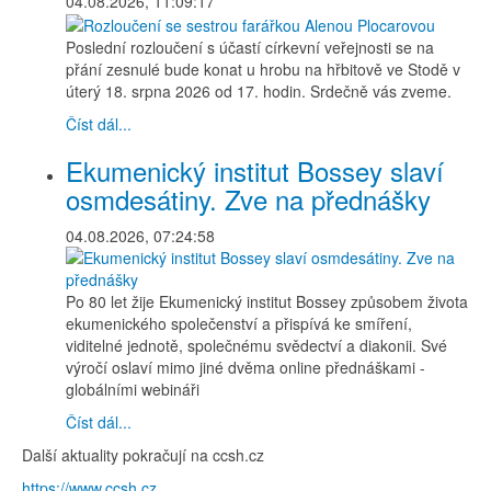
04.08.2026, 11:09:17
Poslední rozloučení s účastí církevní veřejnosti se na
přání zesnulé bude konat u hrobu na hřbitově ve Stodě v
úterý 18. srpna 2026 od 17. hodin. Srdečně vás zveme.
Číst dál...
Ekumenický institut Bossey slaví
osmdesátiny. Zve na přednášky
04.08.2026, 07:24:58
Po 80 let žije Ekumenický institut Bossey způsobem života
ekumenického společenství a přispívá ke smíření,
viditelné jednotě, společnému svědectví a diakonii. Své
výročí oslaví mimo jiné dvěma online přednáškami -
globálními webináři
Číst dál...
Další aktuality pokračují na ccsh.cz
https://www.ccsh.cz