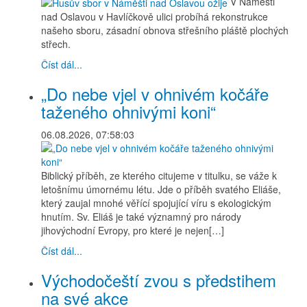
V Náměšti
nad Oslavou v Havlíčkově ulici probíhá rekonstrukce
našeho sboru, zásadní obnova střešního pláště plochých
střech.
Číst dál...
„Do nebe vjel v ohnivém kočáře
taženého ohnivými koni“
06.08.2026, 07:58:03
Biblický příběh, ze kterého citujeme v titulku, se váže k
letošnímu úmornému létu. Jde o příběh svatého Eliáše,
který zaujal mnohé věřící spojující víru s ekologickým
hnutím. Sv. Eliáš je také významný pro národy
jihovýchodní Evropy, pro které je nejen[…]
Číst dál...
Východočeští zvou s předstihem
na své akce