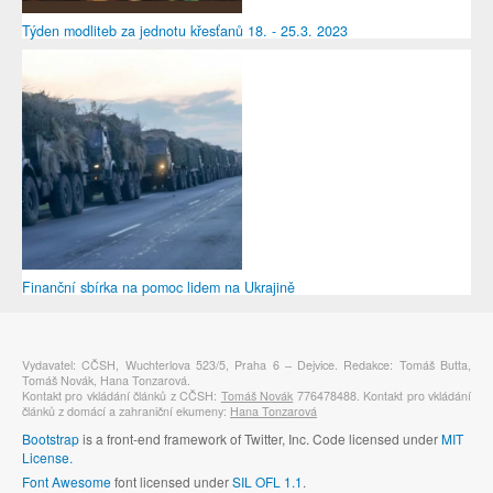
Týden modliteb za jednotu křesťanů 18. - 25.3. 2023
Finanční sbírka na pomoc lidem na Ukrajině
Vydavatel: CČSH, Wuchterlova 523/5, Praha 6 – Dejvice. Redakce: Tomáš Butta,
Tomáš Novák, Hana Tonzarová.
Kontakt pro vkládání článků z CČSH:
Tomáš Novák
776478488. Kontakt pro vkládání
článků z domácí a zahraniční ekumeny:
Hana Tonzarová
Bootstrap
is a front-end framework of Twitter, Inc. Code licensed under
MIT
License.
Font Awesome
font licensed under
SIL OFL 1.1
.