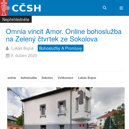
Nepřehlédněte
Nepřehlédněte
Nepřehlédněte
Nepřehlédněte
Omnia vincit Amor. Online bohoslužba
na Zelený čtvrtek ze Sokolova
Lukáš Bujna
Bohoslužby A Promluvy
9. duben 2020
online
bohoslužba
Sokolov
Velikonoce
Lukáš Bujna