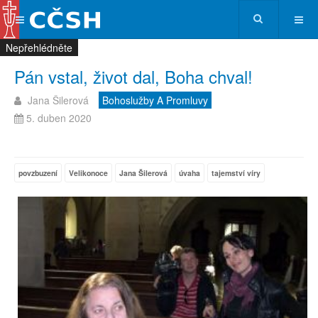
Nepřehlédněte
Nepřehlédněte
Nepřehlédněte
Nepřehlédněte
Pán vstal, život dal, Boha chval!
Jana Šilerová
Bohoslužby A Promluvy
5. duben 2020
povzbuzení
Velikonoce
Jana Šilerová
úvaha
tajemství víry