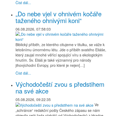
Číst dál...
„Do nebe vjel v ohnivém kočáře
taženého ohnivými koni“
06.08.2026, 07:58:03
Biblický příběh, ze kterého citujeme v titulku, se váže k
letošnímu úmornému létu. Jde o příběh svatého Eliáše,
který zaujal mnohé věřící spojující víru s ekologickým
hnutím. Sv. Eliáš je také významný pro národy
jihovýchodní Evropy, pro které je nejen[…]
Číst dál...
Východočeští zvou s předstihem
na své akce
05.08.2026, 09:22:35
Ve
„schránce“ redakční pošty Českého zápasu se nám
objevila celá řada plakátů od Východočechů z Hradce