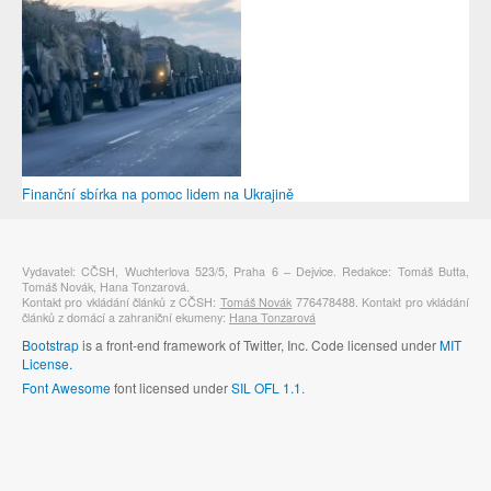
Finanční sbírka na pomoc lidem na Ukrajině
Vydavatel: CČSH, Wuchterlova 523/5, Praha 6 – Dejvice. Redakce: Tomáš Butta,
Tomáš Novák, Hana Tonzarová.
Kontakt pro vkládání článků z CČSH:
Tomáš Novák
776478488. Kontakt pro vkládání
článků z domácí a zahraniční ekumeny:
Hana Tonzarová
Bootstrap
is a front-end framework of Twitter, Inc. Code licensed under
MIT
License.
Font Awesome
font licensed under
SIL OFL 1.1
.