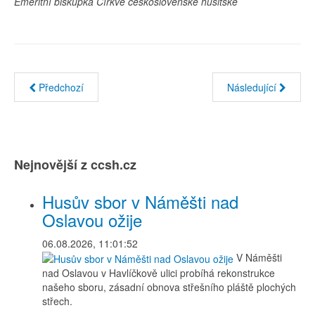
Emeritní biskupka Církve československé husitské
Předchozí
Následující
Nejnovější z ccsh.cz
Husův sbor v Náměšti nad
Oslavou ožije
06.08.2026, 11:01:52
V Náměšti
nad Oslavou v Havlíčkově ulici probíhá rekonstrukce
našeho sboru, zásadní obnova střešního pláště plochých
střech.