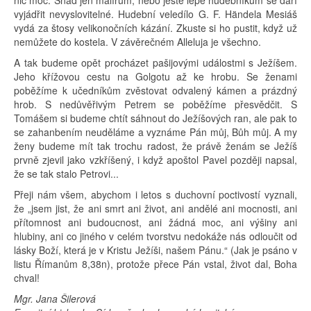
vyjádřit nevyslovitelné. Hudební veledílo G. F. Händela Mesiáš
vydá za štosy velikonočních kázání. Zkuste si ho pustit, když už
nemůžete do kostela. V závěrečném Alleluja je všechno.
A tak budeme opět procházet pašijovými událostmi s Ježíšem.
Jeho křížovou cestu na Golgotu až ke hrobu. Se ženami
poběžíme k učedníkům zvěstovat odvalený kámen a prázdný
hrob. S nedůvěřivým Petrem se poběžíme přesvědčit. S
Tomášem si budeme chtít sáhnout do Ježíšových ran, ale pak to
se zahanbením neuděláme a vyznáme Pán můj, Bůh můj. A my
ženy budeme mít tak trochu radost, že právě ženám se Ježíš
prvně zjevil jako vzkříšený, i když apoštol Pavel později napsal,
že se tak stalo Petrovi...
Přeji nám všem, abychom i letos s duchovní poctivostí vyznali,
že „jsem jist, že ani smrt ani život, ani andělé ani mocnosti, ani
přítomnost ani budoucnost, ani žádná moc, ani výšiny ani
hlubiny, ani co jiného v celém tvorstvu nedokáže nás odloučit od
lásky Boží, která je v Kristu Ježíši, našem Pánu.“ (Jak je psáno v
listu Římanům 8,38n), protože přece Pán vstal, život dal, Boha
chval!
Mgr. Jana Šilerová