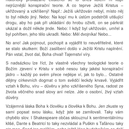
nejrůznější konspirační teorie. A co teprve Ježíš Kristus –
ukřižovaný a vzkříšený! Např.: Ježíš ukřižován nebyl, místo něj
to byl někdo jiný. Nebo: Na kopí mu k ústům podstrčili utišující
drogu, aby ho pak při ukládání do hrobu oživili, on se párkrát
ukázal a dožil někde jinde. Nebo: I když byl ukřižován, umřel a
byl pohřben, jeho tělo ukradli. Nebo: Měl dvojníka! Nebo...
No ano! Jak pojmout, pochopit a vyjádřit to neuvěřitelné, které
se stalo skutkem: Boží zaslíbení došlo v Ježíši Kristu naplnění.
Pán vstal, život dal, Boha chval! Tajemství víry.
S nadsázkou lze říct, že vlastně všechny teologické teorie o
Božím zjevení v Kristu v sobě nesou taky jakési konspirační
jádro – každý po svém přece nejlépe ví, jak to bylo... Ostatně
dějiny církevních dogmat o tom svědčí leckdy krvavě. Vyjádřit
vztah k Bohu, víru – důvěru v jeho vzkříšeného Syna, radost ze
života věčného snad slovy ani nelze. Jde o osobní, živý vztah
důvěry.
Vzájemná láska Boha k člověku a člověka k Bohu. Jen zkuste vy
sami popsat svou lásku, když jste se zamilovali. Taky vám
chybělo slov. I Shakespeare občas sklouznul k sentimentálnímu
klišé, Dante s Beatricí to taky nezvládal a Puškin s Taťánou taky
nic moc. Snad jen malířům, nebo ještě lépe hudebníkům se daří