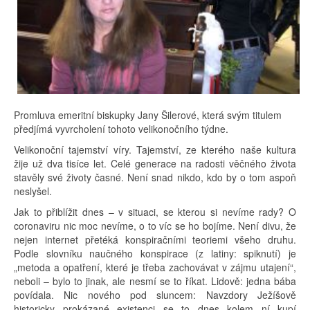
Promluva emeritní biskupky Jany Šilerové, která svým titulem
předjímá vyvrcholení tohoto velikonočního týdne.
Velikonoční tajemství víry. Tajemství, ze kterého naše kultura
žije už dva tisíce let. Celé generace na radosti věčného života
stavěly své životy časné. Není snad nikdo, kdo by o tom aspoň
neslyšel.
Jak to přiblížit dnes – v situaci, se kterou si nevíme rady? O
coronaviru nic moc nevíme, o to víc se ho bojíme. Není divu, že
nejen internet přetéká konspiračními teoriemi všeho druhu.
Podle slovníku naučného konspirace (z latiny: spiknutí) je
„metoda a opatření, které je třeba zachovávat v zájmu utajení“,
neboli – bylo to jinak, ale nesmí se to říkat. Lidově: jedna bába
povídala. Nic nového pod sluncem: Navzdory Ježíšově
historicky prokázané existenci se to dnes kolem ní kupí