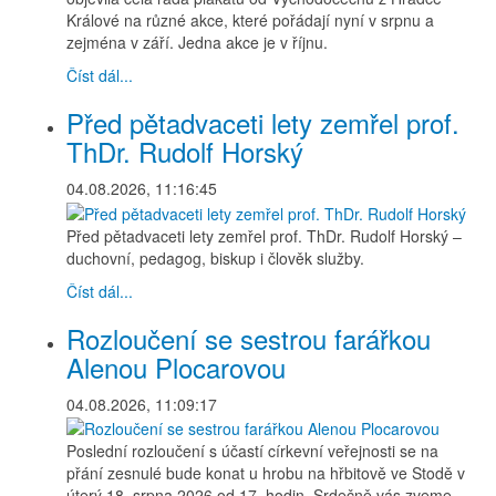
Králové na různé akce, které pořádají nyní v srpnu a
zejména v září. Jedna akce je v říjnu.
Číst dál...
Před pětadvaceti lety zemřel prof.
ThDr. Rudolf Horský
04.08.2026, 11:16:45
Před pětadvaceti lety zemřel prof. ThDr. Rudolf Horský –
duchovní, pedagog, biskup i člověk služby.
Číst dál...
Rozloučení se sestrou farářkou
Alenou Plocarovou
04.08.2026, 11:09:17
Poslední rozloučení s účastí církevní veřejnosti se na
přání zesnulé bude konat u hrobu na hřbitově ve Stodě v
úterý 18. srpna 2026 od 17. hodin. Srdečně vás zveme.