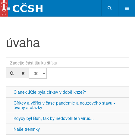
úvaha
Zadejte část titulku štítku
Po
Článek ‚Kde byla církev v době krize?‘
Církev a věřící v čase pandemie a nouzového stavu -
úvahy a otázky
Kdyby byl Bůh, tak by nedovolil ten virus...
Naše tréninky