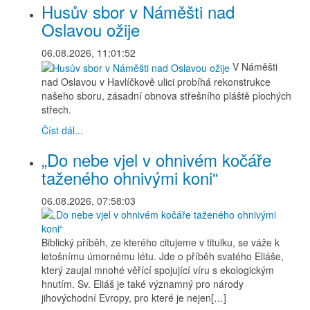
Husův sbor v Náměšti nad
Oslavou ožije
06.08.2026, 11:01:52
V Náměšti
nad Oslavou v Havlíčkově ulici probíhá rekonstrukce
našeho sboru, zásadní obnova střešního pláště plochých
střech.
Číst dál...
„Do nebe vjel v ohnivém kočáře
taženého ohnivými koni“
06.08.2026, 07:58:03
Biblický příběh, ze kterého citujeme v titulku, se váže k
letošnímu úmornému létu. Jde o příběh svatého Eliáše,
který zaujal mnohé věřící spojující víru s ekologickým
hnutím. Sv. Eliáš je také významný pro národy
jihovýchodní Evropy, pro které je nejen[…]