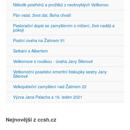
Několik postřehů a prožitků z neobvyklých Velikonoc
Pán vstal, život dal, Boha chval!
Pastorační dopis se zamyšlením o mlčení, živé naději a
pokoji
Postní úvaha na Žalmem 91
Setkání s Albertem
Velikonoce s rouškou - úvaha Jany Šilerové
Velikonoční poselství emeritní biskupky sestry Jany
Šilerové
Velkopáteční zamyšlení nad Žalmem 22
Výzva Jana Palacha a 16. leden 2021
Nejnovější z ccsh.cz