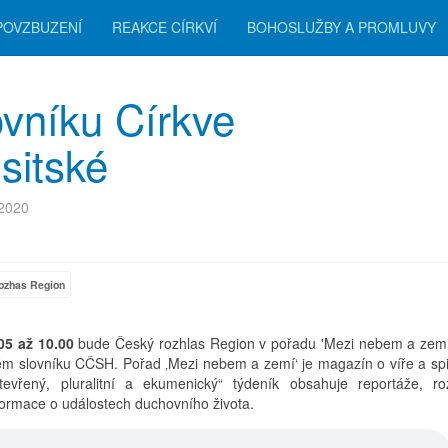
POVZBUZENÍ
REAKCE CÍRKVÍ
BOHOSLUŽBY A PROMLUVY
ovníku Církve
sitské
 2020
ozhas Region
.05 až 10.00
bude Český rozhlas Region v pořadu 'Mezi nebem a zemí'
ém slovníku CČSH. Pořad ‚Mezi nebem a zemí‘ je magazín o víře a spiri
evřený, pluralitní a ekumenický“ týdeník obsahuje reportáže, ro
formace o událostech duchovního života.