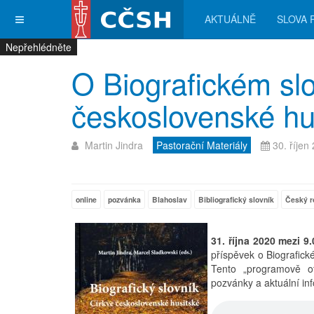
AKTUÁLNĚ
SLOVA 
Nepřehlédněte
Nepřehlédněte
Nepřehlédněte
Nepřehlédněte
O Biografickém sl
československé hu
Martin Jindra
Pastorační Materiály
30. říjen
online
pozvánka
Blahoslav
Bibliografický slovník
Český r
31. října 2020 mezi 9
příspěvek o Biografick
Tento „programově ot
pozvánky a aktuální in