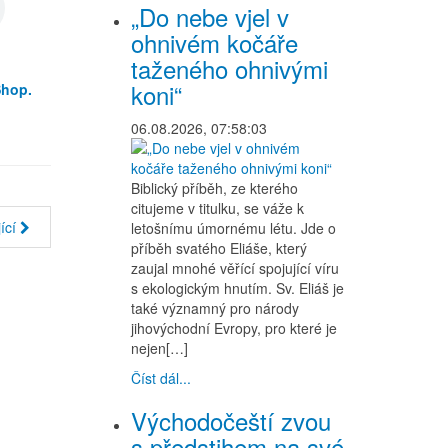
„Do nebe vjel v
ohnivém kočáře
taženého ohnivými
koni“
Shop.
06.08.2026, 07:58:03
Biblický příběh, ze kterého
citujeme v titulku, se váže k
ící
letošnímu úmornému létu. Jde o
příběh svatého Eliáše, který
zaujal mnohé věřící spojující víru
s ekologickým hnutím. Sv. Eliáš je
také významný pro národy
jihovýchodní Evropy, pro které je
nejen[…]
Číst dál...
Východočeští zvou
s předstihem na své