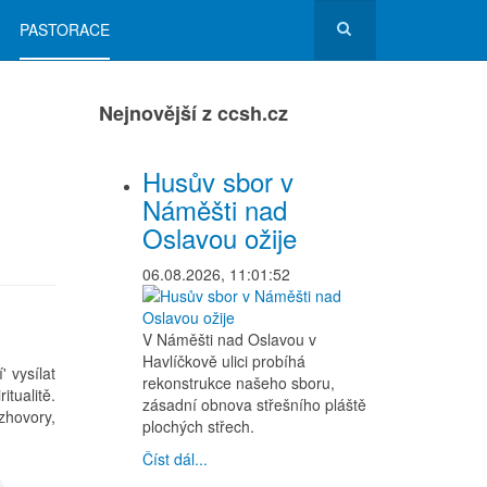
PASTORACE
Nejnovější z ccsh.cz
Husův sbor v
Náměšti nad
Oslavou ožije
06.08.2026, 11:01:52
V Náměšti nad Oslavou v
Havlíčkově ulici probíhá
 vysílat
rekonstrukce našeho sboru,
tualitě.
zásadní obnova střešního pláště
zhovory,
plochých střech.
Číst dál...