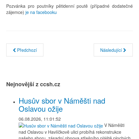
Pozvánka pro poutníky pětidenní poutě (případné dodatečné
zájemce)
je na facebooku
Předchozí
Následující
Nejnovější z ccsh.cz
Husův sbor v Náměšti nad
Oslavou ožije
06.08.2026, 11:01:52
V Náměšti
nad Oslavou v Havlíčkově ulici probíhá rekonstrukce
našeho sboru, zásadní obnova střešního pláště plochých