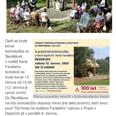
Opět se bude
konat
bohoslužba ve
Škodějově,
v rodišti Karla
Farského,
tentokrát se
bude konat 13.
června od 15.00
(12. června je
výročí úmrtí).
Pěknou pozvánku vytvořili v Královéhradecké diecézi
Do Škodějova
na tuto bohoslužbu doputují mimo jiné také poutníci, kteří svou
pouť "Od hrobu ke kolébce Farského" začnou v Praze v
Dejvicích již v pondělí 8. června.