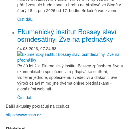
přání zesnulé bude konat u hrobu na hřbitově ve Stodě v
úterý 18. srpna 2026 od 17. hodin. Srdečně vás zveme.
Číst dál...
Ekumenický institut Bossey slaví
osmdesátiny. Zve na přednášky
04.08.2026, 07:24:58
Po 80 let žije Ekumenický institut Bossey způsobem života
ekumenického společenství a přispívá ke smíření,
viditelné jednotě, společnému svědectví a diakonii. Své
výročí oslaví mimo jiné dvěma online přednáškami -
globálními webináři
Číst dál...
Další aktuality pokračují na ccsh.cz
https://www.ccsh.cz
Přehled