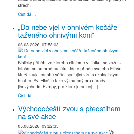
střech.
Číst dál...
„Do nebe vjel v ohnivém kočáře
taženého ohnivými koni“
06.08.2026, 07:58:03
Biblický příběh, ze kterého citujeme v titulku, se váže k
letošnímu úmornému létu. Jde o příběh svatého Eliáše,
který zaujal mnohé věřící spojující víru s ekologickým
hnutím. Sv. Eliáš je také významný pro národy
jihovýchodní Evropy, pro které je nejen[…]
Číst dál...
Východočeští zvou s předstihem
na své akce
05.08.2026, 09:22:35
Ve