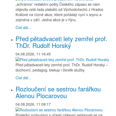
„schránce“ redakční pošty Českého zápasu se nám
objevila celá řada plakátů od Východočechů z Hradce
Králové na různé akce, které pořádají nyní v srpnu a
zejména v září. Jedna akce je v říjnu.
Číst dál...
Před pětadvaceti lety zemřel prof.
ThDr. Rudolf Horský
04.08.2026, 11:16:45
Před pětadvaceti lety zemřel prof. ThDr. Rudolf Horský –
duchovní, pedagog, biskup i člověk služby.
Číst dál...
Rozloučení se sestrou farářkou
Alenou Plocarovou
04.08.2026, 11:09:17
Poslední rozloučení s účastí církevní veřejnosti se na