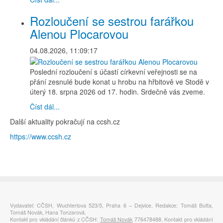
Rozloučení se sestrou farářkou
Alenou Plocarovou
04.08.2026, 11:09:17
Poslední rozloučení s účastí církevní veřejnosti se na
přání zesnulé bude konat u hrobu na hřbitově ve Stodě v
úterý 18. srpna 2026 od 17. hodin. Srdečně vás zveme.
Číst dál...
Další aktuality pokračují na ccsh.cz
https://www.ccsh.cz
Vydavatel: CČSH, Wuchterlova 523/5, Praha 6 – Dejvice. Redakce: Tomáš Butta,
Tomáš Novák, Hana Tonzarová.
Kontakt pro vkládání článků z CČSH:
Tomáš Novák
776478488. Kontakt pro vkládání