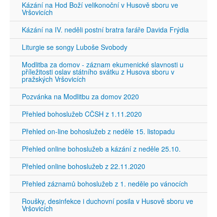
Kázání na Hod Boží velikonoční v Husově sboru ve
Vršovicích
Kázání na IV. neděli postní bratra faráře Davida Frýdla
Liturgie se songy Luboše Svobody
Modlitba za domov - záznam ekumenické slavnosti u
příležitosti oslav státního svátku z Husova sboru v
pražských Vršovicích
Pozvánka na Modlitbu za domov 2020
Přehled bohoslužeb CČSH z 1.11.2020
Přehled on-line bohoslužeb z neděle 15. listopadu
Přehled online bohoslužeb a kázání z neděle 25.10.
Přehled online bohoslužeb z 22.11.2020
Přehled záznamů bohoslužeb z 1. neděle po vánocích
Roušky, desinfekce i duchovní posila v Husově sboru ve
Vršovicích