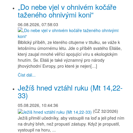
„Do nebe vjel v ohnivém kočáře
taženého ohnivými koni“
06.08.2026, 07:58:03
Biblický příběh, ze kterého citujeme v titulku, se váže k
letošnímu úmornému létu. Jde o příběh svatého Eliáše,
který zaujal mnohé věřící spojující víru s ekologickým
hnutím. Sv. Eliáš je také významný pro národy
jihovýchodní Evropy, pro které je nejen[…]
Číst dál...
Ježíš hned vztáhl ruku (Mt 14,22-
33)
05.08.2026, 10:44:36
(ČZ 32/2026)
Ježíš přiměl učedníky, aby vstoupili na loď a jeli před ním
na druhý břeh, než propustí zástupy. Když je propustil,
vystoupil na horu, ...