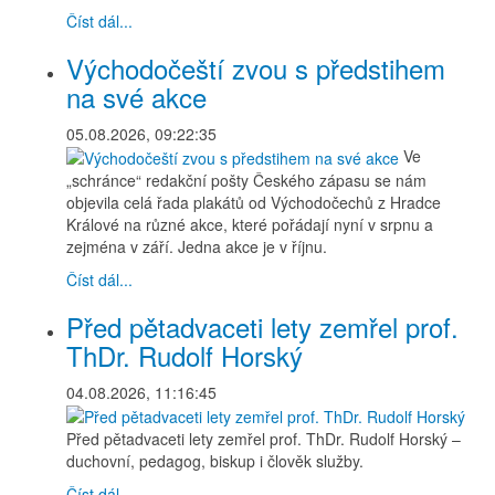
Číst dál...
Východočeští zvou s předstihem
na své akce
05.08.2026, 09:22:35
Ve
„schránce“ redakční pošty Českého zápasu se nám
objevila celá řada plakátů od Východočechů z Hradce
Králové na různé akce, které pořádají nyní v srpnu a
zejména v září. Jedna akce je v říjnu.
Číst dál...
Před pětadvaceti lety zemřel prof.
ThDr. Rudolf Horský
04.08.2026, 11:16:45
Před pětadvaceti lety zemřel prof. ThDr. Rudolf Horský –
duchovní, pedagog, biskup i člověk služby.
Číst dál...