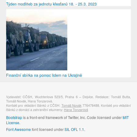
Týden modliteb za jednotu křesťanů 18. - 25.3. 2023
Finanční sbírka na pomoc lidem na Ukrajině
Vydavatel: CČSH, Wuchterlova 523/5, Praha 6 – Dejvice. Redakce: Tomáš Butta,
Tomáš Novák, Hana Tonzarová.
Kontakt pro vkládání článků z CČSH:
Tomáš Novák
776478488. Kontakt pro vkládání
článků z domácí a zahraniční ekumeny:
Hana Tonzarová
Bootstrap
is a front-end framework of Twitter, Inc. Code licensed under
MIT
License.
Font Awesome
font licensed under
SIL OFL 1.1
.