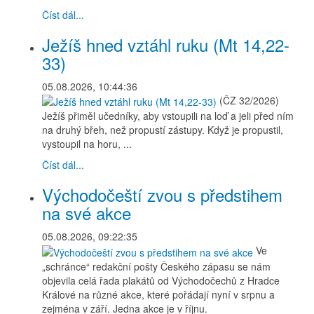
Číst dál...
Ježíš hned vztáhl ruku (Mt 14,22-
33)
05.08.2026, 10:44:36
(ČZ 32/2026)
Ježíš přiměl učedníky, aby vstoupili na loď a jeli před ním
na druhý břeh, než propustí zástupy. Když je propustil,
vystoupil na horu, ...
Číst dál...
Východočeští zvou s předstihem
na své akce
05.08.2026, 09:22:35
Ve
„schránce“ redakční pošty Českého zápasu se nám
objevila celá řada plakátů od Východočechů z Hradce
Králové na různé akce, které pořádají nyní v srpnu a
zejména v září. Jedna akce je v říjnu.