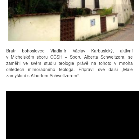
Bratr bohoslovec Vladimír Václav Karbusický, aktivní
v Michelském sboru CČSH – Sboru Alberta Schweitzera, se
zaměřil ve svém studiu teologie právě na tohoto v mnoha
ohledech mimořádného teologa. Připravil své další „Malé
zamyšlení s Albertem Schweitzerem“.