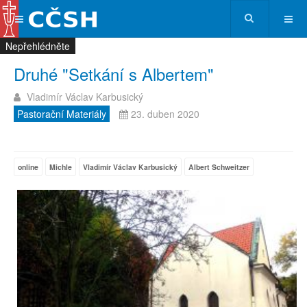
Nepřehlédněte
Nepřehlédněte
Nepřehlédněte
Nepřehlédněte
Druhé "Setkání s Albertem"
Vladimír Václav Karbusický
Pastorační Materiály
23. duben 2020
online
Michle
Vladimír Václav Karbusický
Albert Schweitzer