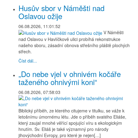
Husův sbor v Náměšti nad
Oslavou ožije
06.08.2026, 11:01:52
V Náměšti
nad Oslavou v Havlíčkově ulici probíhá rekonstrukce
našeho sboru, zásadní obnova střešního pláště plochých
střech.
Číst dál...
„Do nebe vjel v ohnivém kočáře
taženého ohnivými koni“
06.08.2026, 07:58:03
Biblický příběh, ze kterého citujeme v titulku, se váže k
letošnímu úmornému létu. Jde o příběh svatého Eliáše,
který zaujal mnohé věřící spojující víru s ekologickým
hnutím. Sv. Eliáš je také významný pro národy
jihovýchodní Evropy, pro které je nejen[…]