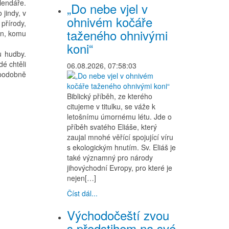
lendáře.
„Do nebe vjel v
jindy, v
ohnivém kočáře
 přírody,
taženého ohnivými
en, komu
koni“
u hudby.
dé chtěli
06.08.2026, 07:58:03
 podobně
Biblický příběh, ze kterého
citujeme v titulku, se váže k
letošnímu úmornému létu. Jde o
příběh svatého Eliáše, který
zaujal mnohé věřící spojující víru
s ekologickým hnutím. Sv. Eliáš je
také významný pro národy
jihovýchodní Evropy, pro které je
nejen[…]
Číst dál...
Východočeští zvou
s předstihem na své