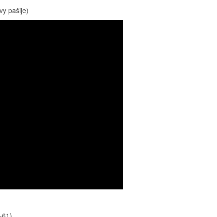
y pašije)
-61)