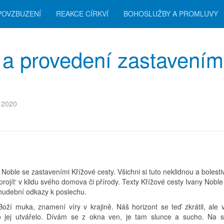
POVZBUZENÍ
REAKCE CÍRKVÍ
BOHOSLUŽBY A PROMLUVY
 a provedení zastavením
 2020
y Noble se zastaveními Křížové cesty. Všichni si tuto neklidnou a bolest
rojít‘ v klidu svého domova či přírody. Texty Křížové cesty Ivany Noble
hudební odkazy k poslechu.
Boží muka, znamení víry v krajině. Náš horizont se teď zkrátil, ale 
o jej utvářelo. Dívám se z okna ven, je tam slunce a sucho. Na 