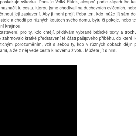
 poskakuje sýkorka. Dnes je Velký Pátek, alespoň podle západního ka
aznačit tu cestu, kterou jsme chodívali na duchovních cvičeních, nebo 
črtnout její zastavení. Aby ji mohl projít třeba ten, kdo může jít sám do
ostele a chodit po různých koutech svého domu, bytu či pokoje, nebo t
řní krajinou.
zastavení, pro ty, kdo chtějí, přidávám vybrané biblické texty a troch
zahrnovalo krátké představení té části pašijového příběhu, do které li
jí tichým porozuměním, vzít s sebou ty, kdo v různých dobách dějin
sami, a že z něj vede cesta k novému životu. Můžete jít s nimi.