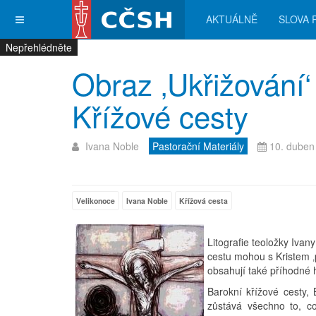
AKTUÁLNĚ
SLOVA 
Nepřehlédněte
Nepřehlédněte
Nepřehlédněte
Nepřehlédněte
Obraz ‚Ukřižování‘
Křížové cesty
Ivana Noble
Pastorační Materiály
10. duben
Velikonoce
Ivana Noble
Křížová cesta
Litografie teoložky Ivan
cestu mohou s Kristem ‚p
obsahují také příhodné 
Barokní křížové cesty, 
zůstává všechno to, c