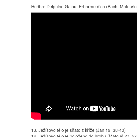
Hudba: Delphine Galou: Erbarme dich (Bach, Matoušov
13. Ježíšovo tělo je sňato z kříže (Jan 19, 38-40)
14. Ježíšovo tělo je položeno do hrobu (Matouš 27, 57