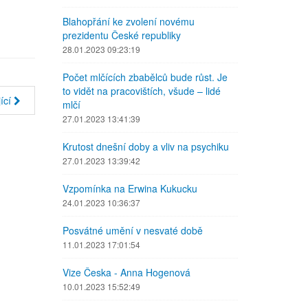
Blahopřání ke zvolení novému
prezidentu České republiky
28.01.2023 09:23:19
Počet mlčících zbabělců bude růst. Je
to vidět na pracovištích, všude – lidé
ící
mlčí
27.01.2023 13:41:39
Krutost dnešní doby a vliv na psychiku
27.01.2023 13:39:42
Vzpomínka na Erwina Kukucku
24.01.2023 10:36:37
Posvátné umění v nesvaté době
11.01.2023 17:01:54
Vize Česka - Anna Hogenová
10.01.2023 15:52:49