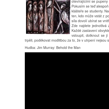
otevírajícími se pupeny
Pokusím se teď alespoň n
klášteře se studenty. Na
ten, kdo může vstát z p
síla dovolí ubírat se vnit
Zde najdete jednotlivá 
Každé zastavení obvykle 
vstoupit, dotknout se 
trpěli, poděkovat modlitbou za to, že v utrpení nejsou 
Hudba: Jim Murray: Behold the Man