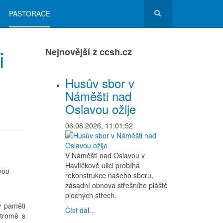
PASTORACE
i
Nejnovější z ccsh.cz
Husův sbor v
Náměšti nad
Oslavou ožije
06.08.2026, 11:01:52
V Náměšti nad Oslavou v
Havlíčkově ulici probíhá
ivou
rekonstrukce našeho sboru,
zásadní obnova střešního pláště
plochých střech.
v paměti
Číst dál...
stromě s