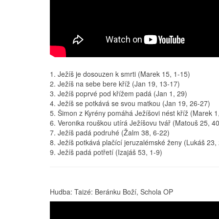
1. Ježíš je dosouzen k smrti (Marek 15, 1-15)
2. Ježíš na sebe bere kříž (Jan 19, 13-17)
3. Ježíš poprvé pod křížem padá (Jan 1, 29)
4. Ježíš se potkává se svou matkou (Jan 19, 26-27)
5. Šimon z Kyrény pomáhá Ježíšovi nést kříž (Marek 1
6. Veronika rouškou utírá Ježíšovu tvář (Matouš 25, 40
7. Ježíš padá podruhé (Žalm 38, 6-22)
8. Ježíš potkává plačící jeruzalémské ženy (Lukáš 23,
9. Ježíš padá potřetí (Izajáš 53, 1-9)
Hudba: Taizé: Beránku Boží, Schola OP