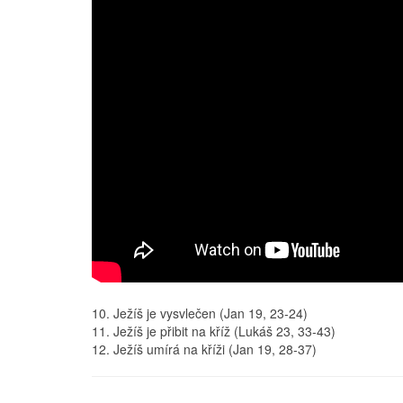
10. Ježíš je vysvlečen (Jan 19, 23-24)
11. Ježíš je přibit na kříž (Lukáš 23, 33-43)
12. Ježíš umírá na kříži (Jan 19, 28-37)