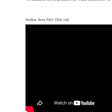
Hudba: Arvo Pärt: Otče náš