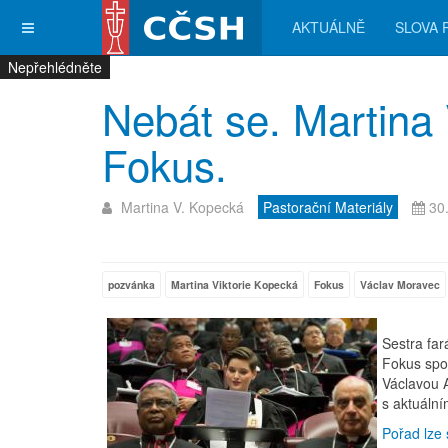
AKTUÁLNĚ
SLOVA 
Nepřehlédněte
Nepřehlédněte
Nepřehlédněte
Nepřehlédněte
Nebát se. Martina
Fokus.
Martina V. Kopecká
Pastorační Materiály
30
pozvánka
Martina Viktorie Kopecká
Fokus
Václav Moravec
Sestra far
Fokus spo
Václavou 
s aktuáln
Pořad lze 