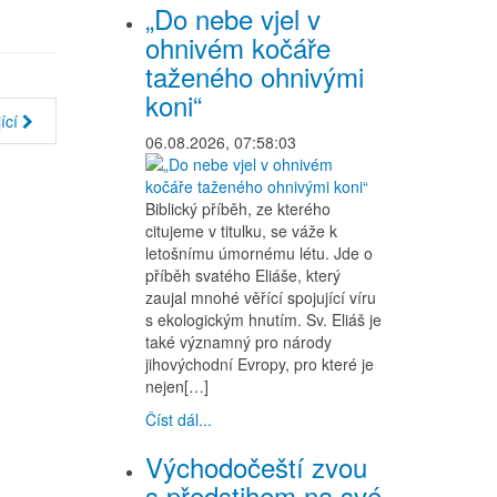
„Do nebe vjel v
ohnivém kočáře
taženého ohnivými
koni“
ící
06.08.2026, 07:58:03
Biblický příběh, ze kterého
citujeme v titulku, se váže k
letošnímu úmornému létu. Jde o
příběh svatého Eliáše, který
zaujal mnohé věřící spojující víru
s ekologickým hnutím. Sv. Eliáš je
také významný pro národy
jihovýchodní Evropy, pro které je
nejen[…]
Číst dál...
Východočeští zvou
s předstihem na své