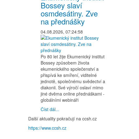
Bossey slaví
osmdesátiny. Zve
na přednášky
04.08.2026, 07:24:58
Po 80 let žije Ekumenický institut
Bossey způsobem života
ekumenického společenství a
přispívá ke smíření, viditelné
jednotě, společnému svědectví a
diakonii. Své výročí oslaví mimo
jiné dvěma online přednáškami -
globálními webináři
Číst dál...
Další aktuality pokračují na ccsh.cz
https://www.ccsh.cz