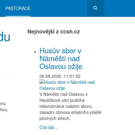
PASTORACE
du
Nejnovější z ccsh.cz
Husův sbor v
Náměšti nad
Oslavou ožije
06.08.2026, 11:01:52
V Náměšti nad Oslavou v
Havlíčkově ulici probíhá
ramu
rekonstrukce našeho sboru,
hou,
zásadní obnova střešního pláště
plochých střech.
Číst dál...