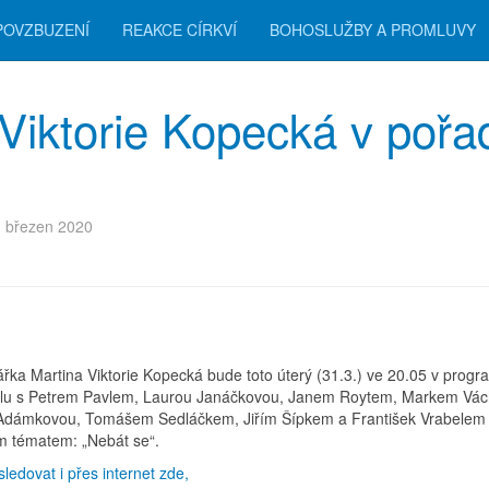
POVZBUZENÍ
REAKCE CÍRKVÍ
BOHOSLUŽBY A PROMLUVY
 Viktorie Kopecká v pořa
. březen 2020
ářka Martina Viktorie Kopecká bude toto úterý (31.3.) ve 20.05 v prog
lu s Petrem Pavlem, Laurou Janáčkovou, Janem Roytem, Markem Vác
Adámkovou, Tomášem Sedláčkem, Jiřím Šípkem a František Vrabelem
ím tématem: „Nebát se“.
sledovat i přes internet zde,