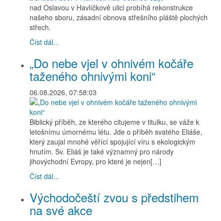
nad Oslavou v Havlíčkově ulici probíhá rekonstrukce
našeho sboru, zásadní obnova střešního pláště plochých
střech.
Číst dál...
„Do nebe vjel v ohnivém kočáře
taženého ohnivými koni“
06.08.2026, 07:58:03
Biblický příběh, ze kterého citujeme v titulku, se váže k
letošnímu úmornému létu. Jde o příběh svatého Eliáše,
který zaujal mnohé věřící spojující víru s ekologickým
hnutím. Sv. Eliáš je také významný pro národy
jihovýchodní Evropy, pro které je nejen[…]
Číst dál...
Východočeští zvou s předstihem
na své akce