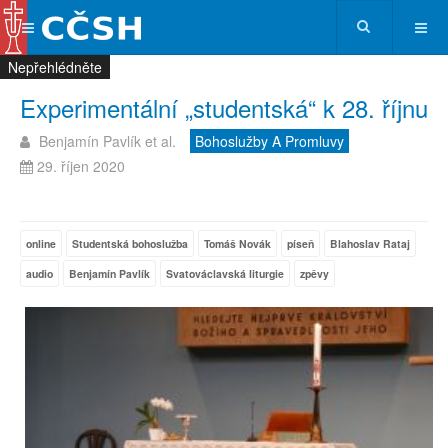
Nepřehlédněte
Nepřehlédněte
Nepřehlédněte
Nepřehlédněte
Experimentální „studentská“ k 28. říjnu
Benjamín Pavlík et al.
Bohoslužby A Promluvy
29. říjen 2020
online
Studentská bohoslužba
Tomáš Novák
píseň
Blahoslav Rataj
audio
Benjamín Pavlík
Svatováclavská liturgie
zpěvy