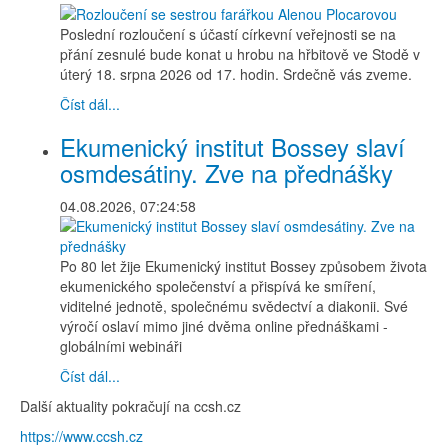
Poslední rozloučení s účastí církevní veřejnosti se na
přání zesnulé bude konat u hrobu na hřbitově ve Stodě v
úterý 18. srpna 2026 od 17. hodin. Srdečně vás zveme.
Číst dál...
Ekumenický institut Bossey slaví
osmdesátiny. Zve na přednášky
04.08.2026, 07:24:58
Po 80 let žije Ekumenický institut Bossey způsobem života
ekumenického společenství a přispívá ke smíření,
viditelné jednotě, společnému svědectví a diakonii. Své
výročí oslaví mimo jiné dvěma online přednáškami -
globálními webináři
Číst dál...
Další aktuality pokračují na ccsh.cz
https://www.ccsh.cz