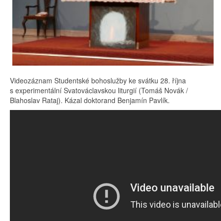
Videozáznam Studentské bohoslužby ke svátku 28. října
s experimentální Svatováclavskou liturgií (Tomáš Novák /
Blahoslav Rataj). Kázal doktorand Benjamín Pavlík.