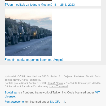
Týden modliteb za jednotu křesťanů 18. - 25.3. 2023
Finanční sbírka na pomoc lidem na Ukrajině
Vydavatel: CČSH, Wuchterlova 523/5, Praha 6 – Dejvice. Redakce: Tomáš Butta,
Tomáš Novák, Hana Tonzarová.
Kontakt pro vkládání článků z CČSH:
Tomáš Novák
776478488. Kontakt pro vkládání
článků z domácí a zahraniční ekumeny:
Hana Tonzarová
Bootstrap
is a front-end framework of Twitter, Inc. Code licensed under
MIT
License.
Font Awesome
font licensed under
SIL OFL 1.1
.