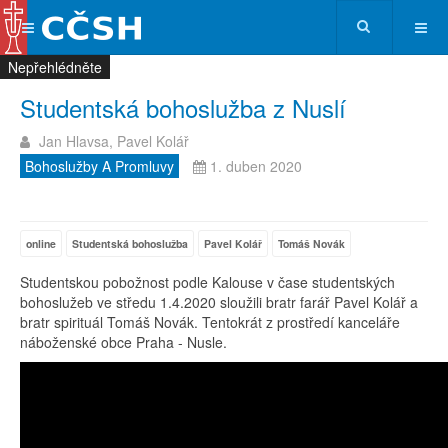
Nepřehlédněte
Nepřehlédněte
Nepřehlédněte
Nepřehlédněte
Studentská bohoslužba z Nuslí
Jan Hlavsa, Pavel Kolář
Bohoslužby A Promluvy
1. duben 2020
online
Studentská bohoslužba
Pavel Kolář
Tomáš Novák
Studentskou pobožnost podle Kalouse v čase studentských
bohoslužeb ve středu 1.4.2020 sloužili bratr farář Pavel Kolář a
bratr spirituál Tomáš Novák. Tentokrát z prostředí kanceláře
náboženské obce Praha - Nusle.