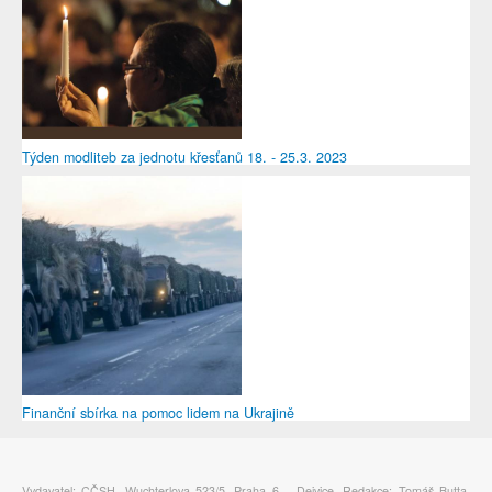
Týden modliteb za jednotu křesťanů 18. - 25.3. 2023
Finanční sbírka na pomoc lidem na Ukrajině
Vydavatel: CČSH, Wuchterlova 523/5, Praha 6 – Dejvice. Redakce: Tomáš Butta,