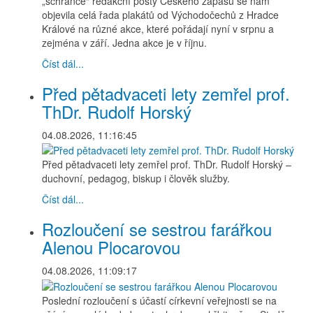
„schránce“ redakční pošty Českého zápasu se nám
objevila celá řada plakátů od Východočechů z Hradce
Králové na různé akce, které pořádají nyní v srpnu a
zejména v září. Jedna akce je v říjnu.
Číst dál...
Před pětadvaceti lety zemřel prof.
ThDr. Rudolf Horský
04.08.2026, 11:16:45
Před pětadvaceti lety zemřel prof. ThDr. Rudolf Horský –
duchovní, pedagog, biskup i člověk služby.
Číst dál...
Rozloučení se sestrou farářkou
Alenou Plocarovou
04.08.2026, 11:09:17
Poslední rozloučení s účastí církevní veřejnosti se na