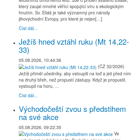
letošnímu úmornému létu. Jde o příběh svatého Eliáše,
který zaujal mnohé věřící spojující víru s ekologickým
hnutím. Sv. Eliáš je také významný pro národy
jihovýchodní Evropy, pro které je nejen[…]
Číst dál...
Ježíš hned vztáhl ruku (Mt 14,22-
33)
05.08.2026, 10:44:36
(ČZ 32/2026)
Ježíš přiměl učedníky, aby vstoupili na loď a jeli před ním
na druhý břeh, než propustí zástupy. Když je propustil,
vystoupil na horu, ...
Číst dál...
Východočeští zvou s předstihem
na své akce
05.08.2026, 09:22:35
Ve