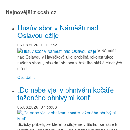
Nejnovější z ccsh.cz
Husův sbor v Náměšti nad
Oslavou ožije
06.08.2026, 11:01:52
V Náměšti
nad Oslavou v Havlíčkově ulici probíhá rekonstrukce
našeho sboru, zásadní obnova střešního pláště plochých
střech.
Číst dál...
„Do nebe vjel v ohnivém kočáře
taženého ohnivými koni“
06.08.2026, 07:58:03
Biblický příběh, ze kterého citujeme v titulku, se váže k