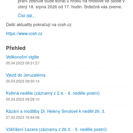
přání zesnulé bude konat u hrobu na hřbitově ve Stodě v
úterý 18. srpna 2026 od 17. hodin. Srdečně vás zveme.
Číst dál...
Další aktuality pokračují na ccsh.cz
https://www.ccsh.cz
Přehled
Velikonoční vigilie
05.04.2023 09:31:27
Vjezd do Jeruzaléma
05.04.2023 09:30:14
Květná neděle (záznamy z 2.4. - 6. neděle postní)
05.04.2023 09:28:10
Kázání a modlitby Dr. Heleny Smolové k neděli 26. 3.
27.03.2023 19:44:08
Vzkříšení Lazara (záznamy z 26.3. - 5. neděle postní)