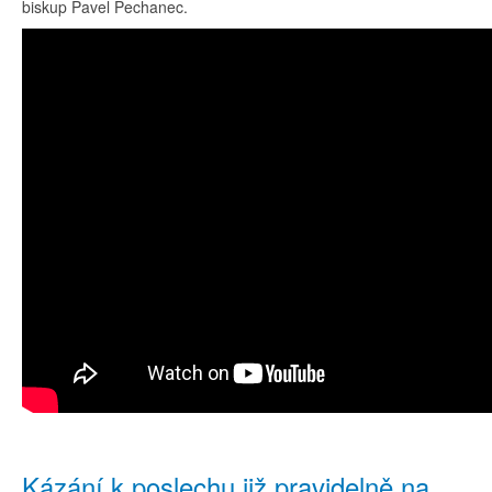
biskup Pavel Pechanec.
Kázání k poslechu již pravidelně na