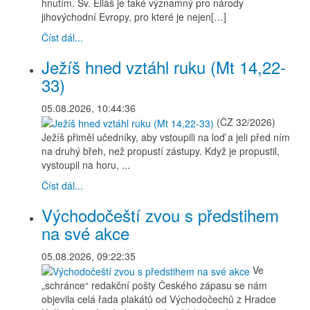
hnutím. Sv. Eliáš je také významný pro národy
jihovýchodní Evropy, pro které je nejen[…]
Číst dál...
Ježíš hned vztáhl ruku (Mt 14,22-
33)
05.08.2026, 10:44:36
(ČZ 32/2026)
Ježíš přiměl učedníky, aby vstoupili na loď a jeli před ním
na druhý břeh, než propustí zástupy. Když je propustil,
vystoupil na horu, ...
Číst dál...
Východočeští zvou s předstihem
na své akce
05.08.2026, 09:22:35
Ve
„schránce“ redakční pošty Českého zápasu se nám
objevila celá řada plakátů od Východočechů z Hradce