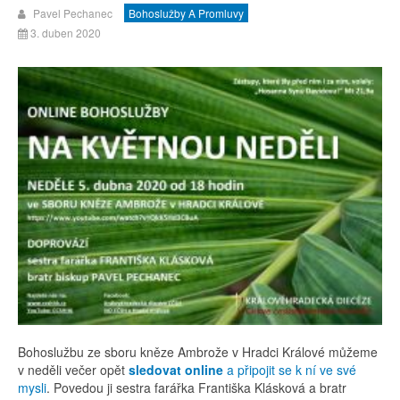
Pavel Pechanec
Bohoslužby A Promluvy
3. duben 2020
Bohoslužbu ze sboru kněze Ambrože v Hradci Králové můžeme
v neděli večer opět
sledovat online
a připojit se k ní ve své
mysli
. Povedou ji sestra farářka Františka Klásková a bratr