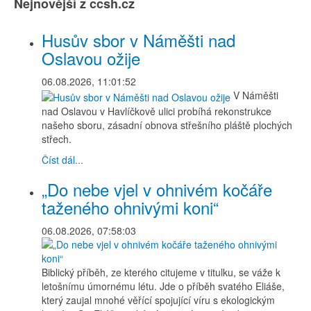
Nejnovější z ccsh.cz
Husův sbor v Náměšti nad
Oslavou ožije
06.08.2026, 11:01:52
V Náměšti
nad Oslavou v Havlíčkově ulici probíhá rekonstrukce
našeho sboru, zásadní obnova střešního pláště plochých
střech.
Číst dál...
„Do nebe vjel v ohnivém kočáře
taženého ohnivými koni“
06.08.2026, 07:58:03
Biblický příběh, ze kterého citujeme v titulku, se váže k
letošnímu úmornému létu. Jde o příběh svatého Eliáše,
který zaujal mnohé věřící spojující víru s ekologickým