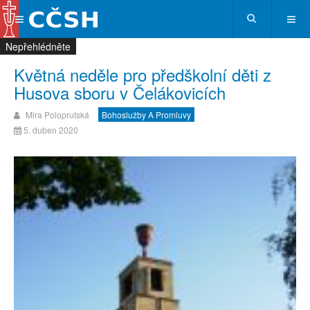
Nepřehlédněte
Nepřehlédněte
Nepřehlédněte
Nepřehlédněte
Květná neděle pro předškolní děti z
Husova sboru v Čelákovicích
Mira Poloprutská
Bohoslužby A Promluvy
5. duben 2020