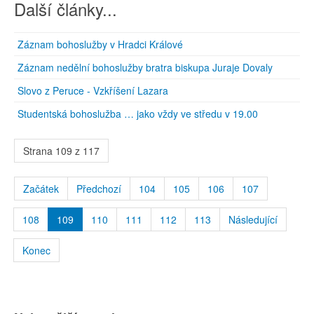
Další články...
Záznam bohoslužby v Hradci Králové
Záznam nedělní bohoslužby bratra biskupa Juraje Dovaly
Slovo z Peruce - Vzkříšení Lazara
Studentská bohoslužba … jako vždy ve středu v 19.00
Strana 109 z 117
Začátek
Předchozí
104
105
106
107
108
109
110
111
112
113
Následující
Konec