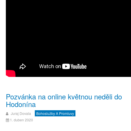
Pozvánka na online květnou neděli do
Hodonína
Juraj Dovala
Bohoslužby A Promluvy
1. duben 2020