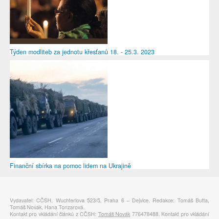
Týden modliteb za jednotu křesťanů 18. - 25.3. 2023
Finanční sbírka na pomoc lidem na Ukrajině
Vydavatel: CČSH, Wuchterlova 523/5, Praha 6 – Dejvice. Redakce: Tomáš Butta,
Tomáš Novák, Hana Tonzarová.
Kontakt pro vkládání článků z CČSH:
Tomáš Novák
776478488. Kontakt pro vkládání