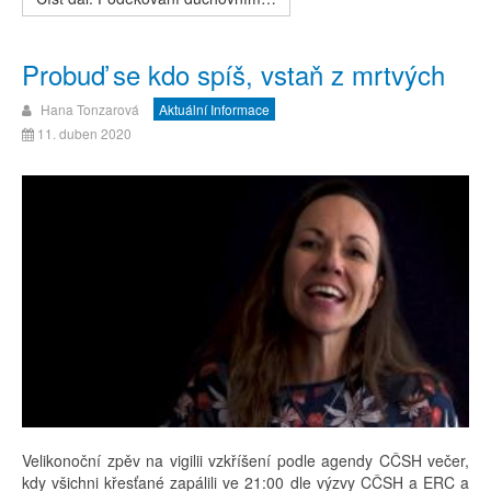
Probuď se kdo spíš, vstaň z mrtvých
Hana Tonzarová
Aktuální Informace
11. duben 2020
Velikonoční zpěv na vigilii vzkříšení podle agendy CČSH večer,
kdy všichni křesťané zapálili ve 21:00 dle výzvy CČSH a ERC a