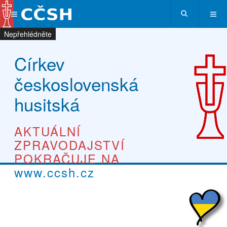
Nepřehlédněte
Nepřehlédněte
Nepřehlédněte
Nepřehlédněte
Církev
československá
husitská
AKTUÁLNÍ
ZPRAVODAJSTVÍ
POKRAČUJE NA
www.ccsh.cz