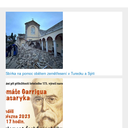
Sbírka na pomoc obětem zemětřesení v Turecku a Sýrii