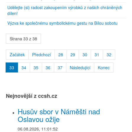
Udělejte (si) radost zakoupením výrobků z našich chráněných
dílen!
Výzva ke společnému symbolickému gestu na Bílou sobotu
Strana 33 z 38
Začátek
Předchozí
28
29
30
31
32
33
34
35
36
37
Následující
Konec
Nejnovější z ccsh.cz
Husův sbor v Náměšti nad
Oslavou ožije
06.08.2026, 11:01:52