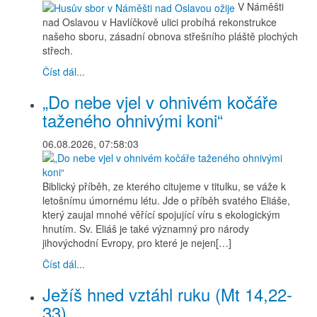
V Náměšti
nad Oslavou v Havlíčkově ulici probíhá rekonstrukce
našeho sboru, zásadní obnova střešního pláště plochých
střech.
Číst dál...
„Do nebe vjel v ohnivém kočáře
taženého ohnivými koni“
06.08.2026, 07:58:03
Biblický příběh, ze kterého citujeme v titulku, se váže k
letošnímu úmornému létu. Jde o příběh svatého Eliáše,
který zaujal mnohé věřící spojující víru s ekologickým
hnutím. Sv. Eliáš je také významný pro národy
jihovýchodní Evropy, pro které je nejen[…]
Číst dál...
Ježíš hned vztáhl ruku (Mt 14,22-
33)