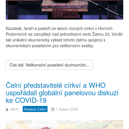
Kazatelé, faráři a pastoři ze sborů různých církví v Horních
Počernicích se zamýšlejí nad jednotlivými verši Žalmu 23. Vznikl
tak unikátní ekumenický výklad tohoto žalmu spojený s
ekumenickým poselstvím pro velikonoční svátky.
Číst dál: Velikonoční poselství duchovních...
Čelní představitelé církví a WHO
uspořádali globální panelovou diskuzi
ke COVID-19
WCC
Reakce Církví
7. duben 2020