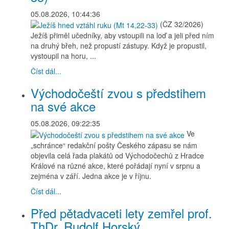
05.08.2026, 10:44:36
(ČZ 32/2026)
Ježíš přiměl učedníky, aby vstoupili na loď a jeli před ním
na druhý břeh, než propustí zástupy. Když je propustil,
vystoupil na horu, ...
Číst dál...
Východočeští zvou s předstihem
na své akce
05.08.2026, 09:22:35
Ve
„schránce“ redakční pošty Českého zápasu se nám
objevila celá řada plakátů od Východočechů z Hradce
Králové na různé akce, které pořádají nyní v srpnu a
zejména v září. Jedna akce je v říjnu.
Číst dál...
Před pětadvaceti lety zemřel prof.
ThDr. Rudolf Horský