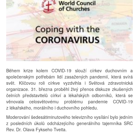
Během krize kolem COVID-19 slouží církev duchovním a
společenským potřebám lidí zasažených pandemií, která svírá
svět. Klíčovou roli církve vyzdvihla i Světová zdravotnická
organizace. 31. března proběhl živý přenos diskuze zkušených
čelních představitelů církví a lékařských odborníků, která se
věnovala celosvětovému problému pandemie COVID-19
z lékařského, morálního i duchovního pohledu.
Moderování šedesátiminutového televizního vysílání bylo jedním
z posledních úkolů odcházejícího generálního tajemníka SRC
Rev. Dr. Olava Fykseho Tveita.