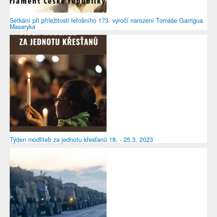
Setkání při příležitosti letošního 173. výročí narození Tomáše Garrigua
Masaryka
Týden modliteb za jednotu křesťanů 18. - 25.3. 2023