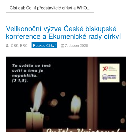
Číst dál: Čelní představitelé církví a WHO...
Velikonoční výzva České biskupské
konference a Ekumenické rady církví
ČBK, ERC
Reakce Církví
7. duben 2020