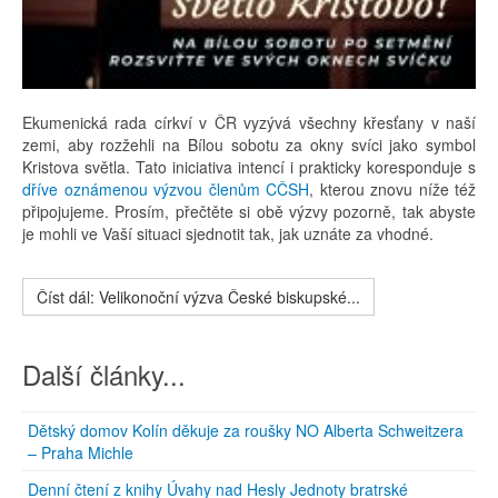
Ekumenická rada církví v ČR vyzývá všechny křesťany v naší
zemi, aby rozžehli na Bílou sobotu za okny svíci jako symbol
Kristova světla. Tato iniciativa intencí i prakticky koresponduje s
dříve oznámenou výzvou členům CČSH
, kterou znovu níže též
připojujeme. Prosím, přečtěte si obě výzvy pozorně, tak abyste
je mohli ve Vaší situaci sjednotit tak, jak uznáte za vhodné.
Číst dál: Velikonoční výzva České biskupské...
Další články...
Dětský domov Kolín děkuje za roušky NO Alberta Schweitzera
– Praha Michle
Denní čtení z knihy Úvahy nad Hesly Jednoty bratrské