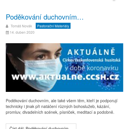
Poděkování duchovním…
Tomáš Novák
Pastorační Materiály
14. duben 2020
Poděkování duchovním, ale také všem těm, kteří je podporují
technicky i jinak při natáčení různých bohoslužeb, kázání,
promluv, divadelních scének, písniček, meditací a podobně.
Číst dál: Poděkování duchovním…