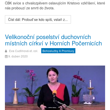
ČBK svíce s chvalozpěvem oslavujícím Kristovo vzkříšení, které
nás probouzí ze smrti do života.
Číst dál: Probuď se kdo spíš, vstaň z...
Velikonoční poselství duchovních
místních církví v Horních Počernicích
Eva Cudlínová et. col.
Bohoslužby A Promluvy
9. duben 2020