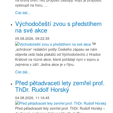
na druhý břeh, než propustí zástupy. Když je propustil,
vystoupil na horu, ...
Číst dál...
Východočeští zvou s předstihem
na své akce
05.08.2026, 09:22:35
Ve
„schránce“ redakční pošty Českého zápasu se nám
objevila celá řada plakátů od Východočechů z Hradce
Králové na různé akce, které pořádají nyní v srpnu a
zejména v září. Jedna akce je v říjnu.
Číst dál...
Před pětadvaceti lety zemřel prof.
ThDr. Rudolf Horský
04.08.2026, 11:16:45
Před pětadvaceti lety zemřel prof. ThDr. Rudolf Horský –