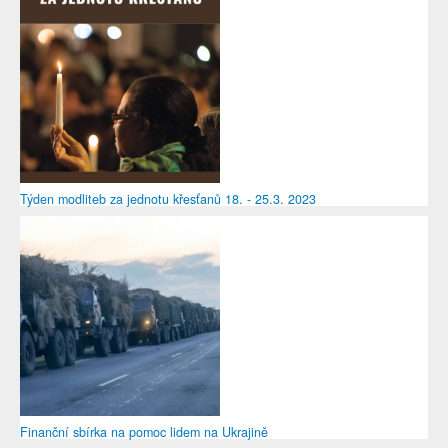
Týden modliteb za jednotu křesťanů 18. - 25.3. 2023
Finanční sbírka na pomoc lidem na Ukrajině