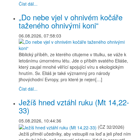
Číst dál...
„Do nebe vjel v ohnivém kočáře
taženého ohnivými koni“
06.08.2026, 07:58:03
Biblický příběh, ze kterého citujeme v titulku, se váže k
letošnímu úmornému létu. Jde o příběh svatého Eliáše,
který zaujal mnohé věřící spojující víru s ekologickým
hnutím. Sv. Eliáš je také významný pro národy
jihovýchodní Evropy, pro které je nejen[…]
Číst dál...
Ježíš hned vztáhl ruku (Mt 14,22-
33)
05.08.2026, 10:44:36
(ČZ 32/2026)
Ježíš přiměl učedníky, aby vstoupili na loď a jeli před ním