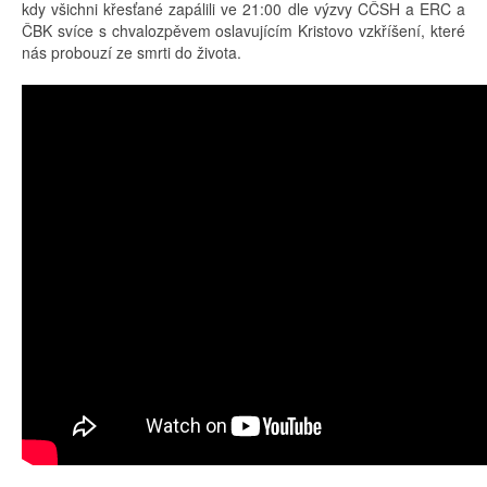
kdy všichni křesťané zapálili ve 21:00 dle výzvy CČSH a ERC a
ČBK svíce s chvalozpěvem oslavujícím Kristovo vzkříšení, které
nás probouzí ze smrti do života.