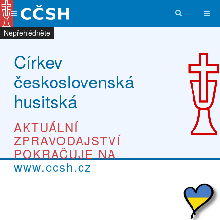
Nepřehlédněte
Nepřehlédněte
Nepřehlédněte
Nepřehlédněte
Církev
československá
husitská
AKTUÁLNÍ
ZPRAVODAJSTVÍ
POKRAČUJE NA
www.ccsh.cz