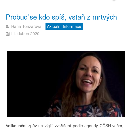
Probuď se kdo spíš, vstaň z mrtvých
Hana Tonzarová
Aktuální Informace
11. duben 2020
Velikonoční zpěv na vigilii vzkříšení podle agendy CČSH večer,