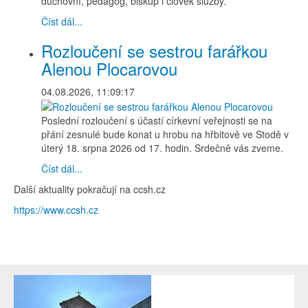
duchovní, pedagog, biskup i člověk služby.
Číst dál...
Rozloučení se sestrou farářkou
Alenou Plocarovou
04.08.2026, 11:09:17
Poslední rozloučení s účastí církevní veřejnosti se na
přání zesnulé bude konat u hrobu na hřbitově ve Stodě v
úterý 18. srpna 2026 od 17. hodin. Srdečně vás zveme.
Číst dál...
Další aktuality pokračují na ccsh.cz
https://www.ccsh.cz