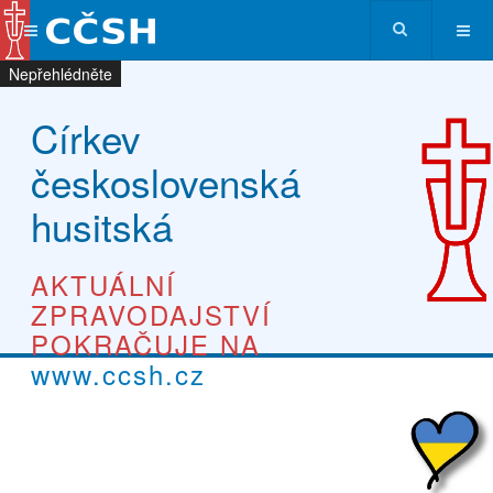
Nepřehlédněte
Nepřehlédněte
Nepřehlédněte
Nepřehlédněte
Církev
československá
husitská
AKTUÁLNÍ
ZPRAVODAJSTVÍ
POKRAČUJE NA
www.ccsh.cz