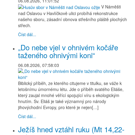
06.08.2026, 11:01:52
V Náměšti
nad Oslavou v Havlíčkově ulici probíhá rekonstrukce
našeho sboru, zásadní obnova střešního pláště plochých
střech.
Číst dál...
„Do nebe vjel v ohnivém kočáře
taženého ohnivými koni“
06.08.2026, 07:58:03
Biblický příběh, ze kterého citujeme v titulku, se váže k
letošnímu úmornému létu. Jde o příběh svatého Eliáše,
který zaujal mnohé věřící spojující víru s ekologickým
hnutím. Sv. Eliáš je také významný pro národy
jihovýchodní Evropy, pro které je nejen[…]
Číst dál...
Ježíš hned vztáhl ruku (Mt 14,22-