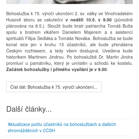
Bohoslužba k 75. výročí ukončení 2. sv. války ve Vinohradském
Husově sboru se uskuteční
v neděli 10.5. v 9.00
(původně
plánována na 8.5.). Sloužit bude bratr patriarcha Tomáš Butta
spolu s bratrem vikářem Danielem Majerem a s asistencí
spirituálů Filipa Sedláka a Tomáše Nováka. Bohoslužba se bude
konat sice jen v kruhu 15 účastníků, ale bude přenášena
Českým rozhlasem, a tedy všem dostupná. Uvedena bude
historikem Martinem Jindrou. Po bohoslužbě Dr. Martin Jindra
promluví u památníku, který je umístěn u schodů ke kostelu.
Začátek bohoslužby i přímého vysílání je v 9.00
.
Číst dál: Bohoslužba k 75. výročí ukončení...
Další články...
Aktualizace počtu účastníků na bohoslužbách a dalších
shromážděních v CČSH