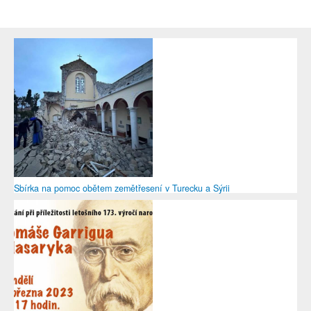
Sbírka na pomoc obětem zemětřesení v Turecku a Sýrii