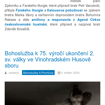
melodií písní
Zpěvníku a Farského liturgie, které připravil bratr Petr Vaculovič,
přibyla
Farského liturgie
a
Kalousova pobožnost
se zpěvem
bratra Marka Vávry a varhanním doprovodem bratra Bohumíra
Rabase a dále
antifony a responzoria z Agend Církve
československé husitské
, které připravil a nazpíval bratr
Zdeněk Kovalčík.
Bohoslužba k 75. výročí ukončení 2.
sv. války ve Vinohradském Husově
sboru
redakce
Bohoslužby A Promluvy
5. květen 2020