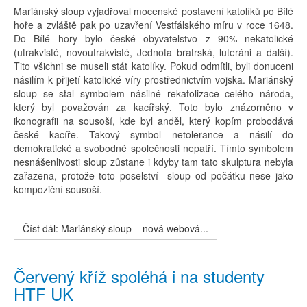
Mariánský sloup vyjadřoval mocenské postavení katolíků po Bílé
hoře a zvláště pak po uzavření Vestfálského míru v roce 1648.
Do Bílé hory bylo české obyvatelstvo z 90% nekatolické
(utrakvisté, novoutrakvisté, Jednota bratrská, luteráni a další).
Tito všichni se museli stát katolíky. Pokud odmítli, byli donuceni
násilím k přijetí katolické víry prostřednictvím vojska. Mariánský
sloup se stal symbolem násilné rekatolizace celého národa,
který byl považován za kacířský. Toto bylo znázorněno v
ikonografii na sousoší, kde byl anděl, který kopím probodává
české kacíře. Takový symbol netolerance a násilí do
demokratické a svobodné společnosti nepatří. Tímto symbolem
nesnášenlivosti sloup zůstane i kdyby tam tato skulptura nebyla
zařazena, protože toto poselství sloup od počátku nese jako
kompoziční sousoší.
Číst dál: Mariánský sloup – nová webová...
Červený kříž spoléhá i na studenty
HTF UK