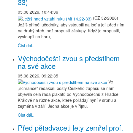
33)
05.08.2026, 10:44:36
(ČZ 32/2026)
Ježíš přiměl učedníky, aby vstoupili na loď a jeli před ním
na druhý břeh, než propustí zástupy. Když je propustil,
vystoupil na horu, ...
Číst dál...
Východočeští zvou s předstihem
na své akce
05.08.2026, 09:22:35
Ve
„schránce“ redakční pošty Českého zápasu se nám
objevila celá řada plakátů od Východočechů z Hradce
Králové na různé akce, které pořádají nyní v srpnu a
zejména v září. Jedna akce je v říjnu.
Číst dál...
Před pětadvaceti lety zemřel prof.