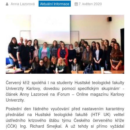
Anna Lazorová
Aktuální Informace
7. květen 2020
Červený kříž spoléhá i na studenty Husitské teologické fakulty
Univerzity Karlovy, dovedou pomoci specifickým skupinám‘ -
článek Anny Lazorové na iForum – Online magazínu Karlovy
Univerzity.
Poslední den řádného vyučování před nastavením karantény
přednášel na Husitské teologické fakultě (HTF UK) velitel
ústředního krizového štábu týmu Českého červeného kříže
(ČČK) Ing. Richard Smejkal. A už tehdy si přímo vyžádal