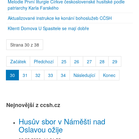
Melodie První liturgie Církve československé husitské podle
patriarchy Karla Farského
Aktualizované instrukce ke konání bohoslužeb CČSH
Klienti Domova U Spasitele se mají dobře
Strana 30 z 38
Začátek
Předchozí
25
26
27
28
29
30
31
32
33
34
Následující
Konec
Nejnovější z ccsh.cz
Husův sbor v Náměšti nad
Oslavou ožije