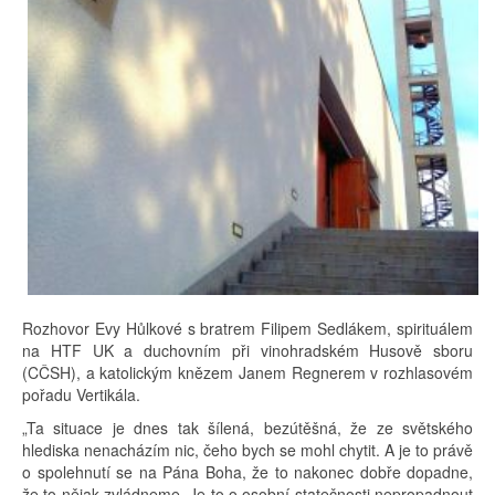
Rozhovor Evy Hůlkové s bratrem Filipem Sedlákem, spirituálem
na HTF UK a duchovním při vinohradském Husově sboru
(CČSH), a katolickým knězem Janem Regnerem v rozhlasovém
pořadu Vertikála.
„Ta situace je dnes tak šílená, bezútěšná, že ze světského
hlediska nenacházím nic, čeho bych se mohl chytit. A je to právě
o spolehnutí se na Pána Boha, že to nakonec dobře dopadne,
že to nějak zvládneme. Je to o osobní statečnosti nepropadnout