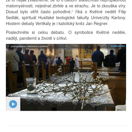
malomyslnosti, nejednat zbrkle a ve strachu. Je to zkouška víry.
Dosud bylo věřit často pohodlné,“ říká o Květné neděli Filip
Sedlák, spirituál Husitské teologické fakulty Univerzity Karlovy.
Hostem debaty Vertikály je i katolický kněz Jan Regner.
Poslechněte si celou debatu. O symbolice Květné neděle,
naději, pandemii a životě v církvi.