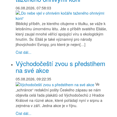
06.08.2026, 07:58:03
Biblický příběh, ze kterého citujeme v titulku, se váže k
letošnímu úmornému létu. Jde o příběh svatého Eliáše,
který zaujal mnohé věřící spojující víru s ekologickým
hnutím. Sv. Eliáš je také významný pro národy
jihovýchodní Evropy, pro které je nejen[…]
Číst dál...
Východočeští zvou s předstihem
na své akce
05.08.2026, 09:22:35
Ve
„schránce“ redakční pošty Českého zápasu se nám
objevila celá řada plakátů od Východočechů z Hradce
Králové na různé akce, které pořádají nyní v srpnu a
zejména v září. Jedna akce je v říjnu.
Číst dál...