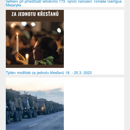
Setkání při příležitosti letošního 173. výročí narození Tomáše Garrigua
Masaryka
Týden modliteb za jednotu křesťanů 18. - 25.3. 2023