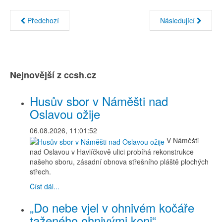
Předchozí
Následující
Nejnovější z ccsh.cz
Husův sbor v Náměšti nad
Oslavou ožije
06.08.2026, 11:01:52
V Náměšti
nad Oslavou v Havlíčkově ulici probíhá rekonstrukce
našeho sboru, zásadní obnova střešního pláště plochých
střech.
Číst dál...
„Do nebe vjel v ohnivém kočáře
taženého ohnivými koni“