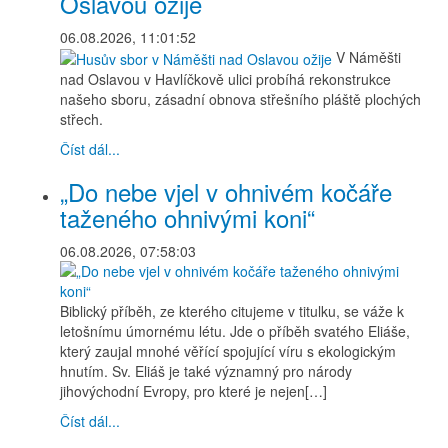
Oslavou ožije
06.08.2026, 11:01:52
V Náměšti
nad Oslavou v Havlíčkově ulici probíhá rekonstrukce
našeho sboru, zásadní obnova střešního pláště plochých
střech.
Číst dál...
„Do nebe vjel v ohnivém kočáře
taženého ohnivými koni“
06.08.2026, 07:58:03
Biblický příběh, ze kterého citujeme v titulku, se váže k
letošnímu úmornému létu. Jde o příběh svatého Eliáše,
který zaujal mnohé věřící spojující víru s ekologickým
hnutím. Sv. Eliáš je také významný pro národy
jihovýchodní Evropy, pro které je nejen[…]
Číst dál...