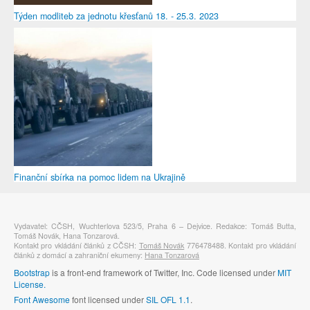
Týden modliteb za jednotu křesťanů 18. - 25.3. 2023
Finanční sbírka na pomoc lidem na Ukrajině
Vydavatel: CČSH, Wuchterlova 523/5, Praha 6 – Dejvice. Redakce: Tomáš Butta,
Tomáš Novák, Hana Tonzarová.
Kontakt pro vkládání článků z CČSH:
Tomáš Novák
776478488. Kontakt pro vkládání
článků z domácí a zahraniční ekumeny:
Hana Tonzarová
Bootstrap
is a front-end framework of Twitter, Inc. Code licensed under
MIT
License.
Font Awesome
font licensed under
SIL OFL 1.1
.