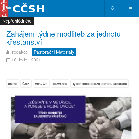
Nepřehlédněte
Nepřehlédněte
Nepřehlédněte
Nepřehlédněte
Zahájení týdne modliteb za jednotu
křesťanství
redakce
Pastorační Materiály
18. leden 2021
online
ČBK
ERC ČR
pozvánka
Týden modliteb za jednotu křesťanů