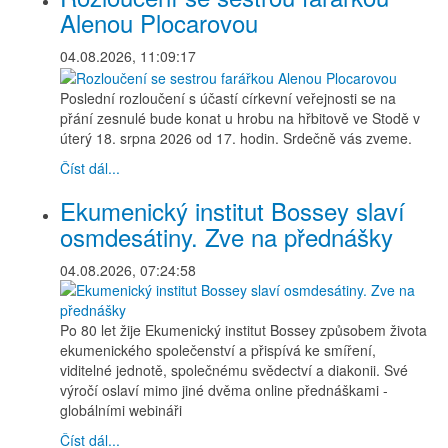
Alenou Plocarovou
04.08.2026, 11:09:17
Poslední rozloučení s účastí církevní veřejnosti se na
přání zesnulé bude konat u hrobu na hřbitově ve Stodě v
úterý 18. srpna 2026 od 17. hodin. Srdečně vás zveme.
Číst dál...
Ekumenický institut Bossey slaví
osmdesátiny. Zve na přednášky
04.08.2026, 07:24:58
Po 80 let žije Ekumenický institut Bossey způsobem života
ekumenického společenství a přispívá ke smíření,
viditelné jednotě, společnému svědectví a diakonii. Své
výročí oslaví mimo jiné dvěma online přednáškami -
globálními webináři
Číst dál...