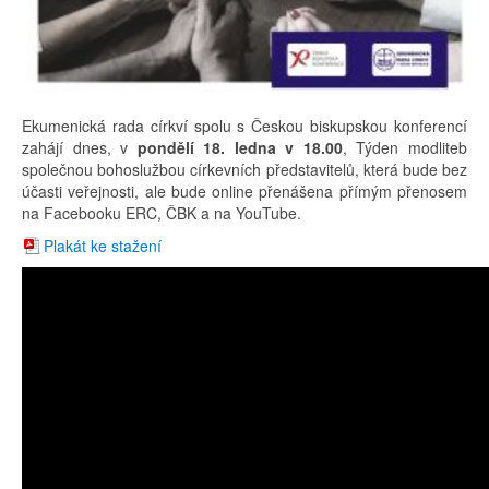
Ekumenická rada církví spolu s Českou biskupskou konferencí
zahájí dnes, v
pondělí 18. ledna v 18.00
, Týden modliteb
společnou bohoslužbou církevních představitelů, která bude bez
účasti veřejnosti, ale bude online přenášena přímým přenosem
na Facebooku ERC, ČBK a na YouTube.
Plakát ke stažení