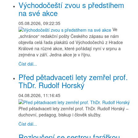
Východočeští zvou s předstihem
na své akce
05.08.2026, 09:22:35
Ve
„schránce“ redakční pošty Českého zápasu se nám
objevila celá řada plakátů od Východočechů z Hradce
Králové na různé akce, které pořádají nyní v srpnu a
zejména v září. Jedna akce je v říjnu.
Číst dál...
Před pětadvaceti lety zemřel prof.
ThDr. Rudolf Horský
04.08.2026, 11:16:45
Před pětadvaceti lety zemřel prof. ThDr. Rudolf Horský –
duchovní, pedagog, biskup i člověk služby.
Číst dál...
Rozloučení se sestrou farářkou