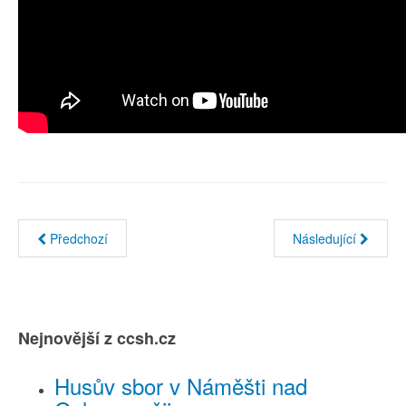
Předchozí
Následující
Nejnovější z ccsh.cz
Husův sbor v Náměšti nad