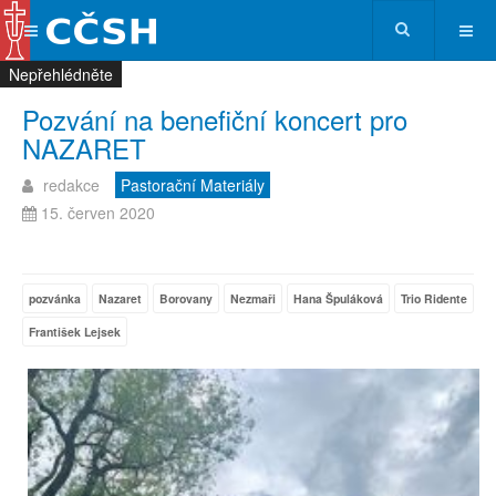
Nepřehlédněte
Nepřehlédněte
Nepřehlédněte
Nepřehlédněte
Pozvání na benefiční koncert pro
NAZARET
redakce
Pastorační Materiály
15. červen 2020
pozvánka
Nazaret
Borovany
Nezmaři
Hana Špuláková
Trio Ridente
František Lejsek