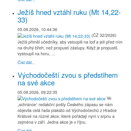
Ježíš hned vztáhl ruku (Mt 14,22-
33)
05.08.2026, 10:44:36
(ČZ 32/2026)
Ježíš přiměl učedníky, aby vstoupili na loď a jeli před ním
na druhý břeh, než propustí zástupy. Když je propustil,
vystoupil na horu, ...
Číst dál...
Východočeští zvou s předstihem
na své akce
05.08.2026, 09:22:35
Ve
„schránce“ redakční pošty Českého zápasu se nám
objevila celá řada plakátů od Východočechů z Hradce
Králové na různé akce, které pořádají nyní v srpnu a
zejména v září. Jedna akce je v říjnu.
Číst dál...