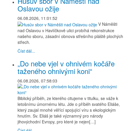
Husův sbor v Náměšti nad
Oslavou ožije
06.08.2026, 11:01:52
V Náměšti
nad Oslavou v Havlíčkově ulici probíhá rekonstrukce
našeho sboru, zásadní obnova střešního pláště plochých
střech.
Číst dál...
„Do nebe vjel v ohnivém kočáře
taženého ohnivými koni“
06.08.2026, 07:58:03
Biblický příběh, ze kterého citujeme v titulku, se váže k
letošnímu úmornému létu. Jde o příběh svatého Eliáše,
který zaujal mnohé věřící spojující víru s ekologickým
hnutím. Sv. Eliáš je také významný pro národy
jihovýchodní Evropy, pro které je nejen[…]
Číst dál...