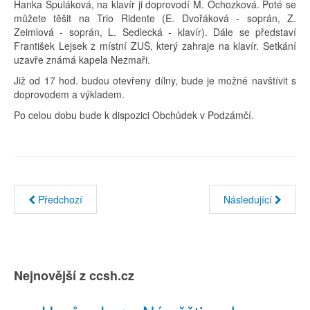
Hanka Špuláková, na klavír ji doprovodí M. Ochozková. Poté se
můžete těšit na Trio Ridente (E. Dvořáková - soprán, Z.
Zeimlová - soprán, L. Sedlecká - klavír). Dále se představí
František Lejsek z místní ZUŠ, který zahraje na klavír. Setkání
uzavře známá kapela Nezmaři.
Již od 17 hod. budou otevřeny dílny, bude je možné navštívit s
doprovodem a výkladem.
Po celou dobu bude k dispozici Obchůdek v Podzámčí.
Předchozí
Následující
Nejnovější z ccsh.cz