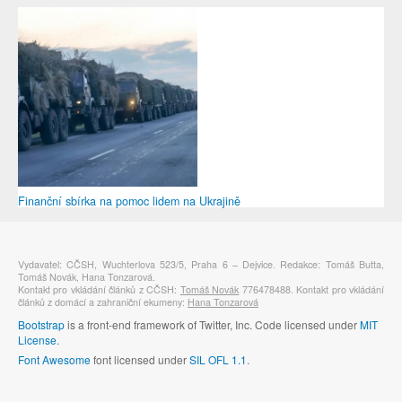
Finanční sbírka na pomoc lidem na Ukrajině
Vydavatel: CČSH, Wuchterlova 523/5, Praha 6 – Dejvice. Redakce: Tomáš Butta,
Tomáš Novák, Hana Tonzarová.
Kontakt pro vkládání článků z CČSH:
Tomáš Novák
776478488. Kontakt pro vkládání
článků z domácí a zahraniční ekumeny:
Hana Tonzarová
Bootstrap
is a front-end framework of Twitter, Inc. Code licensed under
MIT
License.
Font Awesome
font licensed under
SIL OFL 1.1
.