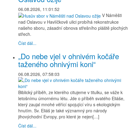
06.08.2026, 11:01:52
V Náměšti
nad Oslavou v Havlíčkově ulici probíhá rekonstrukce
našeho sboru, zásadní obnova střešního pláště plochých
střech.
Číst dál...
„Do nebe vjel v ohnivém kočáře
taženého ohnivými koni“
06.08.2026, 07:58:03
Biblický příběh, ze kterého citujeme v titulku, se váže k
letošnímu úmornému létu. Jde o příběh svatého Eliáše,
který zaujal mnohé věřící spojující víru s ekologickým
hnutím. Sv. Eliáš je také významný pro národy
jihovýchodní Evropy, pro které je nejen[…]
Číst dál...