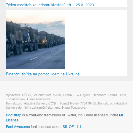
Týden modliteb za jednotu křesťanů 18. - 25.3. 2023
Finanční sbírka na pomoc lidem na Ukrajině
Vydavatel: CČSH, Wuchterlova 523/5, Praha 6 – Dejvice. Redakce: Tomáš Butta,
Tomáš Novák, Hana Tonzarová.
Kontakt pro vkládání článků z CČSH:
Tomáš Novák
776478488. Kontakt pro vkládání
článků z domácí a zahraniční ekumeny:
Hana Tonzarová
Bootstrap
is a front-end framework of Twitter, Inc. Code licensed under
MIT
License.
Font Awesome
font licensed under
SIL OFL 1.1
.