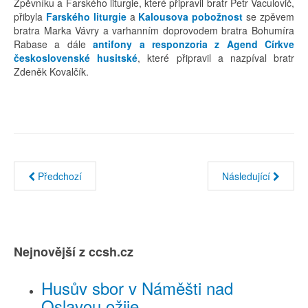
Zpěvníku a Farského liturgie, které připravil bratr Petr Vaculovič,
přibyla
Farského liturgie
a
Kalousova pobožnost
se zpěvem
bratra Marka Vávry a varhanním doprovodem bratra Bohumíra
Rabase a dále
antifony a responzoria z Agend Církve
československé husitské
, které připravil a nazpíval bratr
Zdeněk Kovalčík.
Předchozí
Následující
Nejnovější z ccsh.cz
Husův sbor v Náměšti nad
Oslavou ožije