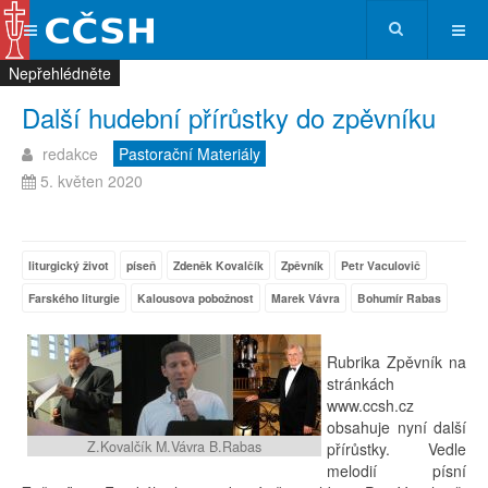
Nepřehlédněte
Nepřehlédněte
Nepřehlédněte
Nepřehlédněte
Další hudební přírůstky do zpěvníku
redakce
Pastorační Materiály
5. květen 2020
liturgický život
píseň
Zdeněk Kovalčík
Zpěvník
Petr Vaculovič
Farského liturgie
Kalousova pobožnost
Marek Vávra
Bohumír Rabas
Rubrika Zpěvník na
stránkách
www.ccsh.cz
obsahuje nyní další
Z.Kovalčík M.Vávra B.Rabas
přírůstky. Vedle
melodií písní