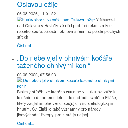
Oslavou ožije
06.08.2026, 11:01:52
V Náměšti
nad Oslavou v Havlíčkově ulici probíhá rekonstrukce
našeho sboru, zásadní obnova střešního pláště plochých
střech.
Číst dál...
„Do nebe vjel v ohnivém kočáře
taženého ohnivými koni“
06.08.2026, 07:58:03
Biblický příběh, ze kterého citujeme v titulku, se váže k
letošnímu úmornému létu. Jde o příběh svatého Eliáše,
který zaujal mnohé věřící spojující víru s ekologickým
hnutím. Sv. Eliáš je také významný pro národy
jihovýchodní Evropy, pro které je nejen[…]
Číst dál...