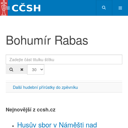
Bohumír Rabas
Zadejte část titulku štítku
Po
Další hudební přírůstky do zpěvníku
Nejnovější z ccsh.cz
Husův sbor v Náměšti nad