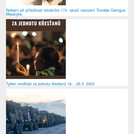
Setkání při příležitosti letošního 173. výročí narození Tomáše Garrigua
Masaryka
Týden modliteb za jednotu křesťanů 18. - 25.3. 2023