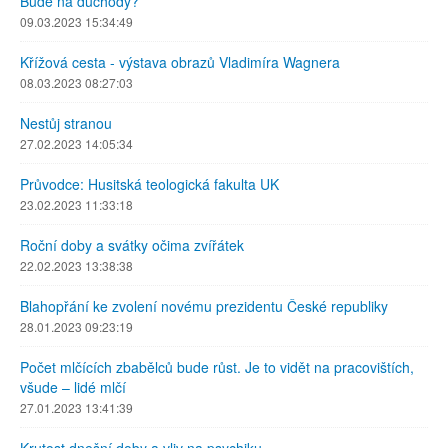
Bude na důchody?
09.03.2023 15:34:49
Křížová cesta - výstava obrazů Vladimíra Wagnera
08.03.2023 08:27:03
Nestůj stranou
27.02.2023 14:05:34
Průvodce: Husitská teologická fakulta UK
23.02.2023 11:33:18
Roční doby a svátky očima zvířátek
22.02.2023 13:38:38
Blahopřání ke zvolení novému prezidentu České republiky
28.01.2023 09:23:19
Počet mlčících zbabělců bude růst. Je to vidět na pracovištích,
všude – lidé mlčí
27.01.2023 13:41:39
Krutost dnešní doby a vliv na psychiku