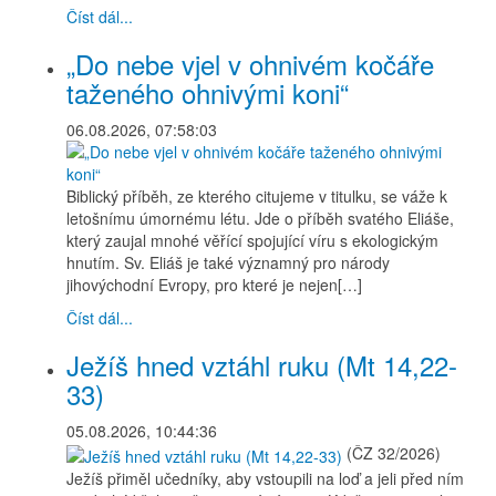
Číst dál...
„Do nebe vjel v ohnivém kočáře
taženého ohnivými koni“
06.08.2026, 07:58:03
Biblický příběh, ze kterého citujeme v titulku, se váže k
letošnímu úmornému létu. Jde o příběh svatého Eliáše,
který zaujal mnohé věřící spojující víru s ekologickým
hnutím. Sv. Eliáš je také významný pro národy
jihovýchodní Evropy, pro které je nejen[…]
Číst dál...
Ježíš hned vztáhl ruku (Mt 14,22-
33)
05.08.2026, 10:44:36
(ČZ 32/2026)
Ježíš přiměl učedníky, aby vstoupili na loď a jeli před ním