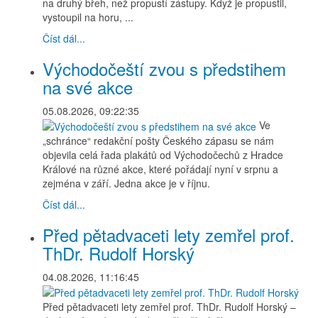
na druhý břeh, než propustí zástupy. Když je propustil,
vystoupil na horu, ...
Číst dál...
Východočeští zvou s předstihem
na své akce
05.08.2026, 09:22:35
Ve
„schránce“ redakční pošty Českého zápasu se nám
objevila celá řada plakátů od Východočechů z Hradce
Králové na různé akce, které pořádají nyní v srpnu a
zejména v září. Jedna akce je v říjnu.
Číst dál...
Před pětadvaceti lety zemřel prof.
ThDr. Rudolf Horský
04.08.2026, 11:16:45
Před pětadvaceti lety zemřel prof. ThDr. Rudolf Horský –