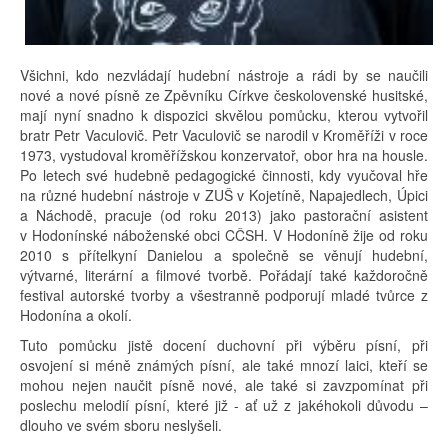
Všichni, kdo nezvládají hudební nástroje a rádi by se naučili
nové a nové písně ze Zpěvníku Církve českolovenské husitské,
mají nyní snadno k dispozici skvělou pomůcku, kterou vytvořil
bratr Petr Vaculovič. Petr Vaculovič se narodil v Kroměříži v roce
1973, vystudoval kroměřížskou konzervatoř, obor hra na housle.
Po letech své hudebně pedagogické činnosti, kdy vyučoval hře
na různé hudební nástroje v ZUŠ v Kojetíně, Napajedlech, Úpici
a Náchodě, pracuje (od roku 2013) jako pastorační asistent
v Hodonínské náboženské obci CČSH. V Hodoníně žije od roku
2010 s přítelkyní Danielou a společně se věnují hudební,
výtvarné, literární a filmové tvorbě. Pořádají také každoročně
festival autorské tvorby a všestranně podporují mladé tvůrce z
Hodonína a okolí.
Tuto pomůcku jistě docení duchovní při výběru písní, při
osvojení si méně známých písní, ale také mnozí laici, kteří se
mohou nejen naučit písně nové, ale také si zavzpomínat při
poslechu melodií písní, které již - ať už z jakéhokoli důvodu –
dlouho ve svém sboru neslyšeli.