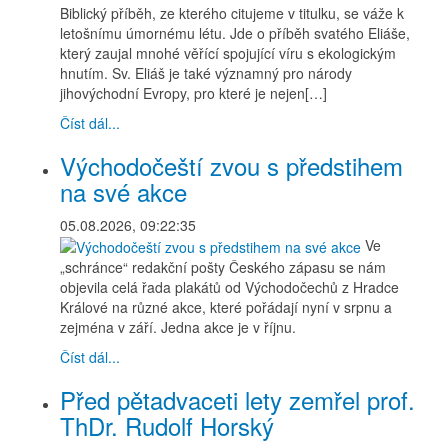
Biblický příběh, ze kterého citujeme v titulku, se váže k
letošnímu úmornému létu. Jde o příběh svatého Eliáše,
který zaujal mnohé věřící spojující víru s ekologickým
hnutím. Sv. Eliáš je také významný pro národy
jihovýchodní Evropy, pro které je nejen[…]
Číst dál...
Východočeští zvou s předstihem
na své akce
05.08.2026, 09:22:35
Ve
„schránce“ redakční pošty Českého zápasu se nám
objevila celá řada plakátů od Východočechů z Hradce
Králové na různé akce, které pořádají nyní v srpnu a
zejména v září. Jedna akce je v říjnu.
Číst dál...
Před pětadvaceti lety zemřel prof.
ThDr. Rudolf Horský