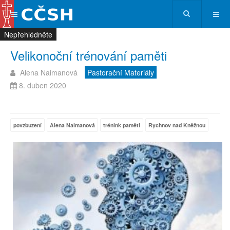
Nepřehlédněte
Nepřehlédněte
Nepřehlédněte
Nepřehlédněte
Velikonoční trénování paměti
Alena Naimanová
Pastorační Materiály
8. duben 2020
povzbuzení
Alena Naimanová
trénink paměti
Rychnov nad Kněžnou