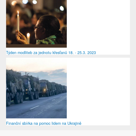
Týden modliteb za jednotu křesťanů 18. - 25.3. 2023
Finanční sbírka na pomoc lidem na Ukrajině