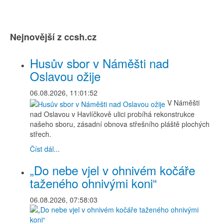
Nejnovější z ccsh.cz
Husův sbor v Náměšti nad
Oslavou ožije
06.08.2026, 11:01:52
V Náměšti
nad Oslavou v Havlíčkově ulici probíhá rekonstrukce
našeho sboru, zásadní obnova střešního pláště plochých
střech.
Číst dál...
„Do nebe vjel v ohnivém kočáře
taženého ohnivými koni“
06.08.2026, 07:58:03