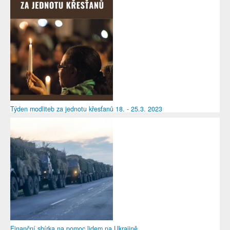
Týden modliteb za jednotu křesťanů 18. - 25.3. 2023
Finanční sbírka na pomoc lidem na Ukrajině