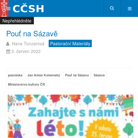
Nepřehlédněte
Nepřehlédněte
Nepřehlédněte
Nepřehlédněte
Pouť na Sázavě
Hana Tonzarová
Pastorační Materiály
3. červen 2022
pozvánka
Jan Amos Komenský
Pouť na Sázavu
Sázava
Ministerstvo kultury ČR