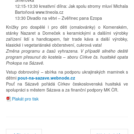
12:15-13:30 kreativní dílna: Jak spolu stromy mluví Michala
Bartoňová www.tineola.cz
13:30 Divadlo na větvi – Zvěřinec pana Ezopa
Knížky pro dospělé i pro děti (omalovánky) o Komenském,
stánky Nazaret a Domeček s keramickými a dalšími výrobky
zařízení lidí s handicapem, fair trade káva a další výrobky,
klasické i vegetariánské občerstvení, cukrová vata!
Změna programu a časů vyhrazena. V případě silného deště
program přesunut do kostela – sboru Církve čs. husitské opata
Prokopa na Sázavě.
Vstup dobrovolný – sbírka na podporu ukrajinských maminek s
dětmi
pout-na-sazave.webnode.cz
Pouť na Sázavě pořádá Církev československá husitská ve
spolupráci s městem Sázava a za ﬁnanční podpory MK ČR.
Plakát pro tisk