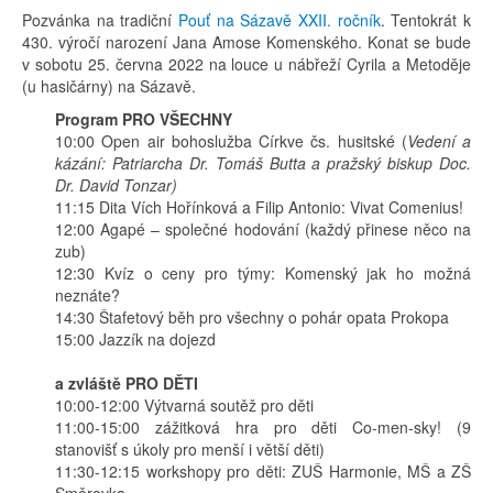
Pozvánka na tradiční
Pouť na Sázavě XXII. ročník
. Tentokrát k
430. výročí narození Jana Amose Komenského. Konat se bude
v sobotu 25. června 2022 na louce u nábřeží Cyrila a Metoděje
(u hasičárny) na Sázavě.
Program PRO VŠECHNY
10:00 Open air bohoslužba Církve čs. husitské (
Vedení a
kázání: Patriarcha Dr. Tomáš Butta
a pražský biskup Doc.
Dr. David Tonzar)
11:15 Dita Vích Hořínková a Filip Antonio: Vivat Comenius!
12:00 Agapé – společné hodování (každý přinese něco na
zub)
12:30 Kvíz o ceny pro týmy: Komenský jak ho možná
neznáte?
14:30 Štafetový běh pro všechny o pohár opata Prokopa
15:00 Jazzík na dojezd
a zvláště PRO DĚTI
10:00-12:00 Výtvarná soutěž pro děti
11:00-15:00 zážitková hra pro děti Co-men-sky! (9
stanovišť s úkoly pro menší i větší děti)
11:30-12:15 workshopy pro děti: ZUŠ Harmonie, MŠ a ZŠ
Směrovka