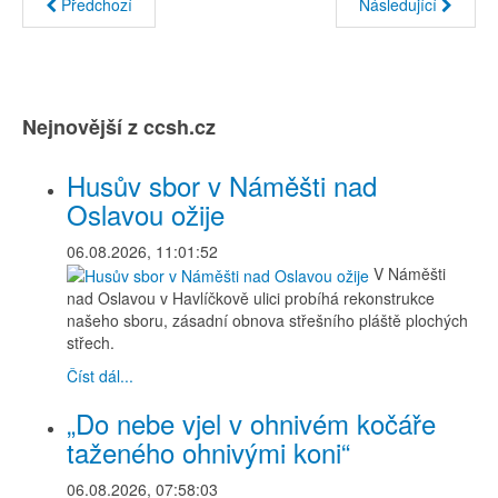
Předchozí
Následující
Nejnovější z ccsh.cz
Husův sbor v Náměšti nad
Oslavou ožije
06.08.2026, 11:01:52
V Náměšti
nad Oslavou v Havlíčkově ulici probíhá rekonstrukce
našeho sboru, zásadní obnova střešního pláště plochých
střech.
Číst dál...
„Do nebe vjel v ohnivém kočáře
taženého ohnivými koni“
06.08.2026, 07:58:03