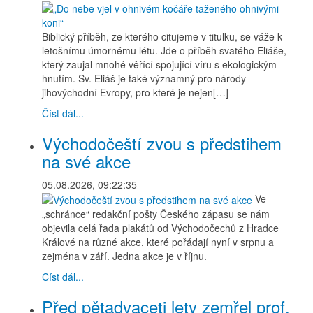
Biblický příběh, ze kterého citujeme v titulku, se váže k
letošnímu úmornému létu. Jde o příběh svatého Eliáše,
který zaujal mnohé věřící spojující víru s ekologickým
hnutím. Sv. Eliáš je také významný pro národy
jihovýchodní Evropy, pro které je nejen[…]
Číst dál...
Východočeští zvou s předstihem
na své akce
05.08.2026, 09:22:35
Ve
„schránce“ redakční pošty Českého zápasu se nám
objevila celá řada plakátů od Východočechů z Hradce
Králové na různé akce, které pořádají nyní v srpnu a
zejména v září. Jedna akce je v říjnu.
Číst dál...
Před pětadvaceti lety zemřel prof.