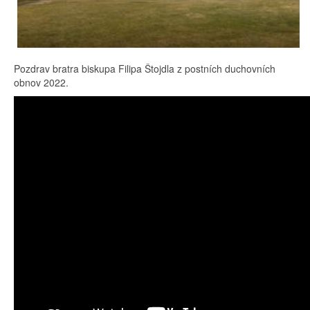
Pozdrav bratra biskupa Filipa Štojdla z postních duchovních
obnov 2022.