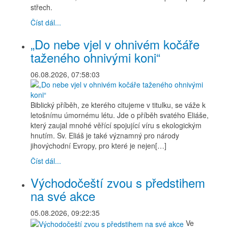
střech.
Číst dál...
„Do nebe vjel v ohnivém kočáře
taženého ohnivými koni“
06.08.2026, 07:58:03
Biblický příběh, ze kterého citujeme v titulku, se váže k
letošnímu úmornému létu. Jde o příběh svatého Eliáše,
který zaujal mnohé věřící spojující víru s ekologickým
hnutím. Sv. Eliáš je také významný pro národy
jihovýchodní Evropy, pro které je nejen[…]
Číst dál...
Východočeští zvou s předstihem
na své akce
05.08.2026, 09:22:35
Ve