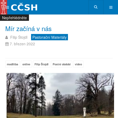
Nepřehlédněte
Nepřehlédněte
Nepřehlédněte
Nepřehlédněte
Mír začíná v nás
Filip Štojdl
Pastorační Materiály
7. březen 2022
modlitba
online
Filip Štojdl
Postní období
video