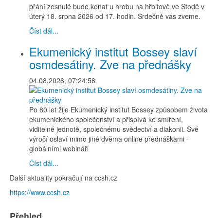
přání zesnulé bude konat u hrobu na hřbitově ve Stodě v
úterý 18. srpna 2026 od 17. hodin. Srdečně vás zveme.
Číst dál...
Ekumenický institut Bossey slaví
osmdesátiny. Zve na přednášky
04.08.2026, 07:24:58
Po 80 let žije Ekumenický institut Bossey způsobem života
ekumenického společenství a přispívá ke smíření,
viditelné jednotě, společnému svědectví a diakonii. Své
výročí oslaví mimo jiné dvěma online přednáškami -
globálními webináři
Číst dál...
Další aktuality pokračují na ccsh.cz
https://www.ccsh.cz
Přehled