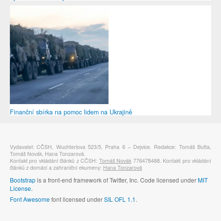
Finanční sbírka na pomoc lidem na Ukrajině
Vydavatel: CČSH, Wuchterlova 523/5, Praha 6 – Dejvice. Redakce: Tomáš Butta,
Tomáš Novák, Hana Tonzarová.
Kontakt pro vkládání článků z CČSH:
Tomáš Novák
776478488. Kontakt pro vkládání
článků z domácí a zahraniční ekumeny:
Hana Tonzarová
Bootstrap
is a front-end framework of Twitter, Inc. Code licensed under
MIT
License.
Font Awesome
font licensed under
SIL OFL 1.1
.