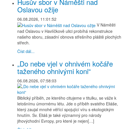
Husův sbor v Náměšti nad
Oslavou ožije
06.08.2026, 11:01:52
V Náměšti
nad Oslavou v Havlíčkově ulici probíhá rekonstrukce
našeho sboru, zásadní obnova střešního pláště plochých
střech.
Číst dál...
„Do nebe vjel v ohnivém kočáře
taženého ohnivými koni“
06.08.2026, 07:58:03
Biblický příběh, ze kterého citujeme v titulku, se váže k
letošnímu úmornému létu. Jde o příběh svatého Eliáše,
který zaujal mnohé věřící spojující víru s ekologickým
hnutím. Sv. Eliáš je také významný pro národy
jihovýchodní Evropy, pro které je nejen[…]