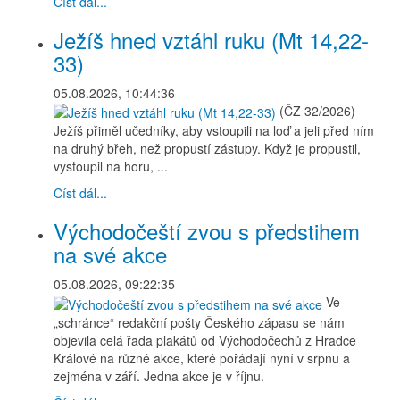
Číst dál...
Ježíš hned vztáhl ruku (Mt 14,22-
33)
05.08.2026, 10:44:36
(ČZ 32/2026)
Ježíš přiměl učedníky, aby vstoupili na loď a jeli před ním
na druhý břeh, než propustí zástupy. Když je propustil,
vystoupil na horu, ...
Číst dál...
Východočeští zvou s předstihem
na své akce
05.08.2026, 09:22:35
Ve
„schránce“ redakční pošty Českého zápasu se nám
objevila celá řada plakátů od Východočechů z Hradce
Králové na různé akce, které pořádají nyní v srpnu a
zejména v září. Jedna akce je v říjnu.