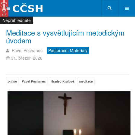
Nepřehlédněte
Nepřehlédněte
Nepřehlédněte
Nepřehlédněte
Meditace s vysvětlujícím metodickým
úvodem
Pavel Pechanec
Pastorační Materiály
31. březen 2020
online
Pavel Pechanec
Hradec Králové
meditace