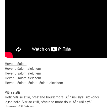
Hevenu šalom
Hevenu šalom aleichem
Hevenu šalom aleichem
Hevenu šalom aleichem
Hevenu šalom, šalom, šalom aleichem
Vítr se ztiší
Refr: Vítr se ztiší, přestane bouřit moře. Ať hluší slyší, už končí
jejich hoře. Vítr se ztiší, přestane moře dout. Ať hluší slyší,
zbaveni těžkých pout.