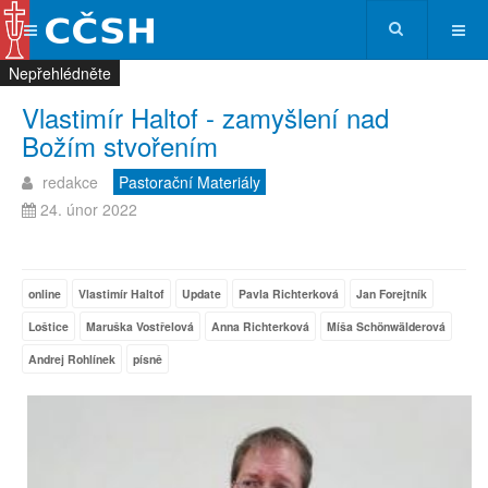
Nepřehlédněte
Nepřehlédněte
Nepřehlédněte
Nepřehlédněte
Vlastimír Haltof - zamyšlení nad
Božím stvořením
redakce
Pastorační Materiály
24. únor 2022
online
Vlastimír Haltof
Update
Pavla Richterková
Jan Forejtník
Loštice
Maruška Vostřelová
Anna Richterková
Míša Schönwälderová
Andrej Rohlínek
písně