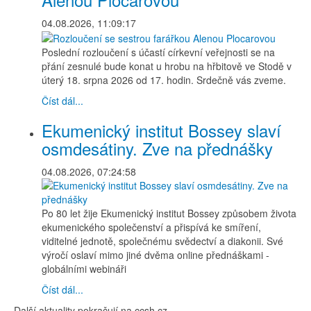
04.08.2026, 11:09:17
Poslední rozloučení s účastí církevní veřejnosti se na
přání zesnulé bude konat u hrobu na hřbitově ve Stodě v
úterý 18. srpna 2026 od 17. hodin. Srdečně vás zveme.
Číst dál...
Ekumenický institut Bossey slaví
osmdesátiny. Zve na přednášky
04.08.2026, 07:24:58
Po 80 let žije Ekumenický institut Bossey způsobem života
ekumenického společenství a přispívá ke smíření,
viditelné jednotě, společnému svědectví a diakonii. Své
výročí oslaví mimo jiné dvěma online přednáškami -
globálními webináři
Číst dál...
Další aktuality pokračují na ccsh.cz