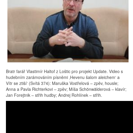
Bratr farář Vlastimír Haltof z Loštic pro projekt Update. Video s
hudebním zarámováním písněmi ‚Hevenu šalom aleichem‘ a
Vítr se ztiší‘ (Svítá 374): Maruška Vostřelová – zpěv, housle;
Anna a Pavla Richterkovi – zpěv; Míša Schönwälderová – klavír;
Jan Forejtnik – střih hudby; Andrej Rohlínek – střih.