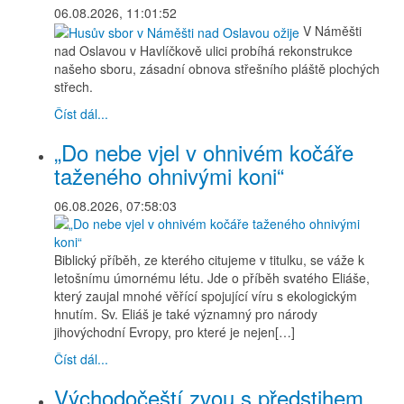
06.08.2026, 11:01:52
V Náměšti
nad Oslavou v Havlíčkově ulici probíhá rekonstrukce
našeho sboru, zásadní obnova střešního pláště plochých
střech.
Číst dál...
„Do nebe vjel v ohnivém kočáře
taženého ohnivými koni“
06.08.2026, 07:58:03
Biblický příběh, ze kterého citujeme v titulku, se váže k
letošnímu úmornému létu. Jde o příběh svatého Eliáše,
který zaujal mnohé věřící spojující víru s ekologickým
hnutím. Sv. Eliáš je také významný pro národy
jihovýchodní Evropy, pro které je nejen[…]
Číst dál...
Východočeští zvou s předstihem