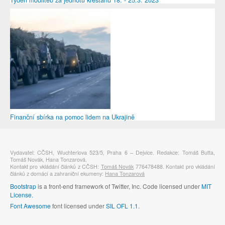
Finanční sbírka na pomoc lidem na Ukrajině
Vydavatel: CČSH, Wuchterlova 523/5, Praha 6 – Dejvice. Redakce: Tomáš Butta,
Tomáš Novák, Hana Tonzarová.
Kontakt pro vkládání článků z CČSH:
Tomáš Novák
776478488. Kontakt pro vkládání
článků z domácí a zahraniční ekumeny:
Hana Tonzarová
Bootstrap
is a front-end framework of Twitter, Inc. Code licensed under
MIT
License.
Font Awesome
font licensed under
SIL OFL 1.1
.