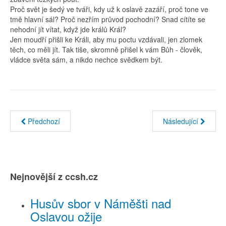
Proč svět je šedý ve tváři, kdy už k oslavě zazáří, proč tone ve
tmě hlavní sál? Proč nezřím průvod pochodní? Snad cítíte se
nehodní jít vítat, když jde králů Král?
Jen moudří přišli ke Králi, aby mu poctu vzdávali, jen zlomek
těch, co měli jít. Tak tiše, skromně přišel k vám Bůh - člověk,
vládce světa sám, a nikdo nechce svědkem být.
Předchozí
Následující
Nejnovější z ccsh.cz
Husův sbor v Náměšti nad
Oslavou ožije