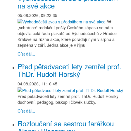
na své akce
05.08.2026, 09:22:35
Ve
„schránce“ redakční pošty Českého zápasu se nám
objevila celá řada plakátů od Východočechů z Hradce
Králové na různé akce, které pořádají nyní v srpnu a
zejména v září. Jedna akce je v říjnu.
Číst dál...
Před pětadvaceti lety zemřel prof.
ThDr. Rudolf Horský
04.08.2026, 11:16:45
Před pětadvaceti lety zemřel prof. ThDr. Rudolf Horský –
duchovní, pedagog, biskup i člověk služby.
Číst dál...
Rozloučení se sestrou farářkou
Alenou Plocarovou