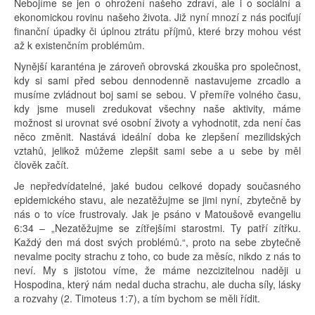
Nebojíme se jen o ohrožení našeho zdraví, ale i o sociální a
ekonomickou rovinu našeho života. Již nyní mnozí z nás pociťují
finanční úpadky či úplnou ztrátu příjmů, které brzy mohou vést
až k existenčním problémům.
Nynější karanténa je zároveň obrovská zkouška pro společnost,
kdy si sami před sebou dennodenně nastavujeme zrcadlo a
musíme zvládnout boj sami se sebou. V přemíře volného času,
kdy jsme museli zredukovat všechny naše aktivity, máme
možnost si urovnat své osobní životy a vyhodnotit, zda není čas
něco změnit. Nastává ideální doba ke zlepšení mezilidských
vztahů, jelikož můžeme zlepšit sami sebe a u sebe by měl
člověk začít.
Je nepředvídatelné, jaké budou celkové dopady současného
epidemického stavu, ale nezatěžujme se jimi nyní, zbytečně by
nás o to více frustrovaly. Jak je psáno v Matoušově evangeliu
6:34 – „Nezatěžujme se zítřejšími starostmi. Ty patří zítřku.
Každý den má dost svých problémů.“, proto na sebe zbytečně
nevalme pocity strachu z toho, co bude za měsíc, nikdo z nás to
neví. My s jistotou víme, že máme nezcizitelnou naději u
Hospodina, který nám nedal ducha strachu, ale ducha síly, lásky
a rozvahy (2. Timoteus 1:7), a tím bychom se měli řídit.