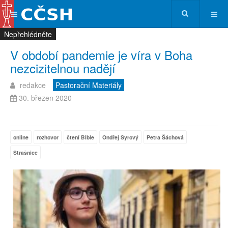
Nepřehlédněte
Nepřehlédněte
Nepřehlédněte
Nepřehlédněte
V období pandemie je víra v Boha
nezcizitelnou nadějí
redakce
Pastorační Materiály
30. březen 2020
online
rozhovor
čtení Bible
Ondřej Syrový
Petra Šáchová
Strašnice