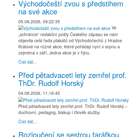
Východočeští zvou s předstihem
na své akce
05.08.2026, 09:22:35
Ve
„schránce“ redakční pošty Českého zápasu se nám
objevila celá řada plakátů od Východočechů z Hradce
Králové na různé akce, které pořádají nyní v srpnu a
zejména v září. Jedna akce je v říjnu.
Číst dál...
Před pětadvaceti lety zemřel prof.
ThDr. Rudolf Horský
04.08.2026, 11:16:45
Před pětadvaceti lety zemřel prof. ThDr. Rudolf Horský –
duchovní, pedagog, biskup i člověk služby.
Číst dál...
Rozloučení se sestrou farářkou