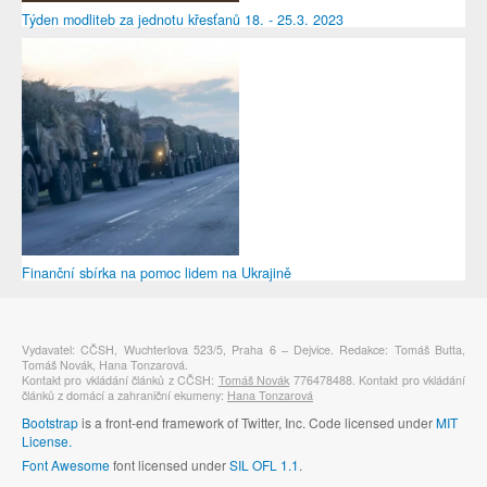
Týden modliteb za jednotu křesťanů 18. - 25.3. 2023
Finanční sbírka na pomoc lidem na Ukrajině
Vydavatel: CČSH, Wuchterlova 523/5, Praha 6 – Dejvice. Redakce: Tomáš Butta,
Tomáš Novák, Hana Tonzarová.
Kontakt pro vkládání článků z CČSH:
Tomáš Novák
776478488. Kontakt pro vkládání
článků z domácí a zahraniční ekumeny:
Hana Tonzarová
Bootstrap
is a front-end framework of Twitter, Inc. Code licensed under
MIT
License.
Font Awesome
font licensed under
SIL OFL 1.1
.