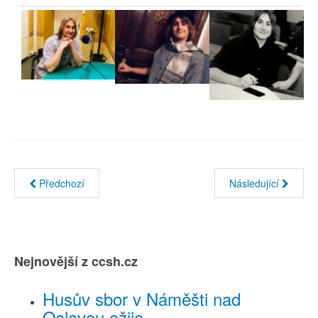
Předchozí
Následující
Nejnovější z ccsh.cz
Husův sbor v Náměšti nad
Oslavou ožije