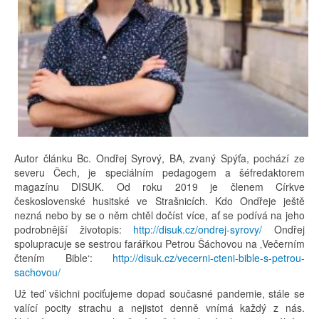
Autor článku Bc. Ondřej Syrový, BA, zvaný Spýťa, pochází ze
severu Čech, je speciálním pedagogem a šéfredaktorem
magazínu DISUK. Od roku 2019 je členem Církve
československé husitské ve Strašnicích. Kdo Ondřeje ještě
nezná nebo by se o něm chtěl dočíst více, ať se podívá na jeho
podrobnější životopis:
http://disuk.cz/ondrej-syrovy/
Ondřej
spolupracuje se sestrou farářkou Petrou Šáchovou na ‚Večerním
čtením Bible‘:
http://disuk.cz/vecerni-cteni-bible-s-petrou-
sachovou/
Už teď všichni pociťujeme dopad současné pandemie, stále se
valící pocity strachu a nejistot denně vnímá každý z nás.