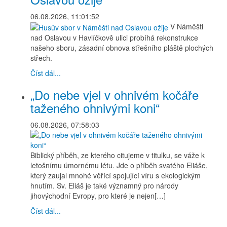
06.08.2026, 11:01:52
V Náměšti
nad Oslavou v Havlíčkově ulici probíhá rekonstrukce
našeho sboru, zásadní obnova střešního pláště plochých
střech.
Číst dál...
„Do nebe vjel v ohnivém kočáře
taženého ohnivými koni“
06.08.2026, 07:58:03
Biblický příběh, ze kterého citujeme v titulku, se váže k
letošnímu úmornému létu. Jde o příběh svatého Eliáše,
který zaujal mnohé věřící spojující víru s ekologickým
hnutím. Sv. Eliáš je také významný pro národy
jihovýchodní Evropy, pro které je nejen[…]
Číst dál...