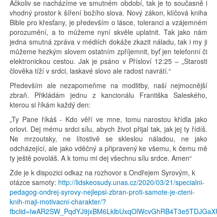
Ačkoliv se nacházíme ve smutném období, tak je to současně i
vhodný prostor k šíření božího slova. Nový zákon, klíčová kniha
Bible pro křesťany, je především o lásce, toleranci a vzájemném
porozumění, a to můžeme nyní skvěle uplatnit. Tak jako nám
jedna smutná zpráva v médiích dokáže zkazit náladu, tak i my ji
můžeme hezkým slovem ostatním zpříjemnit, byť jen telefonní či
elektronickou cestou. Jak je psáno v Přísloví 12:25 – „Starosti
člověka tíží v srdci, laskavé slovo ale radost navrátí.“
Především ale nezapomeňme na modlitby, naší nejmocnější
zbraň. Přikládám jednu z kancionálu Františka Saleského,
kterou si říkám každý den:
„Ty Pane říkáš - Kdo věří ve mne, tomu narostou křídla jako
orlovi. Dej mému srdci sílu, abych život přijal tak, jak jej ty řídíš.
Ne mrzoutsky, ne lítostivě se skleslou náladou, ne jako
odcházející, ale jako vděčný a připravený ke všemu, k čemu mě
ty ještě povoláš. A k tomu mi dej všechnu sílu srdce. Amen“
Zde je k dispozici odkaz na rozhovor s Ondřejem Syrovým, k
otázce samoty:
http://lidskeosudy.unas.cz/2020/03/21/specialni-
pedagog-ondrej-syrovy-nejlepsi-zbran-proti-samote-je-cteni-
knih-maji-motivacni-charakter/?
fbclid=IwAR2SW_PqdYJ9jxBM6LklbUxqOlWcvGhRB4T3e5TDJGaX