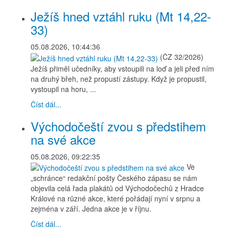
Ježíš hned vztáhl ruku (Mt 14,22-
33)
05.08.2026, 10:44:36
(ČZ 32/2026)
Ježíš přiměl učedníky, aby vstoupili na loď a jeli před ním
na druhý břeh, než propustí zástupy. Když je propustil,
vystoupil na horu, ...
Číst dál...
Východočeští zvou s předstihem
na své akce
05.08.2026, 09:22:35
Ve
„schránce“ redakční pošty Českého zápasu se nám
objevila celá řada plakátů od Východočechů z Hradce
Králové na různé akce, které pořádají nyní v srpnu a
zejména v září. Jedna akce je v říjnu.
Číst dál...