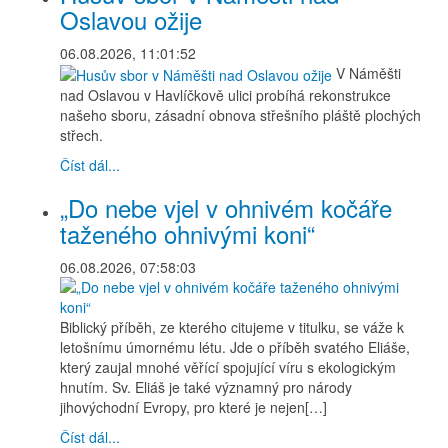
Oslavou ožije
06.08.2026, 11:01:52
V Náměšti
nad Oslavou v Havlíčkově ulici probíhá rekonstrukce
našeho sboru, zásadní obnova střešního pláště plochých
střech.
Číst dál...
„Do nebe vjel v ohnivém kočáře
taženého ohnivými koni“
06.08.2026, 07:58:03
Biblický příběh, ze kterého citujeme v titulku, se váže k
letošnímu úmornému létu. Jde o příběh svatého Eliáše,
který zaujal mnohé věřící spojující víru s ekologickým
hnutím. Sv. Eliáš je také významný pro národy
jihovýchodní Evropy, pro které je nejen[…]
Číst dál...