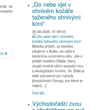
„Do nebe vjel v
Landa se
ohnivém kočáře
eneckých
taženého ohnivými
koni“
06.08.2026, 07:58:03
Biblický příběh, ze kterého
citujeme v titulku, se váže k
ící
letošnímu úmornému létu. Jde o
příběh svatého Eliáše, který
zaujal mnohé věřící spojující víru
s ekologickým hnutím. Sv. Eliáš je
také významný pro národy
jihovýchodní Evropy, pro které je
nejen[…]
Číst dál...
Východočeští zvou
s předstihem na své