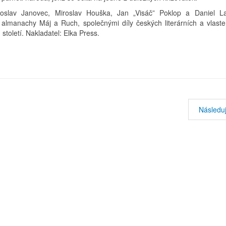
roslav Janovec, Miroslav Houška, Jan „Visáč” Poklop a Daniel 
li almanachy Máj a Ruch, společnými díly českých literárních a vlast
 století. Nakladatel: Elka Press.
Následuj