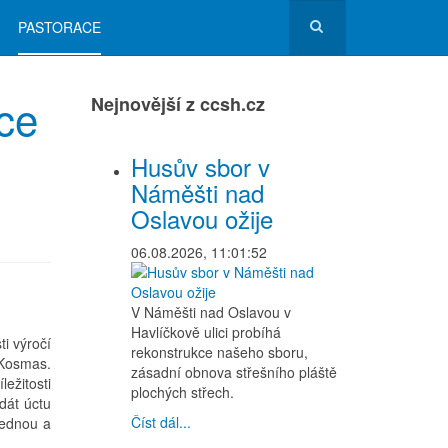
PASTORACE
ce
Nejnovější z ccsh.cz
Husův sbor v
Náměšti nad
Oslavou ožije
06.08.2026, 11:01:52
V Náměšti nad Oslavou v
Havlíčkově ulici probíhá
ti výročí
rekonstrukce našeho sboru,
 Kosmas.
zásadní obnova střešního pláště
ežitosti
plochých střech.
dát úctu
Číst dál...
lednou a