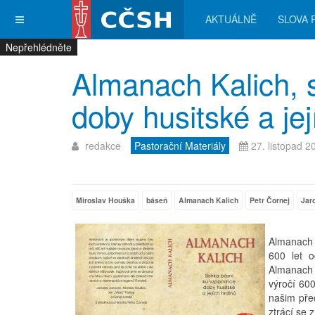
AKTUÁLNĚ
SLOVA 
Nepřehlédněte
Nepřehlédněte
Nepřehlédněte
Nepřehlédněte
Almanach Kalich, 
doby husitské a jej
redakce
Pastorační Materiály
27. listopad 2
Miroslav Houška
báseň
Almanach Kalich
Petr Čornej
Jar
Almanach K
600 let o
Almanach j
výročí 600
našim pře
ztrácí se 