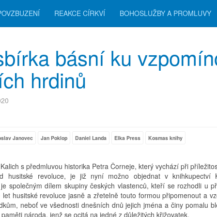
POVZBUZENÍ
REAKCE CÍRKVÍ
BOHOSLUŽBY A PROMLUVY
sbírka básní ku vzpomín
ích hrdinů
020
oslav Janovec
Jan Poklop
Daniel Landa
Elka Press
Kosmas knihy
alich s předmluvou historika Petra Čorneje, který vychází při příležitos
d husitské revoluce, je již nyní možno objednat v knihkupectví
e společným dílem skupiny českých vlastenců, kteří se rozhodli u příl
 let husitské revoluce jasně a zřetelně touto formou připomenout a vz
dkům, neboť ve všednosti dnešních dnů jejich jména a činy pomalu b
z paměti národa, jenž se ocitá na jedné z důležitých křižovatek.