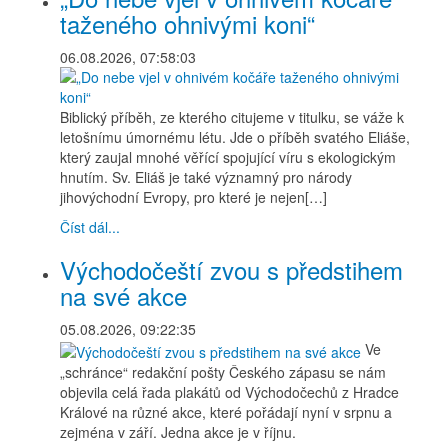
taženého ohnivými koni“
06.08.2026, 07:58:03
Biblický příběh, ze kterého citujeme v titulku, se váže k
letošnímu úmornému létu. Jde o příběh svatého Eliáše,
který zaujal mnohé věřící spojující víru s ekologickým
hnutím. Sv. Eliáš je také významný pro národy
jihovýchodní Evropy, pro které je nejen[…]
Číst dál...
Východočeští zvou s předstihem
na své akce
05.08.2026, 09:22:35
Ve
„schránce“ redakční pošty Českého zápasu se nám
objevila celá řada plakátů od Východočechů z Hradce
Králové na různé akce, které pořádají nyní v srpnu a
zejména v září. Jedna akce je v říjnu.