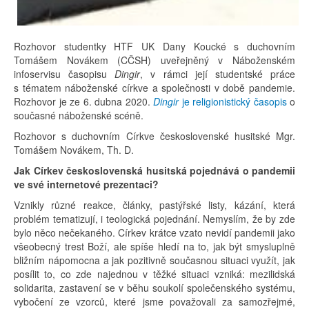
Rozhovor studentky HTF UK Dany Koucké s duchovním
Tomášem Novákem (CČSH) uveřejněný v Náboženském
infoservisu časopisu
Dingir
, v rámci její studentské práce
s tématem náboženské církve a společnosti v době pandemie.
Rozhovor je ze 6. dubna 2020.
Dingir
je religionistický časopis
o
současné náboženské scéně.
Rozhovor s duchovním Církve československé husitské Mgr.
Tomášem Novákem, Th. D.
Jak Církev československá husitská pojednává o pandemii
ve své internetové prezentaci?
Vznikly různé reakce, články, pastýřské listy, kázání, která
problém tematizují, i teologická pojednání. Nemyslím, že by zde
bylo něco nečekaného. Církev krátce vzato nevidí pandemii jako
všeobecný trest Boží, ale spíše hledí na to, jak být smysluplně
bližním nápomocna a jak pozitivně současnou situaci využít, jak
posílit to, co zde najednou v těžké situaci vzniká: mezilidská
solidarita, zastavení se v běhu soukolí společenského systému,
vybočení ze vzorců, které jsme považovali za samozřejmé,