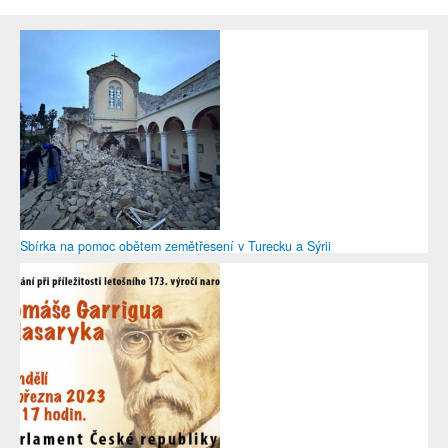
Sbírka na pomoc obětem zemětřesení v Turecku a Sýrii