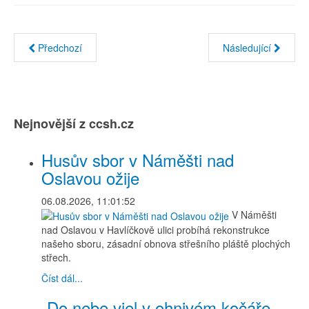
Předchozí
Následující
Nejnovější z ccsh.cz
Husův sbor v Náměšti nad
Oslavou ožije
06.08.2026, 11:01:52
V Náměšti
nad Oslavou v Havlíčkově ulici probíhá rekonstrukce
našeho sboru, zásadní obnova střešního pláště plochých
střech.
Číst dál...
„Do nebe vjel v ohnivém kočáře