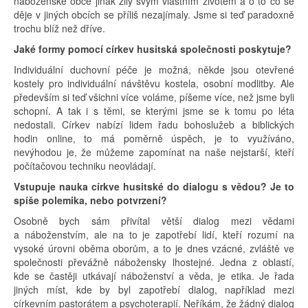
náboženské obce jinak žily svým vlastním životem a o to co se
děje v jiných obcích se příliš nezajímaly. Jsme si teď paradoxně
trochu blíž než dříve.
Jaké formy pomocí církev husitská společnosti poskytuje?
Individuální duchovní péče je možná, někde jsou otevřené
kostely pro individuální návštěvu kostela, osobní modlitby. Ale
především si teď všichni více voláme, píšeme více, než jsme byli
schopní. A tak i s těmi, se kterými jsme se k tomu po léta
nedostali. Církev nabízí lidem řadu bohoslužeb a biblických
hodin online, to má poměrně úspěch, je to využíváno,
nevýhodou je, že můžeme zapomínat na naše nejstarší, kteří
počítačovou techniku neovládají.
Vstupuje nauka církve husitské do dialogu s vědou? Je to
spíše polemika, nebo potvrzení?
Osobně bych sám přivítal větší dialog mezi vědami
a náboženstvím, ale na to je zapotřebí lidí, kteří rozumí na
vysoké úrovni oběma oborům, a to je dnes vzácné, zvláště ve
společnosti převážně nábožensky lhostejné. Jedna z oblastí,
kde se častěji utkávají náboženství a věda, je etika. Je řada
jiných míst, kde by byl zapotřebí dialog, například mezi
církevním pastorátem a psychoterapií. Neříkám, že žádný dialog