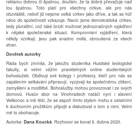
reklamu dobrou či špatnou, doufám, že ta dobrá převažuje nad
tou špatnou. Toto platí pro všechny církve, ale pro nás
obzvláště, neboť již nejsme velká církev jako dříve, a tak se hůř
něco do společnosti vzkazuje. Navíc jsme demokratická církev,
tedy pluralitní, což také brzdí možnost jednoznačných vyjádření
k nějaké společenské situaci. Kompromisní vyjádření, která
někdy vznikají, jsou pak snadno mdlá, obroušená ze všech
stran.
Dovětek autorky
Ráda bych zmínila, že jakožto studentka Husitské teologické
fakulty, si velmi vážím pravidelných online studentských
bohoslužeb. Obdivuji své kolegy i profesory, kteří pro nás se
zapálením setkávání připravují, vyzývají ke společnému ztišení,
zamyšlení a modlitbě. Bohoslužby mohou provozovat i ze svých
domovů. Husův sbor na Vinohradech natáčí nyní i slavení
Velikonoc a mě těší, že se aspoň tímto stylem mohu s ostatními
k duchovním prožitkům připojit a diskutovat o tom s nimi. Velmi
mě to obohacuje.
Autorka:
Dana Koucká
. Rozhovor se konal 6. dubna 2020.