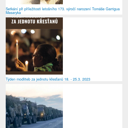
Setkání při příležitosti letošního 173. výročí narození Tomáše Garrigua
Masaryka
Týden modliteb za jednotu křesťanů 18. - 25.3. 2023