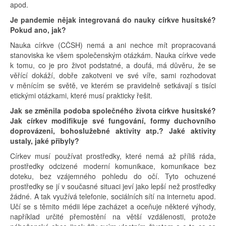
apod.
Je pandemie nějak integrovaná do nauky církve husitské?
Pokud ano, jak?
Nauka církve (CČSH) nemá a ani nechce mít propracovaná
stanoviska ke všem společenským otázkám. Nauka církve vede
k tomu, co je pro život podstatné, a doufá, má důvěru, že se
věřící dokáží, dobře zakotveni ve své víře, sami rozhodovat
v měnícím se světě, ve kterém se pravidelně setkávají s tisíci
etickými otázkami, které musí prakticky řešit.
Jak se změnila podoba společného života církve husitské?
Jak církev modifikuje své fungování, formy duchovního
doprovázeni, bohoslužebné aktivity atp.? Jaké aktivity
ustaly, jaké přibyly?
Církev musí používat prostředky, které nemá až příliš ráda,
prostředky odcizené moderní komunikace, komunikace bez
doteku, bez vzájemného pohledu do očí. Tyto ochuzené
prostředky se jí v současné situaci jeví jako lepší než prostředky
žádné. A tak využívá telefonie, sociálních sítí na internetu apod.
Učí se s těmito médii lépe zacházet a oceňuje některé výhody,
například určité přemostění na větší vzdálenosti, protože