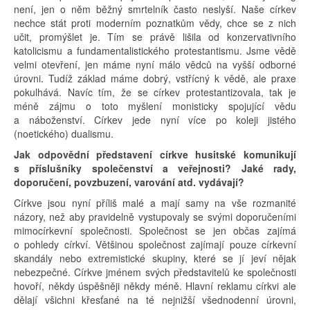
není, jen o něm běžný smrtelník často neslyší. Naše církev
nechce stát proti moderním poznatkům vědy, chce se z nich
učit, promýšlet je. Tím se právě lišila od konzervativního
katolicismu a fundamentalistického protestantismu. Jsme vědě
velmi otevření, jen máme nyní málo vědců na vyšší odborné
úrovni. Tudíž základ máme dobrý, vstřícný k vědě, ale praxe
pokulhává. Navíc tím, že se církev protestantizovala, tak je
méně zájmu o toto myšlení monisticky spojující vědu
a náboženství. Církev jede nyní více po koleji jistého
(noetického) dualismu.
Jak odpovědní představení církve husitské komunikují
s příslušníky společenství a veřejnosti? Jaké rady,
doporučení, povzbuzení, varování atd. vydávají?
Církve jsou nyní příliš malé a mají samy na vše rozmanité
názory, než aby pravidelně vystupovaly se svými doporučeními
mimocírkevní společnosti. Společnost se jen občas zajímá
o pohledy církví. Většinou společnost zajímají pouze církevní
skandály nebo extremistické skupiny, které se jí jeví nějak
nebezpečné. Církve jménem svých představitelů ke společnosti
hovoří, někdy úspěšněji někdy méně. Hlavní reklamu církvi ale
dělají všichni křesťané na té nejnižší všednodenní úrovni,